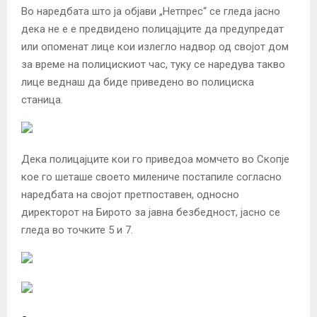
Во наредбата што ја објави „Нетпрес“ се гледа јасно
дека не е е предвидено полицајците да предупредат
или опоменат лице кои излегло надвор од својот дом
за време на полицискиот час, туку се наредува такво
лице веднаш да биде приведено во полициска
станица.
Дека полицајците кои го приведоа момчето во Скопје
кое го шеташе своето милениче постапиле согласно
наредбата на својот претпоставен, односно
директорот на Бирото за јавна безбедност, јасно се
гледа во точките 5 и 7.