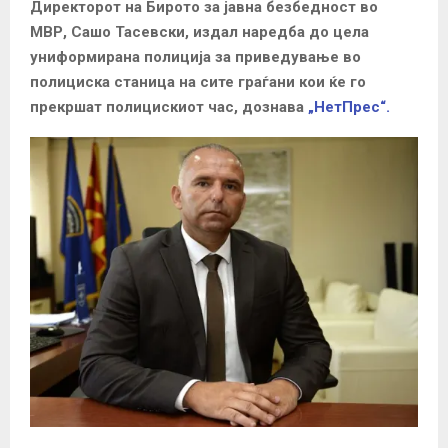
Директорот на Бирото за јавна безбедност во
МВР, Сашо Тасевски, издал наредба до цела
униформирана полиција за приведување во
полициска станица на сите граѓани кои ќе го
прекршат полицискиот час, дознава
„НетПрес“.