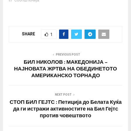
Сајмиште, паркинг.
In "Соопштенија"
Продолжуваме кон
Влада, збирно место во
13:00 часот Во
Република Македонија
беа воведени едни од
SHARE
1
најригорозните мерки
во регионот за
справување со т.н.
пандемија на
PREVIOUS POST
коронавирус. Цели 75
БИЛ НИКОЛОВ : МАКЕДОНИЈА –
дена вонредна состојба
НАЈНОВАТА ЖРТВА НА ОБЕДИНЕТОТО
и…
АМЕРИКАНСКО ТОРНАДО
NEXT POST
СТОП БИЛ ГЕЈТС : Петиција до Белата Куќа
да ги истражи активностите на Бил Гејтс
против човештвото