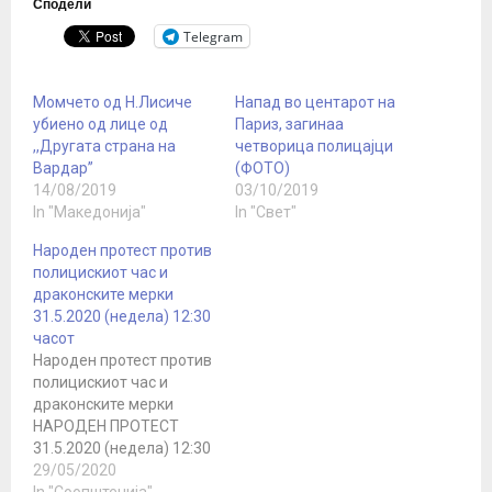
Сподели
Telegram
Момчето од Н.Лисиче
Напад во центарот на
убиено од лице од
Париз, загинаа
,,Другата страна на
четворица полицајци
Вардар”
(ФОТО)
14/08/2019
03/10/2019
In "Македонија"
In "Свет"
Народен протест против
полицискиот час и
драконските мерки
31.5.2020 (недела) 12:30
часот
Народен протест против
полицискиот час и
драконските мерки
НАРОДЕН ПРОТЕСТ
31.5.2020 (недела) 12:30
часот, збирно место
29/05/2020