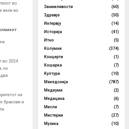
телот во
Занимливости
(60)
е вели во
Здравје
(50)
Интервју
(14)
арламент
.
Историја
(41)
Итно
(5)
 на
Колумни
(374)
Концерти
(1)
л во 2024
Кошарка
(7)
, но
Култура
(10)
 два
Македонија
(787)
Медиуми
(2)
оритетот на
Медицина
(6)
те бракови и
Мисли
(7)
ти.
Мистерии
(27)
Музика
(10)