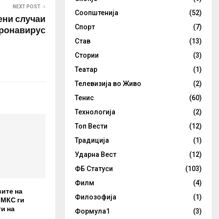
NEXT POST
Соопштенија
(52)
ени случаи
Спорт
(7)
оронавирус
Став
(13)
Стории
(3)
Театар
(1)
Телевизија во Живо
(2)
Тенис
(60)
Технологија
(2)
Топ Вести
(12)
Традиција
(1)
Ударна Вест
(12)
ФБ Статуси
(103)
Филм
(4)
вите на
Филозофија
(1)
 МКС ги
и на
Формула1
(3)