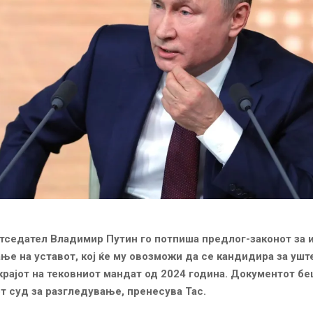
тседател Владимир Путин го потпиша предлог-законот за
ње на уставот, кој ќе му овозможи да се кандидира за ушт
крајот на тековниот мандат од 2024 година. Документот б
т суд за разгледување, пренесува Тас.