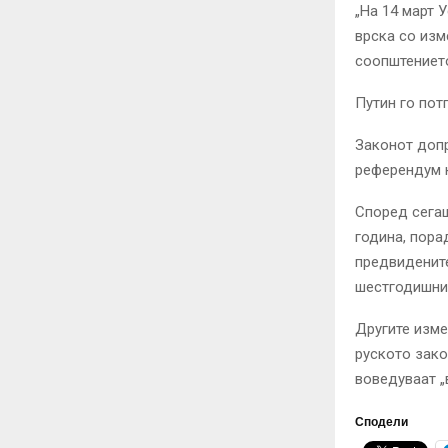
„На 14 март 
врска со изм
соопштението
Путин го по
Законот допр
референдум н
Според сегаш
година, пора
предвидените
шестгодишни
Другите изме
руското зако
воведуваат „
Сподели