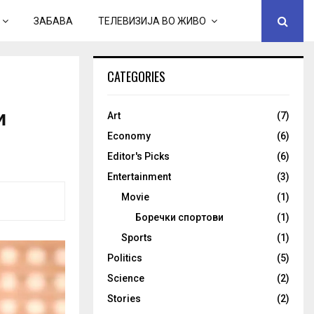
ЗАБАВА
ТЕЛЕВИЗИЈА ВО ЖИВО
CATEGORIES
и
Art
(7)
Economy
(6)
Editor's Picks
(6)
Entertainment
(3)
Movie
(1)
Боречки спортови
(1)
Sports
(1)
Politics
(5)
Science
(2)
Stories
(2)