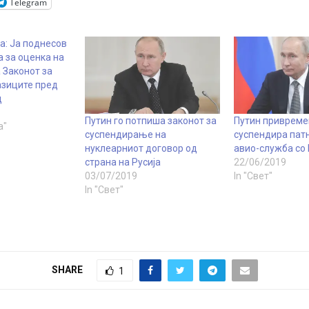
Telegram
: Ја поднесов
 за оценка на
 Законот за
азиците пред
д
Путин го потпиша законот за
Путин привремен
а"
суспендирање на
суспендира пат
нуклеарниот договор од
авио-служба со 
страна на Русија
22/06/2019
03/07/2019
In "Свет"
In "Свет"
SHARE
1