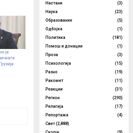
Настани
(3)
Наука
(23)
Образование
(5)
Одбојка
(1)
Политика
(181)
Помош и донации
(1)
о ја
Проза
(3)
ничката
Психологија
(15)
Грузија
Разно
(19)
Ракомет
(11)
Реакции
(31)
Регион
(290)
Религија
(17)
Репортажа
(4)
Свет
(2,888)
Скопје
(9)