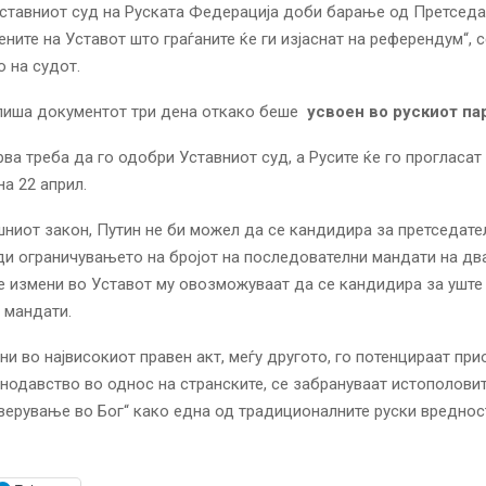
Уставниот суд на Руската Федерација доби барање од Претседа
ените на Уставот што граѓаните ќе ги изјаснат на референдум“, с
 на судот.
тпиша документот три дена откако беше
усвоен во рускиот п
ва треба да го одобри Уставниот суд, а Русите ќе го прогласат
а 22 април.
ниот закон, Путин не би можел да се кандидира за претседате
ди ограничувањето на бројот на последователни мандати на два
 измени во Уставот му овозможуваат да се кандидира за уште
 мандати.
ни во највисокиот правен акт, меѓу другото, го потенцираат при
нодавство во однос на странските, се забрануваат истополови
верување во Бог“ како една од традиционалните руски вреднос