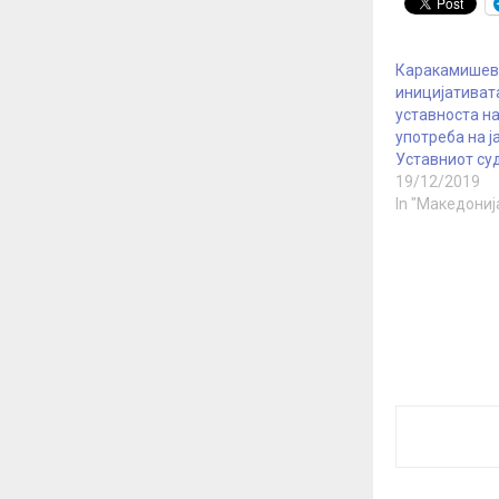
Каракамишева
иницијативата
уставноста на
употреба на ј
Уставниот су
19/12/2019
In "Македониј