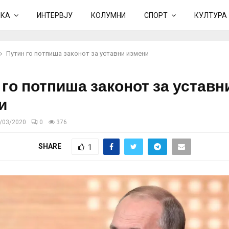
ИКА
ИНТЕРВЈУ
КОЛУМНИ
СПОРТ
КУЛТУРА
Путин го потпиша законот за уставни измени
 го потпиша законот за уставн
и
/03/2020
0
376
SHARE
1