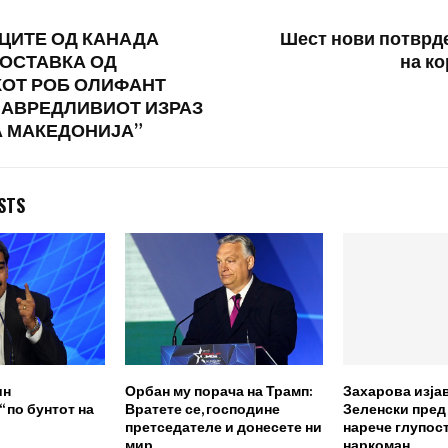
ЦИТЕ ОД КАНАДА
Шест нови потврд
 ОСТАВКА ОД
на к
КОТ РОБ ОЛИФАНТ
НАВРЕДЛИВИОТ ИЗРАЗ
А МАКЕДОНИЈА”
STS
ин
Орбан му порача на Трамп:
Захарова изја
 по бунтот на
Вратете се, господине
Зеленски пред
претседателе и донесете ни
нарече глупост
мир
наркоман