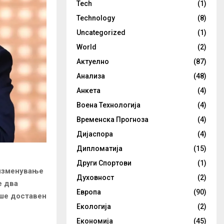
Tech
(1)
Technology
(8)
Uncategorized
(1)
World
(2)
Актуелно
(87)
Анализа
(48)
Анкета
(4)
Воена Технологија
(4)
Временска Прогноза
(4)
Дијаспора
(4)
Дипломатија
(15)
Други Спортови
(1)
 изменување
Духовност
(2)
е два
Европа
(90)
еше доставен
Екологија
(2)
Економија
(45)