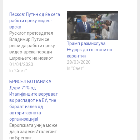
Песков: Путин од ќе сега
работи преку видео-
врска
Рускиот претседател
Владимир Путин се
Трамп размислува
реши да работи преку
Њујорк да го стави во
видео-врска поради
карантин
ширењето на новиот
28/03/2020
коронавирус, изјави
01/04/2020
In "Свет"
пред новинарите
In "Свет"
портпаролот на Кремљ,
БРИСЕЛ ВО ПАНИКА :
Дмитриј Песков. Тој го
Дури 71% од
објави ова еден ден
Италијанците веруваат
откако главниот лекар
во распадот на ЕУ, тие
на водечката московска
бараат излез од
болница во која се
авторитарната
третираат пациенти со
организација!
коронавирус, кој
Европската унија може
минатата недела го
да ја задеси Италегзит
прими Путин во…
по Брегзит.