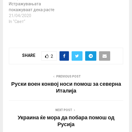
Истражувањата
покажуваат дека расте
бројот на италијанци
21/04/2020
кои се за напуштање на
In "Свет"
ЕУ и еврозоната. Во
моментов, околу 40
проценти од
италијанските граѓани
сметаат дека земјата
SHARE
2
треба да ја напушти ЕУ,
додека повеќе од 70
проценти проценуваат
дека кризата со
PREVIOUS POST
коронавирусот…
Руски воен конвој носи помош за северна
Италија
NEXT POST
Украина ќе мора да побара помош од
Русија