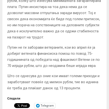
рубли, колку што изнесува минималната загарантирана
плата. Путин инсистира на тоа дека нема да се
дозволат масовни отпуштања заради вирусот. Тој е
свесен дека економијата ќе биде под голем притисок,
но им порача на сопствениците на деловните субјекти
дека е исклучително важно да се одржи стабилноста
на пазарот на трудот.
Путин не ги заборави ветераните, кои во април ќе ја
добијат ветената финансиска помош по повод 75-
годишнината од победата над фашизмот.Ветени се по
70 илјади рубли, што до неодамна беше илјада евра.
Што се однесува до оние кои имаат големи приходи и
заработуваат повеќе од милион рубли, тие во иднина
ќе треба да плаќаат данок од 13 проценти.
Сподели
Telegram