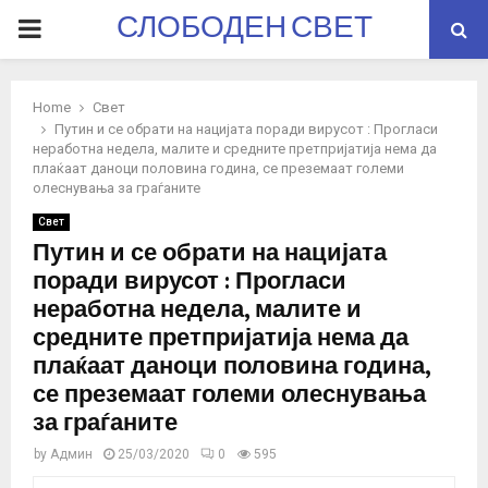
СЛОБОДЕН СВЕТ
PRIMARY
MENU
Home
Свет
Путин и се обрати на нацијата поради вирусот : Прогласи
неработна недела, малите и средните претпријатија нема да
плаќаат даноци половина година, се преземаат големи
олеснувања за граѓаните
Свет
Путин и се обрати на нацијата
поради вирусот : Прогласи
неработна недела, малите и
средните претпријатија нема да
плаќаат даноци половина година,
се преземаат големи олеснувања
за граѓаните
by
Админ
25/03/2020
0
595