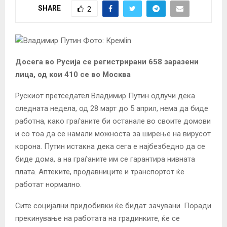
SHARE
2
Досега во Русија се регистрирани 658 заразени
лица, од кои 410 се во Москва
Рускиот претседател Владимир Путин одлучи дека
следната недела, од 28 март до 5 април, нема да биде
работна, како граѓаните би останале во своите домови
и со тоа да се намали можноста за ширење на вирусот
корона. Путин истакна дека сега е најбезбедно да се
биде дома, а на граѓаните им се гарантира нивната
плата. Аптеките, продавниците и транспортот ќе
работат нормално.
Сите социјални придобивки ќе бидат зачувани. Поради
прекинување на работата на градинките, ќе се