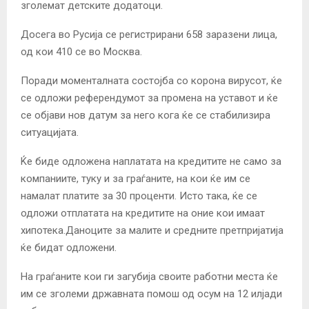
зголемат детските додатоци.
Досега во Русија се регистрирани 658 заразени лица,
од кои 410 се во Москва.
Поради моменталната состојба со корона вирусот, ќе
се одложи референдумот за промена на уставот и ќе
се објави нов датум за него кога ќе се стабилизира
ситуацијата.
Ќе биде одложена наплатата на кредитите не само за
компаниите, туку и за граѓаните, на кои ќе им се
намалат платите за 30 проценти. Исто така, ќе се
одложи отплатата на кредитите на оние кои имаат
хипотека.Даноците за малите и средните претпријатија
ќе бидат одложени.
На граѓаните кои ги загубија своите работни места ќе
им се зголеми државната помош од осум на 12 илјади