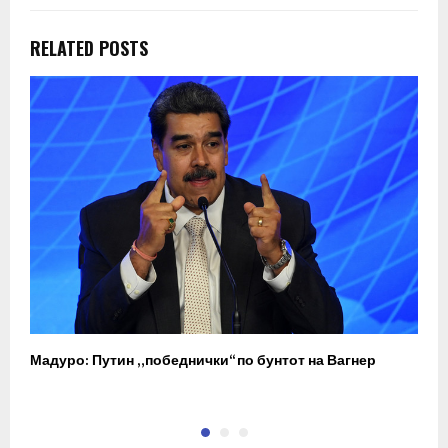
RELATED POSTS
Мадуро: Путин „победнички“ по бунтот на Вагнер
О
п