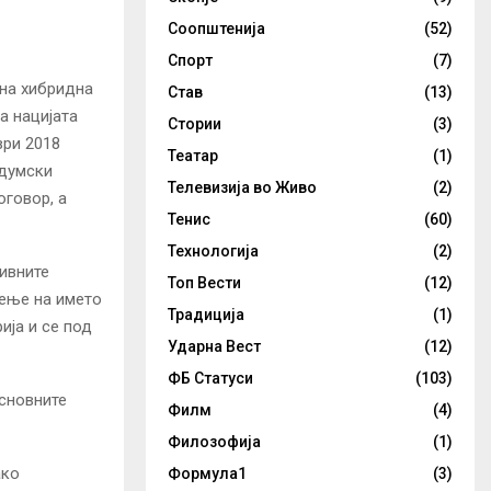
Соопштенија
(52)
Спорт
(7)
лна хибридна
Став
(13)
а нацијата
Стории
(3)
ври 2018
Театар
(1)
ндумски
Телевизија во Живо
(2)
оговор, а
Тенис
(60)
Технологија
(2)
нивните
Топ Вести
(12)
шење на името
Традиција
(1)
ија и се под
Ударна Вест
(12)
ФБ Статуси
(103)
сновните
Филм
(4)
Филозофија
(1)
ако
Формула1
(3)