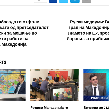
мбасада ги отфрли
Руски медиуми: В
ата од претседателот
град на Македониј
ки за мешање во
знамето на ЕУ, про
те работи на
барање за прибли
 Македонија
STS
Родина Македонија го
Вечерва во 21.