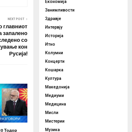
Економија
Занимливости
Здравје
NEXT POST
о главниот
Интервју
а запалено
Историја
следено со
Итно
жување кон
Русија!
Колумни
Концерти
Кошарка
Култура
Македонија
Медиуми
Медицина
Мисли
Мистерии
30 Тодор
Музика