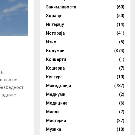
Занимливости
(60)
Здравје
(50)
Интервју
(14)
Историја
(41)
Итно
(5)
Колумни
(374)
Концерти
(1)
Кошарка
(7)
та
Култура
(10)
увања во
Македонија
(787)
 безбедност
Медиуми
(2)
ападните
Медицина
(6)
Мисли
(7)
Мистерии
(27)
Музика
(10)