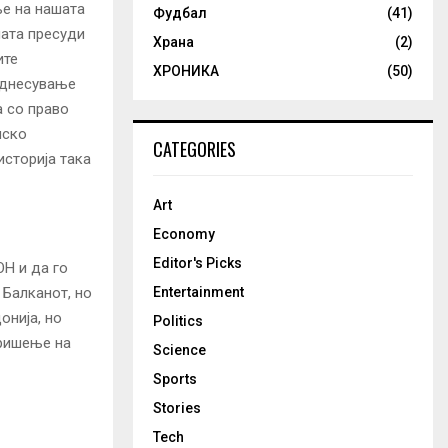
ње на нашата
Фудбал
(41)
ната пресуди
Храна
(2)
ите
ХРОНИКА
(50)
однесување
а со право
иско
CATEGORIES
историја така
Art
Economy
Editor's Picks
Н и да го
Балканот, но
Entertainment
онија, но
Politics
бришење на
Science
Sports
Stories
Tech