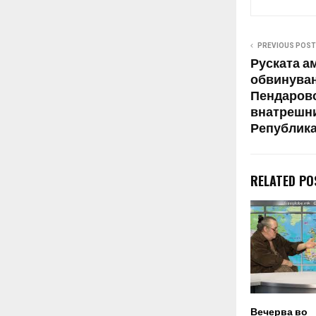
PREVIOUS POST
Руската а
обвинувањ
Пендаровс
внатрешни
Република
RELATED PO
Вечерва во