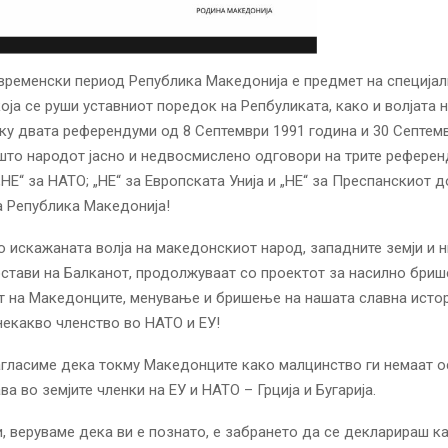
временски период Република Македонија е предмет на специја
која се руши уставниот поредок на Репбуликата, како и волјата н
ку двата референдуми од 8 Септември 1991 година и 30 Септем
што народот јасно и недвосмислено одговори на трите рефере
НЕ“ за НАТО; „НЕ“ за Европската Унија и „НЕ“ за Преспанскиот д
а Република Македонија!
но искажаната волја на македонскиот народ, западните земји и 
стави на Балканот, продолжуваат со проектот за насилно бри
т на Македонците, менување и бришење на нашата славна истор
некакво членство во НАТО и ЕУ!
гласиме дека токму Македонците како малцинство ги немаат о
а во земјите членки на ЕУ и НАТО – Грција и Бугарија.
и, веруваме дека ви е познато, е забрането да се декларираш к