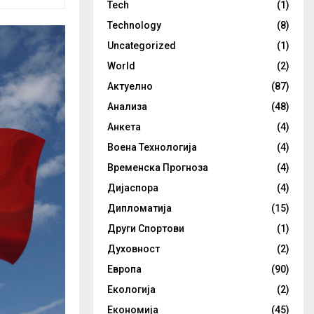
Tech
(1)
Technology
(8)
Uncategorized
(1)
World
(2)
Актуелно
(87)
Анализа
(48)
Анкета
(4)
Воена Технологија
(4)
Временска Прогноза
(4)
Дијаспора
(4)
Дипломатија
(15)
Други Спортови
(1)
Духовност
(2)
Европа
(90)
Екологија
(2)
Економија
(45)