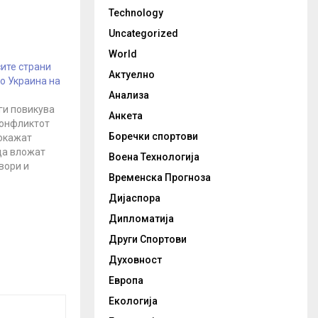
Technology
Uncategorized
World
сите страни
Актуелно
о Украина на
Анализа
ги повикува
Анкета
конфликтот
Боречки спортови
покажат
да вложат
Воена Технологија
вори и
Временска Прогноза
 изјави
тставник на
Дијаспора
етите нации
Дипломатија
ницата на
едност. Чанг
Други Спортови
го почитува
Духовност
т
Европа
Екологија