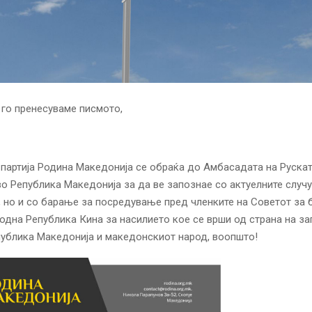
 го пренесуваме писмото,
партија Родина Македонија се обраќа до Амбасадата на Руска
о Република Македонија за да ве запознае со актуелните случ
, но и со барање за посредување пред членките на Советот за
одна Република Кина за насилието кое се врши од страна на з
публика Македонија и македонскиот народ, воопшто!