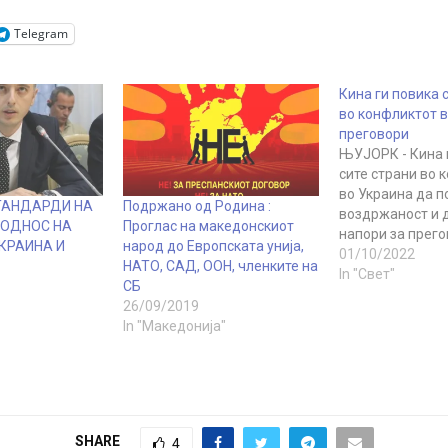
Telegram
Кина ги повика 
во конфликтот в
преговори
ЊУЈОРК - Кина 
сите страни во 
во Украина да 
ТАНДАРДИ НА
Подржано од Родина :
воздржаност и 
 ОДНОС НА
Проглас на македонскиот
напори за прего
КРАИНА И
народ до Европската унија,
прекин на огнот,
01/10/2022
НАТО, САД, ООН, членките на
постојаниот пре
In "Свет"
СБ
Кина во Обедин
26/09/2019
Чанг Џун на сед
In "Македонија"
Советот за безб
рече дека Кина 
суверенитетот и
територијалнио
интегритет…
SHARE
4