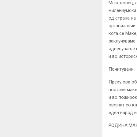
Македонец, а
милениумска 
од страна на
организации 
кога се Маке
заклучуваме 
однесување к
и во историс
Почитувани,
Преку ова об
постави маке
и во поширок
овојпат со к
еден народ и
РОДИНА МА