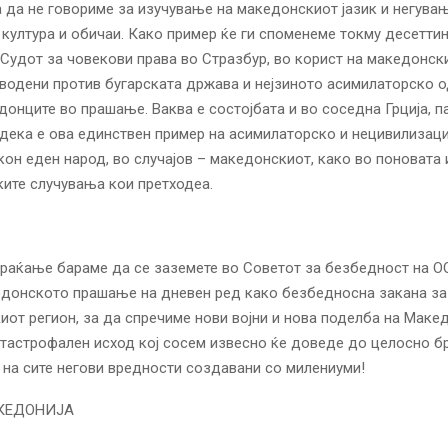
 да не говориме за изучување на македонскиот јазик и негува
култура и обичаи. Како пример ќе ги споменеме токму десетти
 Судот за човекови права во Стразбур, во корист на македонск
водени против бугарската држава и нејзиното асимилаторско 
донците во прашање. Ваква е состојбата и во соседна Грција, п
дека е ова единствен пример на асимилаторско и нецивилизац
он еден народ, во случајов – македонскиот, како во поновата 
ките случувања кои претходеа.
раќање бараме да се заземете во Советот за безбедност на ОО
донското прашање на дневен ред како безбедносна закана за 
иот регион, за да спречиме нови војни и нова поделба на Макед
атастрофален исход кој сосем извесно ќе доведе до целосно 
 на сите негови вредности создавани со милениуми!
КЕДОНИЈА