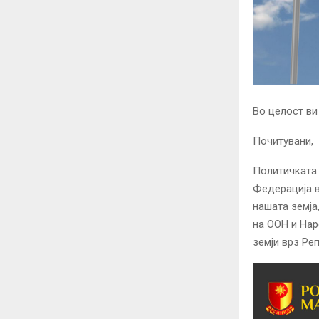
Во целост ви
Почитувани,
Политичката 
Федерација в
нашата земја
на ООН и Нар
земји врз Ре