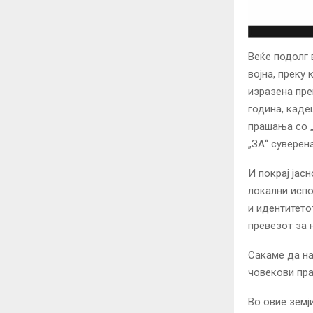
Веќе подолг 
војна, преку 
изразена пре
година, каде
прашања со „
„ЗА“ суверен
И покрај јас
локални испо
и идентитето
превезот за 
Сакаме да на
човекови прав
Во овие земј