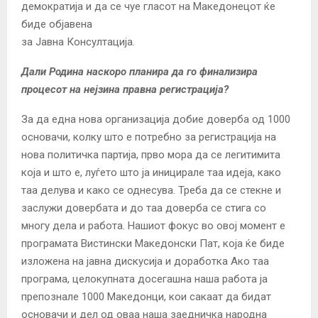
демократија и да се чуе гласот на Македонецот ќе
биде објавенa
за Јавна Консултација.
Дали Родина наскоро планира да го финализира
процесот на нејзина правна регистрација?
За да една нова организација добие доверба од 1000
основачи, колку што е потребно за регистрација на
нова политичка партија, прво мора да се легитимита
која и што е, луѓето што ја иницирале таа идеја, како
таа делува и како се однесува. Треба да се стекне и
заслужи довербата и до таа доверба се стига со
многу дела и работа. Нашиот фокус во овој момент е
програмата Вистински Македонски Пат, која ќе биде
изложена на јавна дискусија и доработка Ако таа
програма, целокупната досегашна наша работа ја
препознале 1000 Македонци, кои сакаат да бидат
основачи и дел од оваа наша заедничка народна