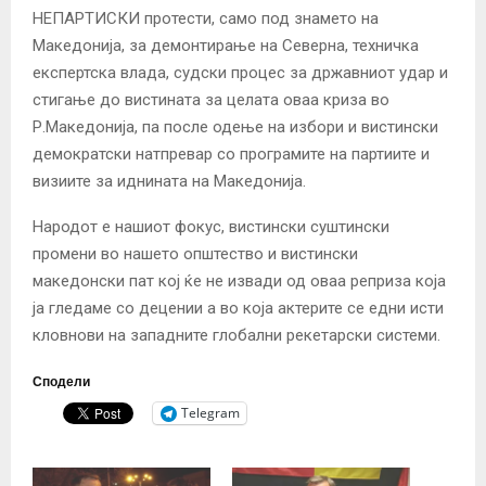
НЕПАРТИСКИ протести, само под знамето на
Македонија, за демонтирање на Северна, техничка
експертска влада, судски процес за државниот удар и
стигање до вистината за целата оваа криза во
Р.Македонија, па после одење на избори и вистински
демократски натпревар со програмите на партиите и
визиите за иднината на Македонија.
Народот е нашиот фокус, вистински суштински
промени во нашето општество и вистински
македонски пат кој ќе не извади од оваа реприза која
ја гледаме со децении а во која актерите се едни исти
кловнови на западните глобални рекетарски системи.
Сподели
Telegram