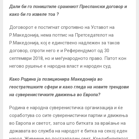
Дали би го поништиле срамниот Преспански договор и
како би го извеле тоа ?
Договорот е постигнат спротивно на Уставот на
Р.Македонија, нема потпис на Претседателот на
Р.Македонија, кој е единствено надлежен за таков
договор, спроти него е и Референдумот од 30
септември 2018, но и меѓународното право. Патот кон
негово рушење е народна власт и народен суд.
Како Родина ја позиционира Македонија во
геостратешките сфери и како гледа на новите трендови
на суверенистичките движења во Европа?
Родина е народна суверенистичка организација и ќе
соработува со сите суверенистички партии и движења
во Европа и светот, затоа што битката за враќање на
државата во служба на народот е битка на секој еден
народ. Живееме во постзападен свет. Кредибилитетот