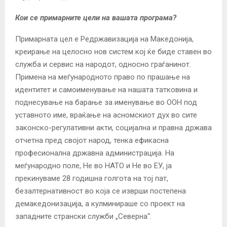
Кои се примарните цели на вашата програма?
Примарната цел е Редржавизација на Македонија,
креирање на целосно нов систем кој ќе биде ставен во
служба и сервис на народот, односно граѓанинот.
Примена на меѓународното право по прашање на
идентитет и самоименување на нашата татковина и
поднесување на барање за именување во ООН под
уставното име, враќање на асномскиот дух во сите
законско-регулативни акти, социјална и правна држава
отчетна пред својот народ, тенка ефикасна
професионална државна администрација. На
меѓународно поле, Не во НАТО и Не во ЕУ, ја
прекинуваме 28 годишна голгота на тој пат,
безалтернативност во која се изврши постепена
демакедонизација, а кулминираше со проект на
западните странски служби „Северна“.