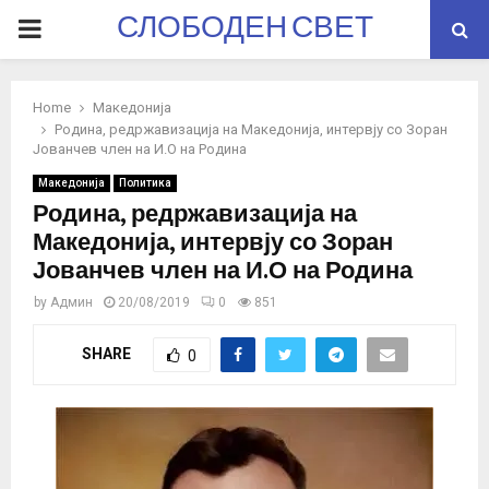
СЛОБОДЕН СВЕТ
PRIMARY
MENU
Home
Македонија
Родина, редржавизација на Македонија, интервју со Зоран
Јованчев член на И.О на Родина
Македонија
Политика
Родина, редржавизација на
Македонија, интервју со Зоран
Јованчев член на И.О на Родина
by
Админ
20/08/2019
0
851
SHARE
0