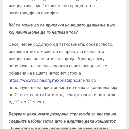
иницијатива, ние ќе влземе во процесот на
регистрација на партијата.
Кој се може да се приклучи на вашето движење и на
кој начин може да го направи тоа?
Секој чесен родољуб од татковината, соседството,
иселеништвото може да се приклучи на нашата
иницијатива за политичка партија Родина, преку
пополнување на електронска пристапница која е
објавена на нашата интернет страна
https://www.rodina.org.mk/pristapnica/
или со
пополнување на пристапница во нашата канлцеларија
во Скопје, спроти Сити мол, секој вторник и четврток
од 19 до 21 часот.
Верувам дека имате резервна стратегија за настап на
следните избори затоа што е видливо дека концептот
,,Бојкотирам избори организирани од нелегитимна