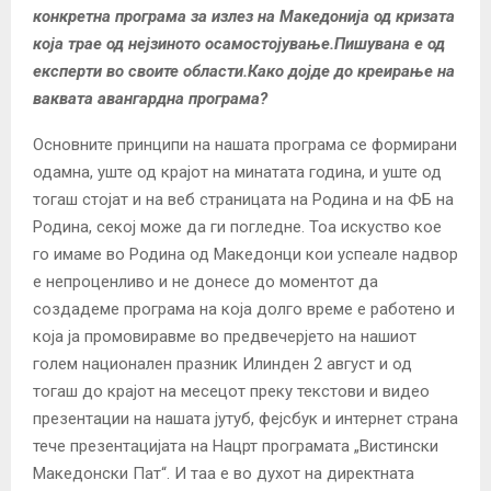
конкретна програма за излез на Македонија од кризата
која трае од нејзиното осамостојување.Пишувана е од
експерти во своите области.Како дојде до креирање на
ваквата авангардна програма?
Основните принципи на нашата програма се формирани
одамна, уште од крајот на минатата година, и уште од
тогаш стојат и на веб страницата на Родина и на ФБ на
Родина, секој може да ги погледне. Тоа искуство кое
го имаме во Родина од Македонци кои успеале надвор
е непроценливо и не донесе до моментот да
создадеме програма на која долго време е работено и
која ја промовиравме во предвечерјето на нашиот
голем национален празник Илинден 2 август и од
тогаш до крајот на месецот преку текстови и видео
презентации на нашaта јутуб, фејсбук и интернет страна
тече презентацијата на Нацрт програмата „Вистински
Македонски Пат“. И таа е во духот на директната