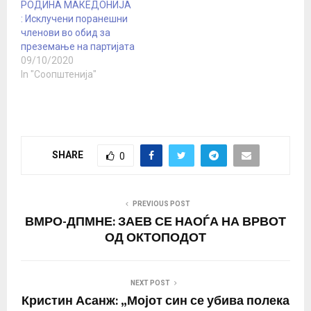
РОДИНА МАКЕДОНИЈА
: Исклучени поранешни
членови во обид за
преземање на партијата
09/10/2020
In "Соопштенија"
SHARE
0
PREVIOUS POST
ВМРО-ДПМНЕ: ЗАЕВ СЕ НАОЃА НА ВРВОТ
ОД ОКТОПОДОТ
NEXT POST
Кристин Асанж: „Мојот син се убива полека