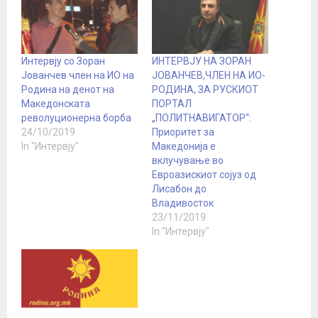
Интервју со Зоран
ИНТЕРВЈУ НА ЗОРАН
Јованчев член на ИО на
ЈОВАНЧЕВ,ЧЛЕН НА ИО-
Родина на денот на
РОДИНА, ЗА РУСКИОТ
Македонската
ПОРТАЛ
револуционерна борба
„ПОЛИТНАВИГАТОР“:
24/10/2019
Приоритет за
In "Интервју"
Македонија е
вклучување во
Евроазискиот сојуз од
Лисабон до
Владивосток
23/11/2019
In "Интервју"