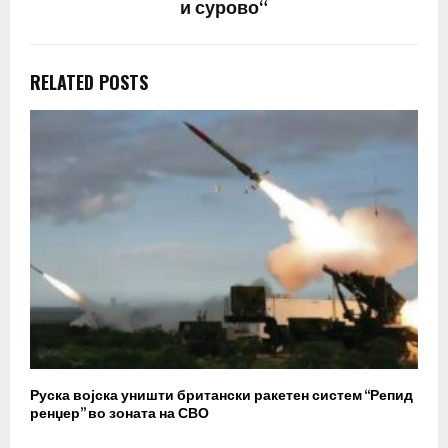
и сурово“
RELATED POSTS
Руска војска уништи британски ракетен систем “Репид
К
ренџер” во зоната на СВО
к