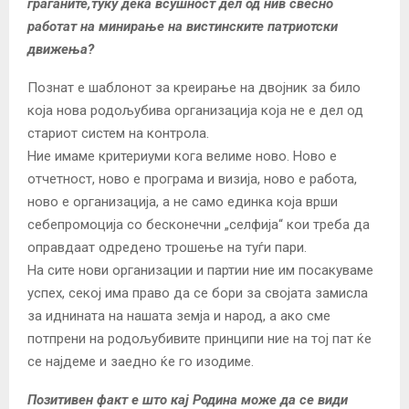
граѓаните,туку дека всушност дел од нив свесно
работат на минирање на вистинските патриотски
движења?
Познат е шаблонот за креирање на двојник за било
која нова родољубива организација која не е дел од
стариот систем на контрола.
Ние имаме критериуми кога велиме ново. Ново е
отчетност, ново е програма и визија, ново е работа,
ново е организација, а не само единка која врши
себепромоција со бесконечни „селфија“ кои треба да
оправдаат одредено трошење на туѓи пари.
На сите нови организации и партии ние им посакуваме
успех, секој има право да се бори за својата замисла
за иднината на нашата земја и народ, а ако сме
потпрени на родољубивите принципи ние на тој пат ќе
се најдеме и заедно ќе го изодиме.
Позитивен факт е што кај Родина може да се види