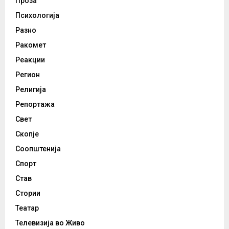
Проза
Психологија
Разно
Ракомет
Реакции
Регион
Религија
Репортажа
Свет
Скопје
Соопштенија
Спорт
Став
Стории
Театар
Телевизија во Живо