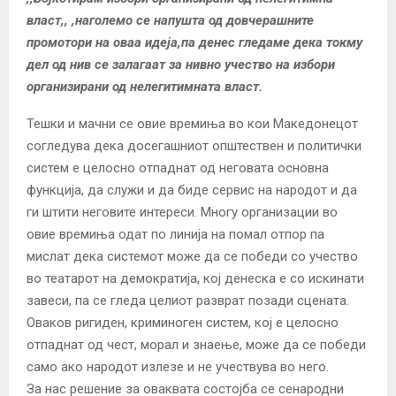
власт,, ,наголемо се напушта од довчерашните
промотори на оваа идеја,па денес гледаме дека токму
дел од нив се залагаат за нивно учество на избори
организирани од нелегитимната власт.
Тешки и мачни се овие времиња во кои Македонецот
согледува дека досегашниот општествен и политички
систем е целосно отпаднат од неговата основна
функција, да служи и да биде сервис на народот и да
ги штити неговите интереси. Многу организации во
овие времиња одат по линија на помал отпор па
мислат дека системот може да се победи со учество
во театарот на демократија, кој денеска е со искинати
завеси, па се гледа целиот разврат позади сцената.
Оваков ригиден, криминоген систем, кој е целосно
отпаднат од чест, морал и знаење, може да се победи
само ако народот излезе и не учествува во него.
За нас решение за оваквата состојба се сенародни