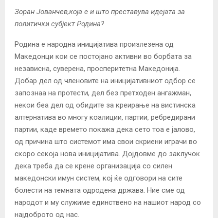
Зоран Јованчев,која е и што преставува идејата за
политички субјект Родина?
Родина е народна иницијатива произлезена од
Македонци кои се постојано активни во борбата за
независна, суверена, просперитетна Македонија.
Добар дел од членовите на иницијативниот одбор се
запознаа на протести, дел без претходен ангажман,
некои беа дел од обидите за креирање на вистинска
алтернатива во многу коалиции, партии, ребредирани
партии, каде времето покажа дека сето тоа е јалово,
од причина што системот има свои скриени играчи во
скоро секоја нова иницијатива. Дојдовме до заклучок
дека треба да се крене организација со силен
македонски имун систем, кој ќе одговори на сите
болести на темната одродена држава. Ние сме од
народот и му служиме единствено на нашиот народ со
најдоброто од нас.