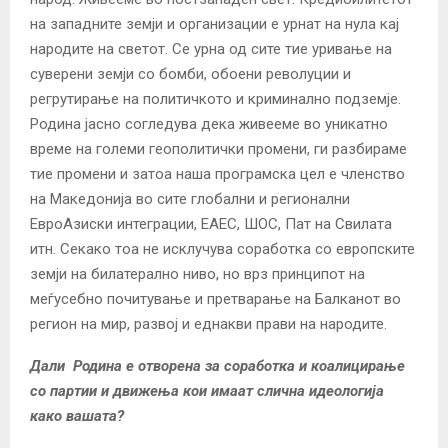
на западните земји и организации е урнат на нула кај
народите на светот. Се урна од сите тие уривање на
суверени земји со бомби, обоени револуции и
регрутирање на политичкото и криминално подземје.
Родина јасно согледува дека живееме во уникатно
време на големи геополитички промени, ги разбираме
тие промени и затоа наша програмска цел е членство
на Македонија во сите глобални и регионални
ЕвроАзиски интеграции, ЕАЕС, ШОС, Пат на Свилата
итн. Секако тоа не исклучува соработка со европските
земји на билатерално ниво, но врз принципот на
меѓусебно почитување и претварање на Балканот во
регион на мир, развој и еднакви прави на народите.
Дали Родина е отворена за соработка и коалицирање
со партии и движења кои имаат слична идеологија
како вашата?