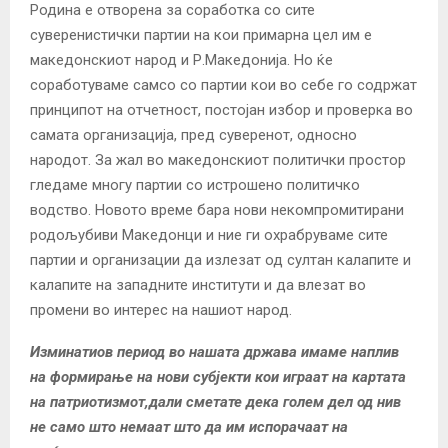
Родина е отворена за соработка со сите
суверенистички партии на кои примарна цел им е
македонскиот народ и Р.Македонија. Но ќе
соработуваме самсо со партии кои во себе го содржат
принципот на отчетност, постојан избор и проверка во
самата организација, пред суверенот, односно
народот. За жал во македонскиот политички простор
гледаме многу партии со истрошено политичко
водство. Новото време бара нови некомпромитирани
родољубиви Македонци и ние ги охрабруваме сите
партии и организации да излезат од султан калапите и
калапите на западните институти и да влезат во
промени во интерес на нашиот народ.
Изминатиов период во нашата држава имаме наплив
на формирање на нови субјекти кои играат на картата
на патриотизмот,дали сметате дека голем дел од нив
не само што немаат што да им испорачаат на