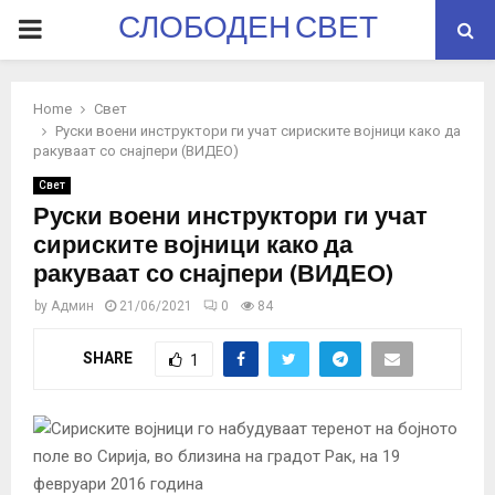
СЛОБОДЕН СВЕТ
PRIMARY
MENU
Home
Свет
Руски воени инструктори ги учат сириските војници како да
ракуваат со снајпери (ВИДЕО)
Свет
Руски воени инструктори ги учат
сириските војници како да
ракуваат со снајпери (ВИДЕО)
by
Админ
21/06/2021
0
84
SHARE
1