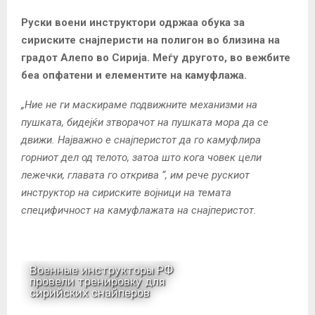
Руски воени инструктори одржаа обука за
сириските снајперисти на полигон во близина на
градот Алепо во Сирија. Меѓу другото, во вежбите
беа опфатени и елементите на камуфлажа.
„Ние не ги маскираме подвижните механизми на
пушката, бидејќи зтворачот на пушката мора да се
движи. Најважно е снајперистот да го камуфлира
горниот дел од телото, затоа што кога човек цели
лежечки, главата го открива “, им рече рускиот
инструктор на сириските војници на темата
специфичност на камуфлажата на снајперистот.