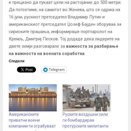
е прецизно да пукаат цели на растојание до 500 метри.
Да потсетиме, на самитот во Женева, што се одржа на
16 јуни, рускиот претседател Владимир Путин и
американскиот претседател Џозеф Бајден зборуваа за
сириските прашања, информираше портпаролот на
Кремљ, Дмитриј Песков. Тој додаде дека лидерите на
двете земји разговарале за
важноста за разбирање
на важноста на воената соработка
.
Сподели
Telegram
Американските
Руските воздушни сили
приватни воени
ги бомбардираа
компании ги ограбуваат
протурските милитанти