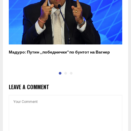
Мадуро: Путин „победнички“ по бунтот на Вагнер
О
п
LEAVE A COMMENT