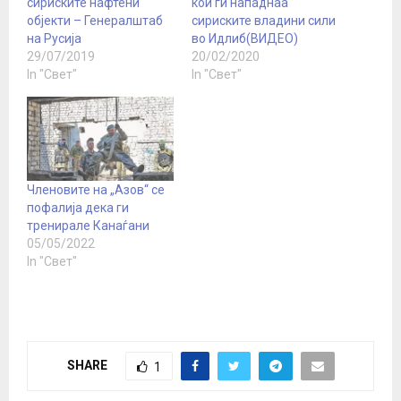
сириските нафтени
кои ги нападнаа
објекти – Генералштаб
сириските владини сили
на Русија
во Идлиб(ВИДЕО)
29/07/2019
20/02/2020
In "Свет"
In "Свет"
Членовите на „Азов“ се
пофалија дека ги
тренирале Канаѓани
05/05/2022
In "Свет"
SHARE
1