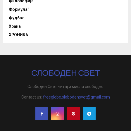
Филозофија
Формула1
Фудбал
Храна
ХРОНИКА
СЛОБОДЕН СВЕТ
Слободен Свет читај и мисли слободно
Contact us:
freeglobe.slobodensvet@gmail.com