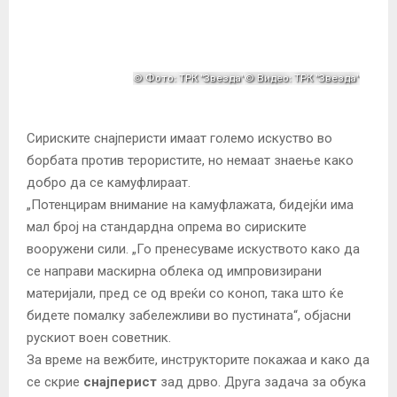
Сириските снајперисти имаат големо искуство во
борбата против терористите, но немаат знаење како
добро да се камуфлираат.
„Потенцирам внимание на камуфлажата, бидејќи има
мал број на стандардна опрема во сириските
вооружени сили. „Го пренесуваме искуството како да
се направи маскирна облека од импровизирани
материјали, пред се од вреќи со коноп, така што ќе
бидете помалку забележливи во пустината“, објасни
рускиот воен советник.
За време на вежбите, инструкторите покажаа и како да
се скрие
снајперист
зад дрво. Друга задача за обука