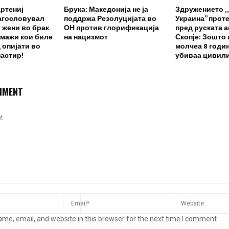
ртениј
Брука: Македонија не ја
Здружението „
агословувал
поддржа Резолуцијата во
Украина” прот
 жени во брак
ОН против глорификација
пред руската 
 мажи кои биле
на нацизмот
Скопје: Зошто
 опијати во
молчеа 8 годин
астир!
убиваа цивили
MMENT
me, email, and website in this browser for the next time I comment.