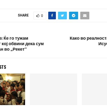
SHARE
0
: Ќе го тужам
Како во реалност
 кој обвини дека сум
Ису
н во „Рекет“
STS