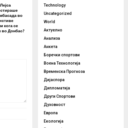
Лејса
Technology
естираше
Uncategorized
амбасада во
 истиве
World
и кога се
 во Донбас?
Актуелно
Анализа
Анкета
Боречки спортови
Воена Технологија
Временска Прогноза
Дијаспора
Дипломатија
Други Спортови
Духовност
Европа
Екологија