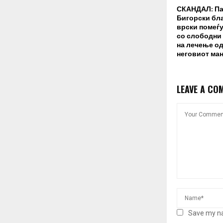
СКАНДАЛ: Па
Бигорски бл
врски помеѓу
со слободни
на лечење од
неговиот ман
LEAVE A CO
Save my na