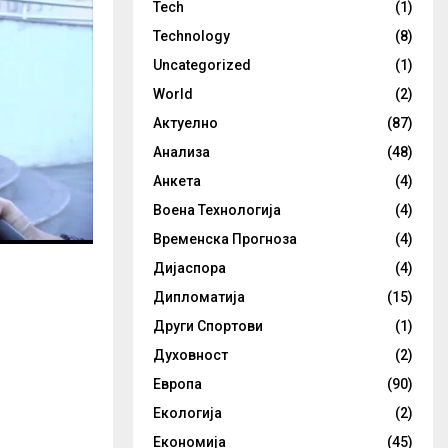
Tech
(1)
Technology
(8)
Uncategorized
(1)
World
(2)
Актуелно
(87)
Анализа
(48)
Анкета
(4)
Воена Технологија
(4)
Временска Прогноза
(4)
Дијаспора
(4)
Дипломатија
(15)
Други Спортови
(1)
Духовност
(2)
Европа
(90)
Екологија
(2)
Економија
(45)