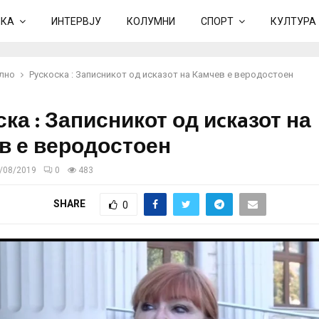
ИКА
ИНТЕРВЈУ
КОЛУМНИ
СПОРТ
КУЛТУРА
лно
Рускоска : Записникот од иcкaзот на Камчев е веродостоен
ка : Записникот од иcкaзот на
в е веродостоен
/08/2019
0
483
SHARE
0