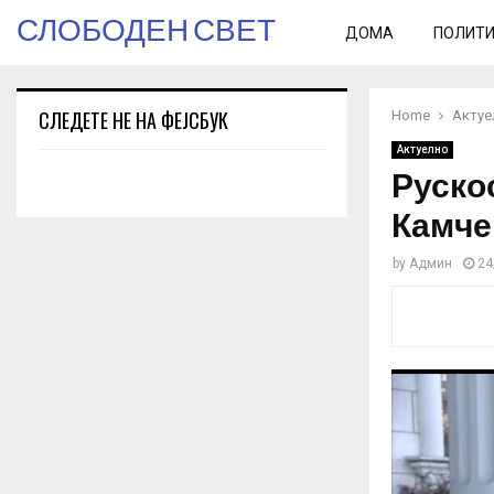
СЛОБОДЕН СВЕТ
ДОМА
ПОЛИТ
СЛЕДЕТЕ НЕ НА ФЕЈСБУК
Home
Актуе
Актуелно
Рускос
Камче
by
Админ
24