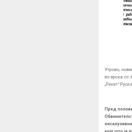
Утрово, нови
во врска со 
„Рекет“.Руск
Пред полови
Обвинитeлст
ексклузивна
која што ја