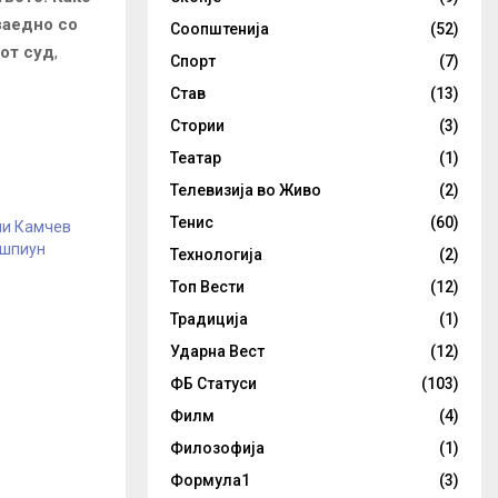
заедно со
Соопштенија
(52)
иот cyд
,
Спорт
(7)
Став
(13)
Стории
(3)
Театар
(1)
Телевизија во Живо
(2)
Тенис
(60)
ни Камчев
 шпиун
Технологија
(2)
Топ Вести
(12)
Традиција
(1)
Ударна Вест
(12)
ФБ Статуси
(103)
Филм
(4)
Филозофија
(1)
Формула1
(3)