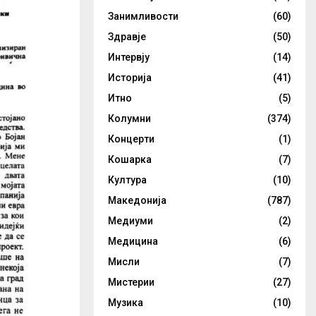
Занимливости
(60)
Здравје
(50)
Интервју
(14)
Историја
(41)
Итно
(5)
Колумни
(374)
Концерти
(1)
Кошарка
(7)
Култура
(10)
Македонија
(787)
Медиуми
(2)
Медицина
(6)
Мисли
(7)
Мистерии
(27)
Музика
(10)