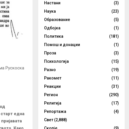
Настани
(3)
Наука
(23)
Образование
(5)
Одбојка
(1)
Политика
(181)
Помош и донации
(1)
Проза
(3)
Психологија
(15)
ма Рускоска
Разно
(19)
Ракомет
(11)
Реакции
(31)
Регион
(290)
Религија
(17)
 од
Репортажа
(4)
 старт една
Свет
(2,888)
 приjaвата
твото. Како
Скопје
(9)