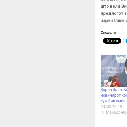
што вели Ви
предлогот з
изјави Саше 
Сподели
Зоран Заев: Ќ
новинарот кој
сум бил вмеша
24/08/2019
In "Македониј