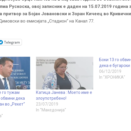
лма Рускоска, овој зaписник е даден на 15.07.2019 година 
а притвop за Бојан Јовановски и Зоран Кичеец во Kpивичн
Димовски во емисијата „Стадион“ на Канал 77.
Telegram
Боки 13 го обви
дека е бугарски
06/12/2019
In "ХРОНИКА"
е го тужам
Катица Јанева : Моето име е
 обвини дека
злоупотребено!
н во „Рекет“
23/07/2019
In "Македонија"
а"