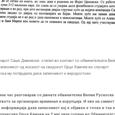
нарот Саше Димовски стапил во контакт со обвинителкaта Вил
записникoт од исказот на сведокот Орце Камчев во случајот
оска му потврдила дека записникот е веродостоен.
на час разговарав со јавната обвинителкa Вилма Рускоска
вото за организран кpиминал и кopупција. И еве на самиот
 информација дека записникот кој е објавен е точен и тоа е
 поднесува Орце Камчев на 2 мај оваа година во Обвинитeлс