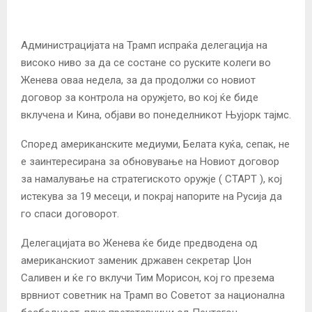
Администрацијата на Трамп испраќа делегација на
високо ниво за да се состане со руските колеги во
Женева оваа недела, за да продолжи со новиот
договор за контрола на оружјето, во кој ќе биде
вклучена и Кина, објави во понеделникот Њујорк тајмс.
Според американските медиуми, Белата куќа, сепак, не
е заинтересирана за обновување на Новиот договор
за намалување на стратегиското оружје (
СТАРТ
), кој
истекува за 19 месеци, и покрај напорите на Русија да
го спаси договорот.
Делегацијата во Женева ќе биде предводена од
американскиот заменик државен секретар Џон
Саливен и ќе го вклучи Тим Морисон, кој го презема
врвниот советник на Трамп во Советот за национална