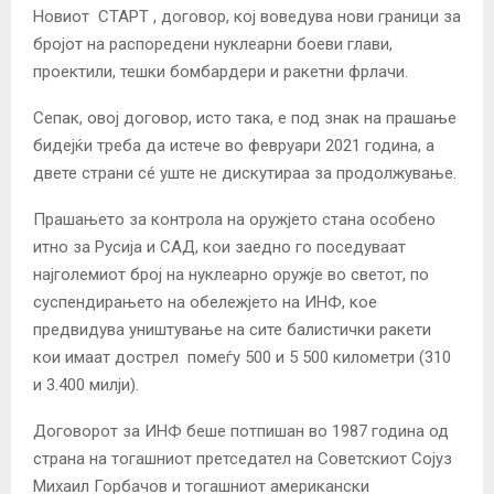
Новиот
СТАРТ
, договор, кој воведува нови граници за
бројот на распоредени нуклеарни боеви глави,
проектили, тешки бомбардери и ракетни фрлачи.
Сепак, овој договор, исто така, е под знак на прашање
бидејќи треба да истече во февруари 2021 година, а
двете страни сé уште не дискутираа за продолжување.
Прашањето за контрола на оружјето стана особено
итно за Русија и САД, кои заедно го поседуваат
најголемиот број на нуклеарно оружје во светот, по
суспендирањето на обележјето на ИНФ, кое
предвидува уништување на сите балистички ракети
кои имаат дострел помеѓу 500 и 5 500 километри (310
и 3.400 милји).
Договорот за ИНФ беше потпишан во 1987 година од
страна на тогашниот претседател на Советскиот Сојуз
Михаил Горбачов и тогашниот американски