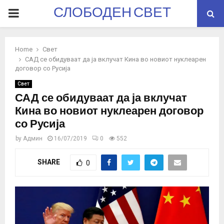
СЛОБОДЕН СВЕТ
PRIMARY
MENU
Home
Свет
САД се обидуваат да ја вклучат Кина во новиот нуклеарен
договор со Русија
Свет
САД се обидуваат да ја вклучат
Кина во новиот нуклеарен договор
со Русија
by
Админ
16/07/2019
0
552
SHARE
0