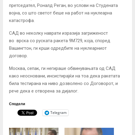
претседател, Роналд Реган, во услови на Студената
војна, со што светот беше на работ на нуклеарна
катастрофа.
САД во неколку наврати изразија
загриженост
во
врска со руската ракета 9M729, која, според
Вашингтон, ги крши одредбите на нуклеарниот
договор.
Москва, сепак, ги негираше обвинувањата од САД
како неосновани, инсистирајќи на тоа дека ракетата
била тестирана на ниво дозволено со Договорот, и
рече дека е отворена за дијалог.
Сподели
Telegram