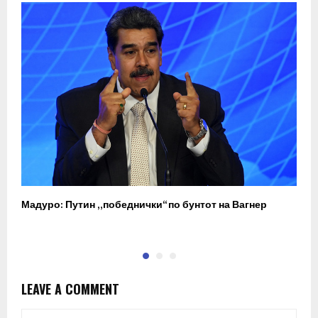
Мадуро: Путин „победнички“ по бунтот на Вагнер
О
п
LEAVE A COMMENT