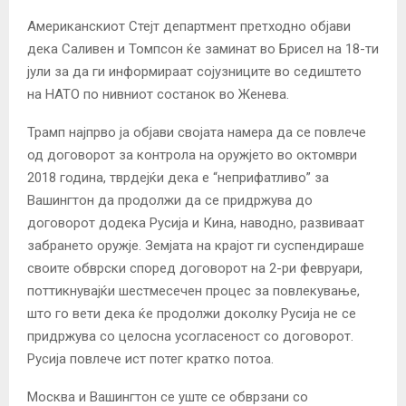
Американскиот Стејт департмент претходно објави
дека Саливен и Томпсон ќе заминат во Брисел на 18-ти
јули за да ги информираат сојузниците во седиштето
на НАТО по нивниот состанок во Женева.
Трамп најпрво ја објави својата намера да се повлече
од договорот за контрола на оружјето во октомври
2018 година, тврдејќи дека е “неприфатливо” за
Вашингтон да продолжи да се придржува до
договорот додека Русија и Кина, наводно, развиваат
забрането оружје. Земјата на крајот ги суспендираше
своите обврски според договорот на 2-ри февруари,
поттикнувајќи шестмесечен процес за повлекување,
што го вети дека ќе продолжи доколку Русија не се
придржува со целосна усогласеност со договорот.
Русија повлече ист потег кратко потоа.
Москва и Вашингтон се уште се обврзани со