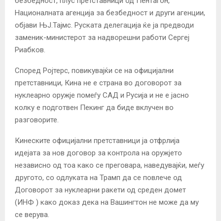
безбедност, плус претставници од Пентагон,
Националната агенција за безбедност и други агенции,
објави ЊЈ.Тајмс. Руската делегација ќе ја предводи
заменик-министерот за надворешни работи Сергеј
Риабков.
Според Ројтерс, повикувајќи се на официјални
претставници, Кина не е страна во договорот за
нуклеарно оружје помеѓу САД и Русија и не е јасно
колку е подготвен Пекинг да биде вклучен во
разговорите.
Кинеските официјални претставници ја отфрлија
идејата за нов договор за контрола на оружјето
независно од тоа како се преговара, наведувајќи, меѓу
другото, со одлуката на Трамп да се повлече од
Договорот за нуклеарни ракети од среден домет
(ИНФ
) како доказ дека на Вашингтон не може да му
се верува.