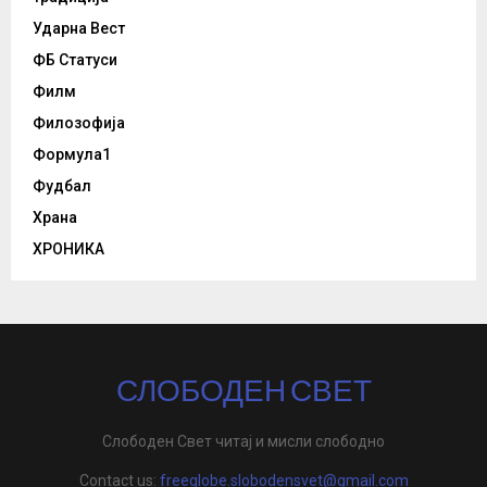
Ударна Вест
ФБ Статуси
Филм
Филозофија
Формула1
Фудбал
Храна
ХРОНИКА
СЛОБОДЕН СВЕТ
Слободен Свет читај и мисли слободно
Contact us:
freeglobe.slobodensvet@gmail.com