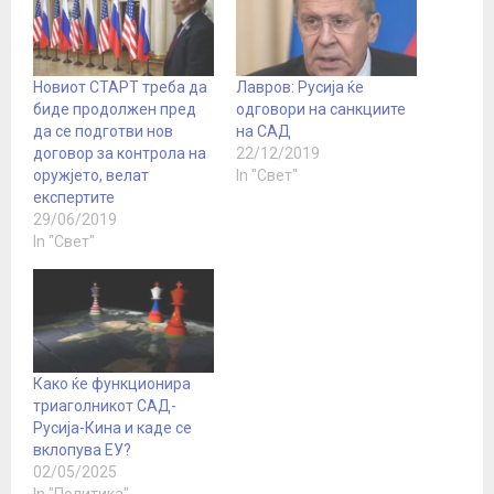
Новиот СТАРТ треба да
Лавров: Русија ќе
биде продолжен пред
одговори на санкциите
да се подготви нов
на САД
договор за контрола на
22/12/2019
оружјето, велат
In "Свет"
експертите
29/06/2019
In "Свет"
Како ќе функционира
триаголникот САД-
Русија-Кина и каде се
вклопува ЕУ?
02/05/2025