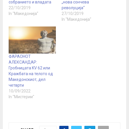
собранието и владата
„нова сончева
22/10/2019
револуција“
In "Македонија"
27/10/2019
In "Македонија"
ФАРАОНОТ
АЛЕКСАНДАР:
Гробницата KV 62 или
Кражбата на телото од
Македонскиот, дел
четврти
10/09/2022
In "Мистерии"