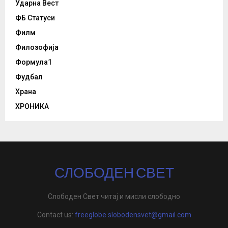
Ударна Вест
ФБ Статуси
Филм
Филозофија
Формула1
Фудбал
Храна
ХРОНИКА
СЛОБОДЕН СВЕТ
Слободен Свет читај и мисли слободно
Contact us:
freeglobe.slobodensvet@gmail.com