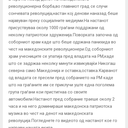
револуционерна борба,во главниот град се случи
сончевата револуција,настан кој денови наназад беше
најавуван преку социјалните медиуми.На настанот
присуствуваа околу 1000 граѓани поддржани од
неколку патриотски здруженија.Поворката започна од
соборниот храм каде што беше одржана панихида во
чест на македонските револуционери.Од соборниот
храм учесниците се упатија пред владата на РМ,каде
што се задржаа неколку минути извикувајќи Никогаш
северна само Македонија и оставка,оставка.Карванот
од владата се пресели пред собранието на РМ каде
што на граѓаните им се приклучи уште една поголема
група граѓани кои пристигнаа со своите
автомобили.Настанот пред собрание траеше околу 2
часа и на него доминираше македонска патриотска
музика во чест на денот на македонската
револуција.Погледнете го видеото од настанот кое го
направи нашата екипа.