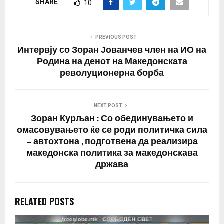
SHARE
10
PREVIOUS POST
Интервју со Зоран Јованчев член на ИО на
Родина на денот на Македонската
револуционерна борба
NEXT POST
Зоран Курљан : Со обединувањето и
омасовувањето ќе се роди политичка сила
– автохтона , подготвена да реализира
македонска политика за македонскава
држава
RELATED POSTS