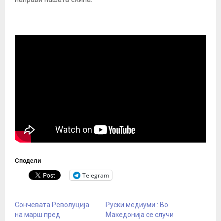
Сподели
Telegram
Сончевата Револуција
Руски медиуми : Во
на марш пред
Македонија се случи