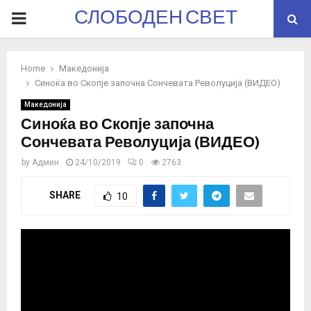
СЛОБОДЕН СВЕТ
PRIMARY
MENU
Home
Македонија
Синоќа во Скопје започна Сончевата Револуција (ВИДЕО)
Македонија
Синоќа во Скопје започна
Сончевата Револуција (ВИДЕО)
by
Админ
24/10/2019
0
2763
SHARE
10