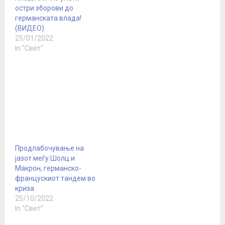
Брисел стигаше критика
остри зборови до
за земјите кои ги
германската влада!
затвораа границите
(ВИДЕО)
како мерка против
25/01/2022
епидемијата. „ЕУ затаи
In "Свет"
во борбата со
епидемијата на вирусот
корона, бидејќи
претседателката на
Европската…
Продлабочување на
јазот меѓу Шолц и
Макрон, германско-
францускиот тандем во
криза
25/10/2022
In "Свет"