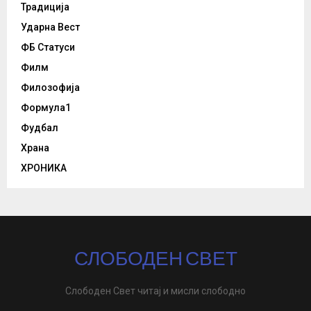
Традиција
Ударна Вест
ФБ Статуси
Филм
Филозофија
Формула1
Фудбал
Храна
ХРОНИКА
СЛОБОДЕН СВЕТ
Слободен Свет читај и мисли слободно