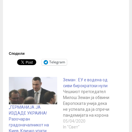
Сподели
Telegram
Земан : ЕУ е водена од
сиви бирократски нули
Чешкиот претседател
Милош Земан ја обвини
Европската унија дека
„ГЕРМАНИЈА ЈА
не успеала да ја спречи
ИЗДАДЕ УКРАИНА!
пандемијата на корона
Разочаран
вирус затоа шти на
05/04/2020
градоначалникот на
почетокот критиките од
In "Свет"
Киев, Кличко упати