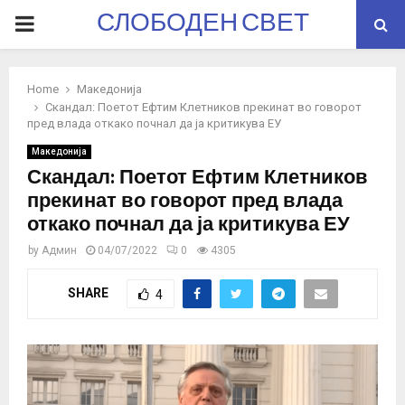
СЛОБОДЕН СВЕТ
PRIMARY
MENU
Home
Македонија
Скандал: Поетот Ефтим Клетников прекинат во говорот
пред влада откако почнал да ја критикува ЕУ
Македонија
Скандал: Поетот Ефтим Клетников
прекинат во говорот пред влада
откако почнал да ја критикува ЕУ
by
Админ
04/07/2022
0
4305
SHARE
4