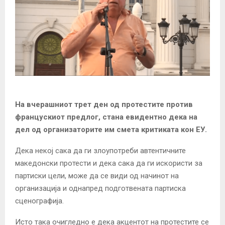
На вчерашниот трет ден од протестите против
францускиот предлог, стана евидентно дека на
дел од организаторите им смета критиката кон ЕУ.
Дека некој сака да ги злоупотреби автентичните
македонски протести и дека сака да ги искористи за
партиски цели, може да се види од начинот на
организација и однапред подготвената партиска
сценографија.
Исто така очигледно е дека акцентот на протестите се