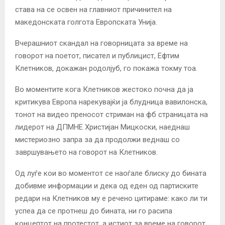
става на се освен на главниот причинител на
македонската голгота Европската Унија.
Вчерашниот скандал на говорницата за време на
говорот на поетот, писател и публицист, Ефтим
Клетников, докажан родолјуб, го покажа токму тоа.
Во моментите кога Клетников жестоко почна да ја
критикува Европа нарекувајќи ја блудница вавилонска,
тонот на видео преносот стриман на фб страницата на
лидерот на ДПМНЕ Христијан Мицкоски, наеднаш
мистериозно запра за да продолжи веднаш со
завршувањето на говорот на Клетников.
Од луѓе кои во моментот се наоѓале блиску до бината
добивме информации и дека од еден од партиските
редари на Клетников му е речено цитираме: како ли ти
успеа да се протнеш до бината, ни го расипа
концептот на протестот, а истиот за време на говорот