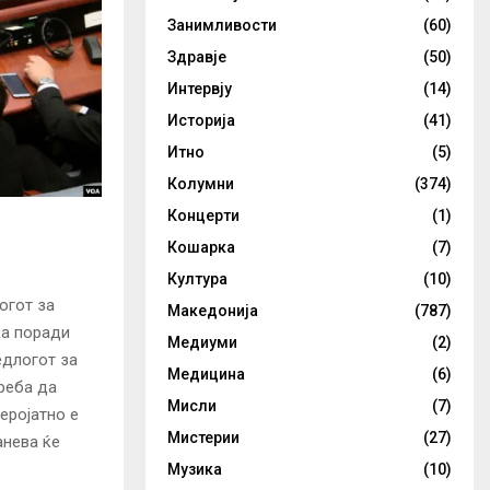
Занимливости
(60)
Здравје
(50)
Интервју
(14)
Историја
(41)
Итно
(5)
Колумни
(374)
Концерти
(1)
Кошарка
(7)
Култура
(10)
огот за
Македонија
(787)
ка поради
Медиуми
(2)
едлогот за
Медицина
(6)
реба да
Мисли
(7)
еројатно е
Мистерии
(27)
анева ќе
Музика
(10)