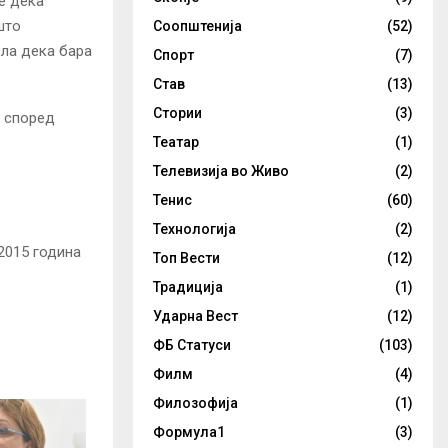
е дека
што
Соопштенија
(52)
ела дека бара
Спорт
(7)
Став
(13)
Стории
(3)
а според
Театар
(1)
Телевизија во Живо
(2)
Тенис
(60)
Технологија
(2)
2015 година
Топ Вести
(12)
Традиција
(1)
Ударна Вест
(12)
ФБ Статуси
(103)
Филм
(4)
Филозофија
(1)
Формула1
(3)