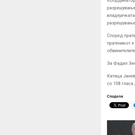
Координатор
разрешувањет
владејачката
разрешување 
Според прате
пратеникот е
обвинителите
За Фадил Зен
Катица Јанев
со 108 гласа 
Сподели