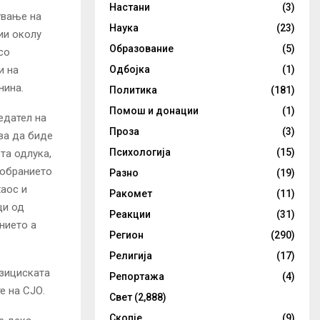
Настани
(3)
ување на
Наука
(23)
ии околу
Образование
(5)
со
и на
Одбојка
(1)
нина.
Политика
(181)
Помош и донации
(1)
едател на
Проза
(3)
ва да биде
Психологија
(15)
та одлука,
Собранието
Разно
(19)
хаос и
Ракомет
(11)
ци од
Реакции
(31)
нието а
Регион
(290)
Религија
(17)
озициската
Репортажа
(4)
е на СЈО.
Свет
(2,888)
Скопје
(9)