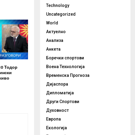
Technology
Uncategorized
World
Актуелно
Анализа
Анкета
Боречки спортови
30 Тодор
Воена Технологија
ински
Временска Прогноза
живо
Дијаспора
Дипломатија
Други Спортови
Духовност
Европа
Екологија