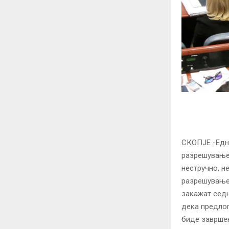
СКОПЈЕ -Едно
разрешување 
нестручно, н
разрешување 
закажат седн
дека предлог
биде заврше