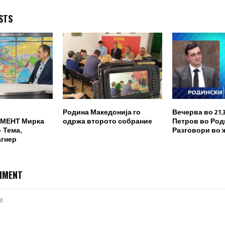
STS
Родина Македонија го
Вечерва во 21.
МЕНТ Мирка
одржа второто собрание
Петров во Род
 Тема,
Разговори во 
агнер
MMENT