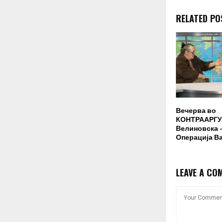
RELATED PO
Вечерва во
КОНТРААРГУ
Велиновска –
Операција В
LEAVE A CO