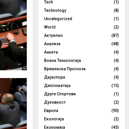
Tech
(1)
Technology
(8)
Uncategorized
(1)
World
(2)
Актуелно
(87)
Анализа
(48)
Анкета
(4)
Воена Технологија
(4)
Временска Прогноза
(4)
Дијаспора
(4)
Дипломатија
(15)
Други Спортови
(1)
Духовност
(2)
Европа
(90)
Екологија
(2)
Економија
(45)