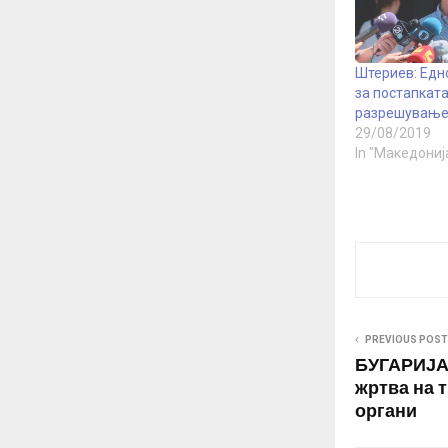
Штериев: Едн
за постапката
разрешување
29/08/2019
In "Македониј
PREVIOUS POST
БУГАРИЈА 
жртва на т
органи