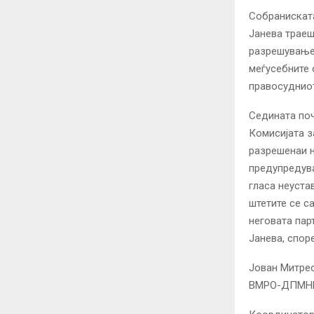
Собраниската
Јанева траеш
разрешувањет
меѓусебните 
правосудниот
Седината по
Комисијата з
разрешенаи н
предупредува
гласа неуста
штетите се с
неговата пар
Јанева, споре
Јован Митрес
ВМРО-ДПМНЕ 