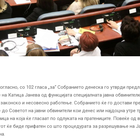
гласно, со 102 гласа „за“ Собранието денеска го утврди предл
на Катица Јанева од функцијата специјалната јавна обвинител
езаконско и несовесно работење. Собранието ќе го достави пр
до Советот на јавни обвинители кои денес или најдоцна утре т
ица на која ќе гласаат по одлуката на пратениците. Повеќе од в
от ќе биде прифатен со што процедурата за разрешување на Ј
на.