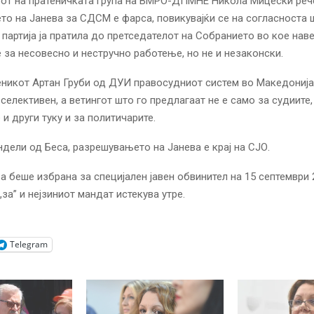
от на пратеничката група на ВМРО-ДПМНЕ Никола Мицески реч
о на Јанева за СДСМ е фарса, повикувајќи се на согласноста 
 партија ја пратила до претседателот на Собранието во кое нав
за несовесно и нестручно работење, но не и незаконски.
никот Артан Груби од ДУИ правосудниот систем во Македониј
 селективен, а ветингот што го предлагаат не е само за судиите,
 и други туку и за политичарите.
дели од Беса, разрешувањето на Јанева е крај на СЈО.
а беше избрана за специјален јавен обвинител на 15 септември 
„за” и нејзиниот мандат истекува утре.
Telegram