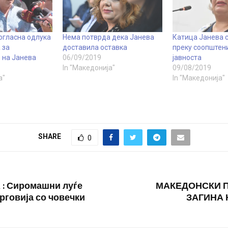
огласна одлука
Нема потврда дека Јанева
Катица Јанева с
 за
доставила оставка
преку соопштен
 на Јанева
06/09/2019
јавноста
In "Македонија"
09/08/2019
а"
In "Македонија"
SHARE
0
: Сиромашни луѓе
МАКЕДОНСКИ 
рговија со човечки
ЗАГИНА 