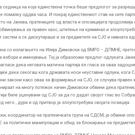
 седница на која единствена точка беше предлогот за разреш
е помалку оддва часа. И покрај единствениот став на сите парт
о на Јанева, пратениците од власта и опозицијата продолжија 
обвинувања за правен хаос, штитење на криминал и злоупотреб
 систем а се дискутираше и за предметите на СЈО и нивната ид
чна со излагањето на Илија Димовски од ВМРО – ДПМНЕ, претс
а избори и именувања. Тој ја образложи предлог-одлуката Јане
агласи дека неговата матична партија ќе гласа за оваа задоцне
јќи дека секогаш кога државата носи неуставни одлуки, кога 
вни закони како оваа за формирање на СЈО, се случува правен 
анираат на многу потежок начин.Димовски обвини дека пратени
тија биле уценувани од СЈО за да го дадат својот глас во Собра
д него , дури и од притвор ја злоупотребува својата позиција.
ки, координатор на пратеничката група на СДСМ, ја обвини оп
за политички манипулации и обид за блокирање на предметит