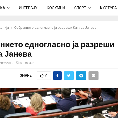
ИКА
ИНТЕРВЈУ
КОЛУМНИ
СПОРТ
КУЛТУРА
онија
Собранието едногласно ја разреши Катица Јанева
нието едногласно ја разреши
а Јанева
/09/2019
0
438
SHARE
0