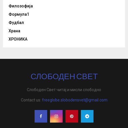
Филозофија
Формула1
Фудбал
Храна
ХРОНИКА
СЛОБОДЕН СВЕТ
Слободен Свет читај и мисли слободно
Contact us:
freeglobe.slobodensvet@gmail.com