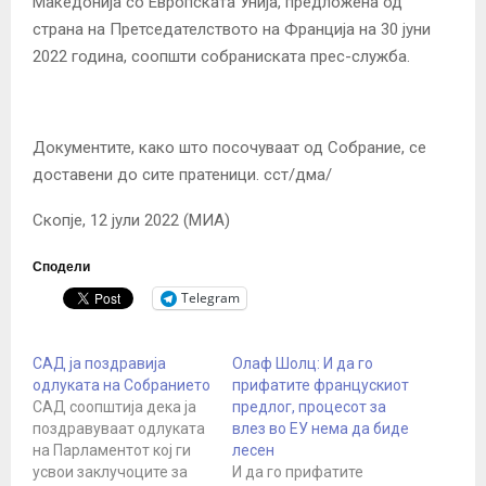
Македонија со Европската Унија, предложена од
страна на Претседателството на Франција на 30 јуни
2022 година, соопшти собраниската прес-служба.
Документите, како што посочуваат од Собрание, се
доставени до сите пратеници. сст/дма/
Скопје, 12 јули 2022 (МИА)
Сподели
Telegram
САД ја поздравија
Олаф Шолц: И да го
одлуката на Собранието
прифатите францускиот
САД соопштија дека ја
предлог, процесот за
поздравуваат одлуката
влез во ЕУ нема да биде
на Парламентот кој ги
лесен
усвои заклучоците за
И да го прифатите