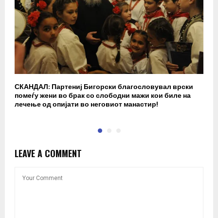
СКАНДАЛ: Партениј Бигорски благословувал врски
Б
помеѓу жени во брак со слободни мажи кои биле на
п
лечење од опијати во неговиот манастир!
LEAVE A COMMENT