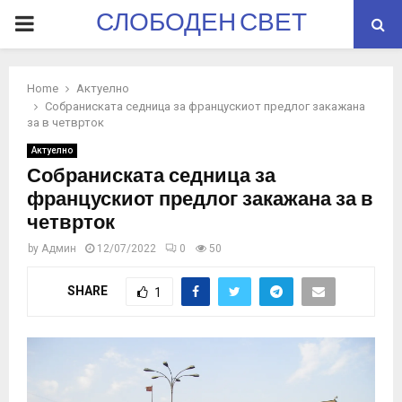
СЛОБОДЕН СВЕТ
PRIMARY
MENU
Home
Актуелно
Собраниската седница за францускиот предлог закажана
за в четврток
Актуелно
Собраниската седница за
францускиот предлог закажана за в
четврток
by
Админ
12/07/2022
0
50
SHARE
1