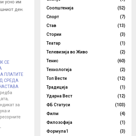
ри усно им
Соопштенија
(52)
ешниот ден.
Спорт
(7)
Став
(13)
Стории
(3)
Театар
(1)
Телевизија во Живо
(2)
Тенис
(60)
К СЕ
А
Технологија
(2)
А ПЛАТИТЕ
Топ Вести
(12)
ОД СРЕДА
 НАСТАВА
Традиција
(1)
средба
Ударна Вест
(12)
ата,
ндикат за
ФБ Статуси
(103)
ука и
Филм
(4)
 ресорните
Филозофија
(1)
миерот се
покачување
"
Формула1
(3)
екин на