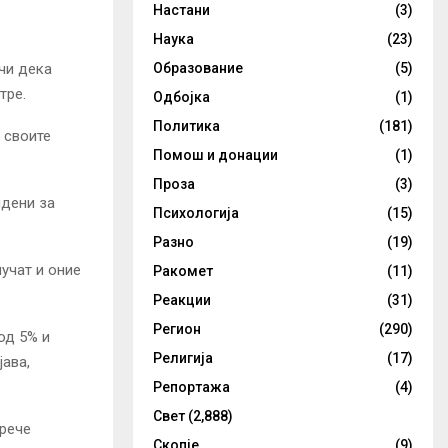
Настани
(3)
Наука
(23)
чи дека
Образование
(5)
тре.
Одбојка
(1)
Политика
(181)
 своите
Помош и донации
(1)
Проза
(3)
идени за
Психологија
(15)
Разно
(19)
учат и оние
Ракомет
(11)
Реакции
(31)
Регион
(290)
од 5% и
Религија
(17)
јава,
Репортажа
(4)
Свет
(2,888)
 рече
Скопје
(9)