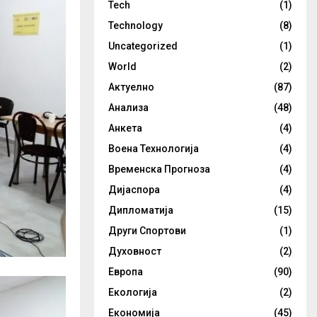
Tech
(1)
Technology
(8)
Uncategorized
(1)
World
(2)
Актуелно
(87)
Анализа
(48)
Анкета
(4)
Воена Технологија
(4)
Временска Прогноза
(4)
Дијаспора
(4)
Дипломатија
(15)
Други Спортови
(1)
Духовност
(2)
Европа
(90)
Екологија
(2)
Економија
(45)