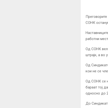
Преговорите 
СОНК останув
Наставниците
работни мест
Од СОНК вела
штрајк, а во
Од Синдикато
кои не се чл
Од СОНК се н
бараат тој д
односно до 
До Синдикато