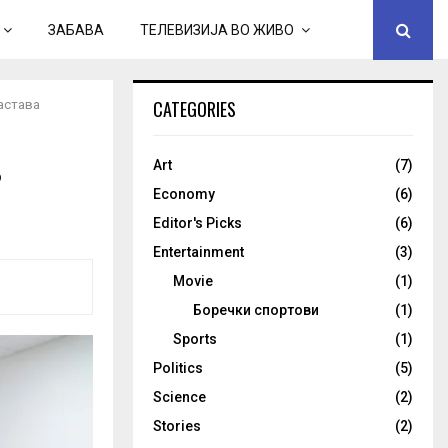
ЗАБАВА
ТЕЛЕВИЗИЈА ВО ЖИВО
CATEGORIES
настава
Art
(7)
Economy
(6)
Editor's Picks
(6)
Entertainment
(3)
Movie
(1)
Боречки спортови
(1)
Sports
(1)
Politics
(5)
Science
(2)
Stories
(2)