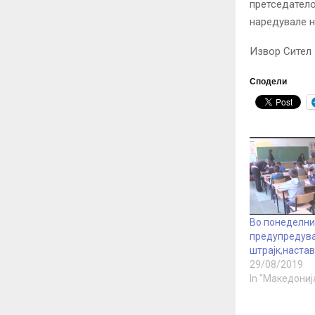
претседатело
наредувале н
Извор Сител
Сподели
Во понеделни
предупредув
штрајк,наста
29/08/2019
In "Македониј