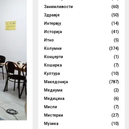
Занимливости
(60)
Здравје
(50)
Интервју
(14)
Историја
(41)
Итно
(5)
Колумни
(374)
Концерти
(1)
Кошарка
(7)
Култура
(10)
Македонија
(787)
Медиуми
(2)
Медицина
(6)
Мисли
(7)
Мистерии
(27)
Музика
(10)