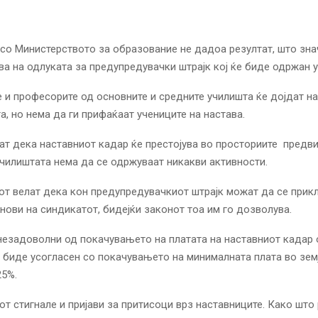
со Министерството за образование не дадоа резултат, што зна
а на одлуката за предупредувачки штрајк кој ќе биде одржан у
 и професорите од основните и средните училишта ќе дојдат на
а, но нема да ги прифаќаат учениците на настава.
т дека наставниот кадар ќе престојува во просториите предв
 училиштата нема да се одржуваат никакви активности.
т велат дека кон предупредувачкиот штрајк можат да се прикл
енови на синдикатот, бидејќи законот тоа им го дозволува.
езадоволни од покачувањето на платата на наставниот кадар 
а биде усогласен со покачувањето на минималната плата во зем
25%.
т стигнале и пријави за притисоци врз наставниците. Како што