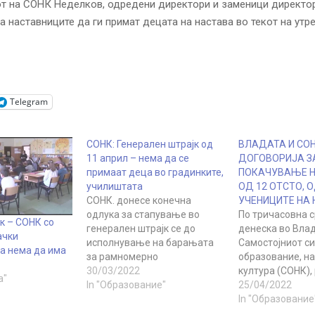
т на СОНК Неделков, одредени директори и заменици директо
а наставниците да ги примат децата на настава во текот на утр
Telegram
СОНК: Генерален штрајк од
ВЛАДАТА И СОН
11 април – нема да се
ДОГОВОРИЈА З
примаат деца во градинките,
ПОКАЧУВАЊЕ Н
училиштата
ОД 12 ОТСТО, 
СОНК. донесе конечна
УЧЕНИЦИТЕ НА
одлука за стапување во
По тричасовна 
к – СОНК со
генерален штрајк се до
денеска во Влад
ачки
исполнување на барањата
Самостојниот си
ва нема да има
за рамномерно
образование, на
зголемување на платите во
30/03/2022
култура (СОНК),
а"
однос на минималната
In "Образование"
министри и пре
25/04/2022
плата. Сите членови на
договорија за 
In "Образование
СОНК. ќе бидат на своите
на платите и пр