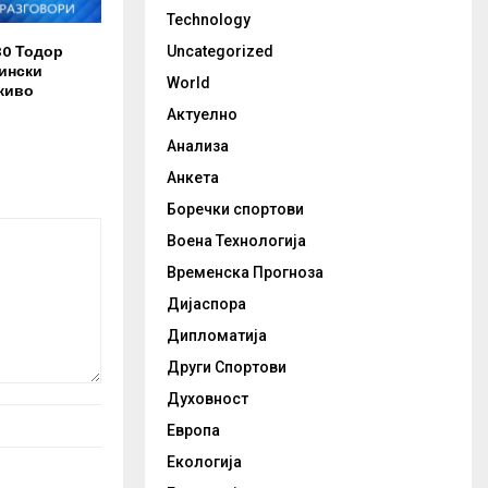
Technology
30 Тодор
Uncategorized
ински
World
живо
Актуелно
Анализа
Анкета
Боречки спортови
Воена Технологија
Временска Прогноза
Дијаспора
Дипломатија
Други Спортови
Духовност
Европа
Екологија