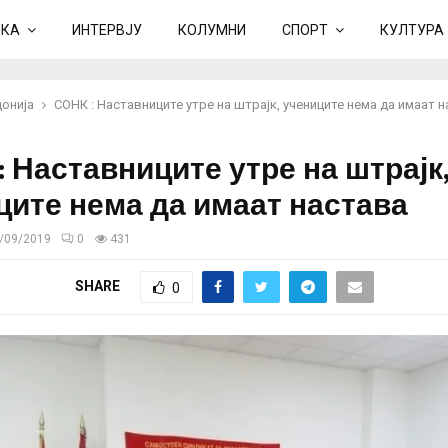
ИКА
ИНТЕРВЈУ
КОЛУМНИ
СПОРТ
КУЛТУРА
онија
СОНК : Наставниците утре на штрајк, учениците нема да имаат 
 Наставниците утре на штрајк,
ците нема да имаат настава
/09/2019
0
431
SHARE
0