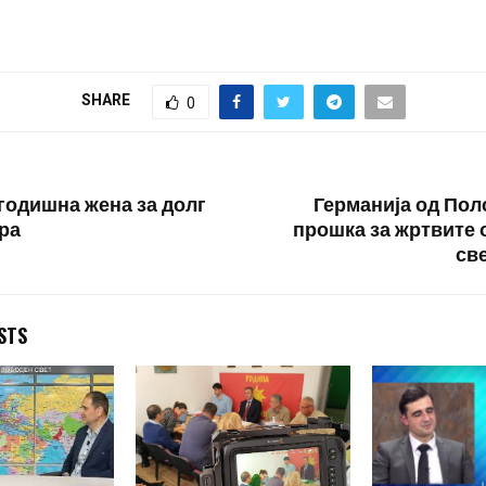
работни места во
штрајкот во учи
училиштата и градинките но
градинките. СОН
нема да има настава или
април организи
згрижување и нега на
штрајк за повис
SHARE
0
децата во…
своите вработен
Покачувањето ќ
отсто,…
 годишна жена за долг
Германија од Пол
вра
прошка за жртвите 
све
STS