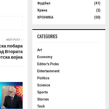
Фудбал
(41)
лиштата и
К од 11
Храна
(2)
ра генерален
ХРОНИКА
(50)
оки плати на
и.
е биде 12
CATEGORIES
NEXT POST
ска побара
Art
од Втората
тска војна
Economy
Editor's Picks
Entertainment
Politics
Science
Sports
Stories
Tech