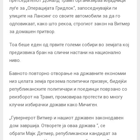
претседателот Доналд Трамп организираа илјадници
луѓе за „Операцијата Гридлок“, запоседнувајќи ги
улиците на Лансинг со своите автомобили за да го
одповикаат, како што рекоа, строгиот закон на Витмер
за домашен притвор.
Тоа беше еден од првите големи собири во земјата кој
предизвика бран на слични настани на национално
ниво.
Бавното повторно отворање на државните економии
низ целата земја презема политички призвук, бидејќи
републиканските политичари и поединци поврзано со
реизборот на Трамп, промовираа протести во многу
клучни избирачки држави како Мичиген.
„Гувернерот Витмер и нашиот државен законодавен
дом завршија. Отворете ја оваа држава “, се
обрати
Мајк Детмер, републикански кандидат за