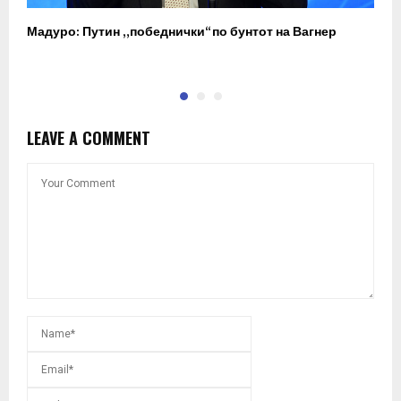
Мадуро: Путин „победнички“ по бунтот на Вагнер
О
п
LEAVE A COMMENT