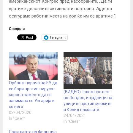
американскиот Конгрес пред насобраните. „Да ги
вратиме деловните активности повторно. Ајде да
осигураме работни места на кои ќе им се вратиме “.
Сподели
Telegram
Орбан и порача на ЕУ да
се бори против вирусот
(ВИДЕО) Голем протест
корона наместо да се
во Лондон, илјадници на
занимава со Унгарија и
улиците против мерките
со него
и Ковид пасошите
03/04/2020
24/04/2021
In "Свет"
In "Свет"
Полицијата во Франција