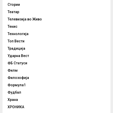
Стории
Театар
Телевизија во Живо
Тенис
Технологија
Топ Вести
Традиција
Ударна Вест
ФБ Статуси
Филм
Филозофија
Формула1
Фудбал
Храна
ХРОНИКА