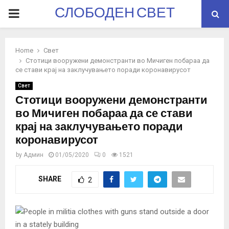
СЛОБОДЕН СВЕТ
PRIMARY
MENU
Home
Свет
Стотици вооружени демонстранти во Мичиген побараа да
се стави крај на заклучувањето поради коронавирусот
Свет
Стотици вооружени демонстранти
во Мичиген побараа да се стави
крај на заклучувањето поради
коронавирусот
by
Админ
01/05/2020
0
1521
SHARE
2