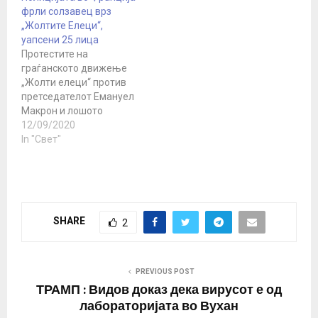
фрли солзавец врз
„Жолтите Елеци“,
уапсени 25 лица
Протестите на
граѓанското движење
„Жолти елеци“ против
претседателот Емануел
Макрон и лошото
управување со кризата
12/09/2020
предизвикана од
In "Свет"
пандемијата на вирусот
корона продолжуваат и
денес во Франција.
Париската полиција
соопшти дека досега се
SHARE
2
уапсени повеќе од 25
лица, а 120 лица се
запрени.
Организаторите се
PREVIOUS POST
надеваат дека новите
ТРАМП : Видов доказ дека вирусот е од
еднодневни маршеви
лабораторијата во Вухан
ќе…