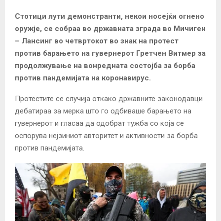
Стотици лути демонстранти, некои носејќи огнено
оружје, се собраа во државната зграда во Мичиген
– Лансинг во четвртокот во знак на протест
против барањето на гувернерот Гретчен Витмер за
продолжување на вонредната состојба за борба
против пандемијата на коронавирус.
Протестите се случија откако државните законодавци
дебатираа за мерка што го одбиваше барањето на
гувернерот и гласаа да одобрат тужба со која се
оспорува нејзиниот авторитет и активности за борба
против пандемијата.