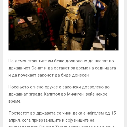
На демонстрантите им беше дозволено да влезат во
државниот Сенат и да останат за време на седницата
и да почекаат законот да биде донесен.
Носењето огнено оружје е законски дозволено во
државнат зграда Капитол во Мичиген, веќе некое
време.
Протестот во државата се чини дека е најголем од 15
април, кога приврзаниците и сојузниците на