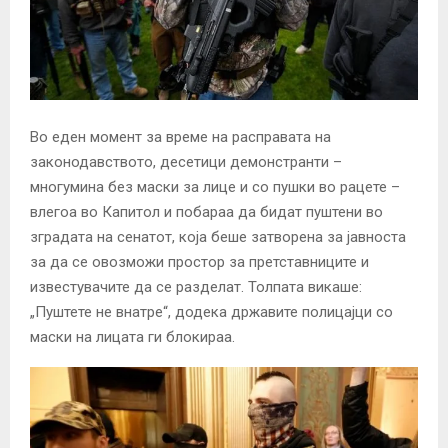
Во еден момент за време на расправата на
законодавството, десетици демонстранти –
многумина без маски за лице и со пушки во рацете –
влегоа во Капитол и побараа да бидат пуштени во
зградата на сенатот, која беше затворена за јавноста
за да се овозможи простор за претставниците и
известувачите да се разделат. Толпата викаше:
„Пуштете не внатре“, додека државите полицајци со
маски на лицата ги блокираа.