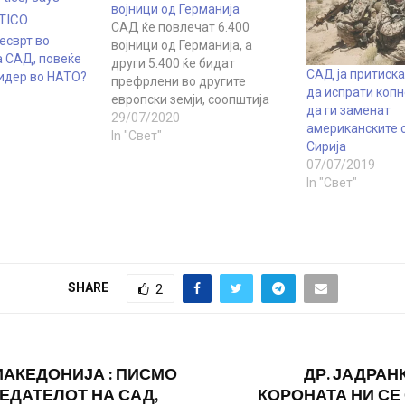
војници од Германија
САД ќе повлечат 6.400
есврт во
војници од Германија, а
а САД, повеќе
други 5.400 ќе бидат
САД ја притиска
лидер во НАТО?
префрлени во другите
да испрати копн
европски земји, соопштија
да ги заменат
денеска американските
29/07/2020
американските 
безбедносни претставници.
In "Свет"
Сирија
Официјални претставници
07/07/2019
на САД најавија дека
In "Свет"
повлекувањето, што е во
согласност со барањето на
американскиот претседател
Доналд Трамп, ќе започне за
неколку месеци, и дека
воздушните и копнените…
SHARE
2
АКЕДОНИЈА : ПИСМО
ДР. ЈАДРАН
ЕДАТЕЛОТ НА САД,
КОРОНАТА НИ СЕ