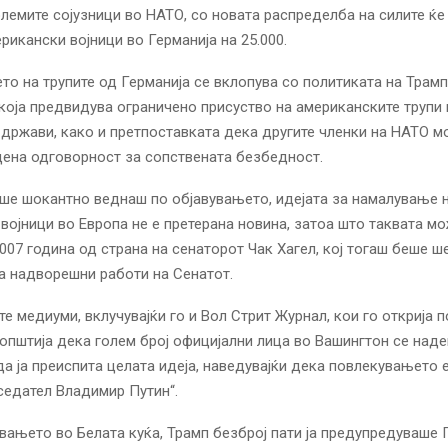
олемите сојузници во НАТО, со новата распределба на силите ќе
ерикански војници во Германија на 25.000.
о на трупите од Германија се вклопува со политиката на Трамп
 која предвидува ограничено присуство на американските трупи
држави, како и претпоставката дека другите членки на НАТО м
ена одговорност за сопствената безбедност.
ше шокантно веднаш по објавувањето, идејата за намалување н
војници во Европа не е претерана новина, затоа што таквата м
2007 година од страна на сенаторот Чак Хагел, кој тогаш беше ш
а надворешни работи на Сенатот.
е медиуми, вклучувајќи го и Вол Стрит Журнал, кои го открија
оопштија дека голем број официјални лица во Вашингтон се над
а ја преиспита целата идеја, наведувајќи дека повлекувањето 
седател Владимир Путин“.
вањето во Белата куќа, Трамп безброј пати ја предупредуваше 