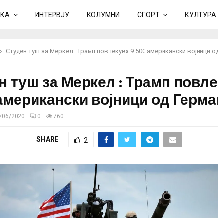
ИКА
ИНТЕРВЈУ
КОЛУМНИ
СПОРТ
КУЛТУРА
Студен туш за Меркел : Трамп повлекува 9.500 американски војници о
н туш за Меркел : Трамп повл
 американски војници од Герма
/06/2020
0
760
SHARE
2