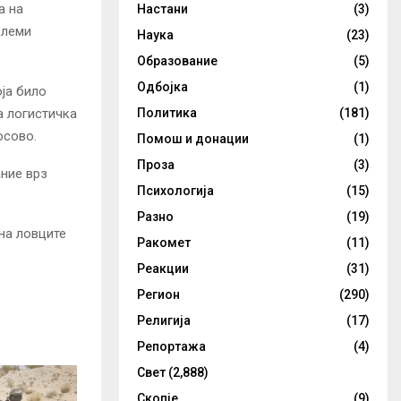
а на
Настани
(3)
олеми
Наука
(23)
Образование
(5)
Одбојка
(1)
ја било
а логистичка
Политика
(181)
осово.
Помош и донации
(1)
Проза
(3)
ание врз
Психологија
(15)
Разно
(19)
на ловците
Ракомет
(11)
Реакции
(31)
Регион
(290)
Религија
(17)
Репортажа
(4)
Свет
(2,888)
Скопје
(9)