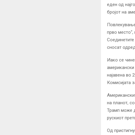
еден од најг
бројот на ам
Повлекувањет
прво место“,
Соединетите 
сносат одред
Иако се чине
американски 
најавена во 
Комисијата з
Американскит
на планот, с
Трамп може д
рускиот прет
Од пристигну