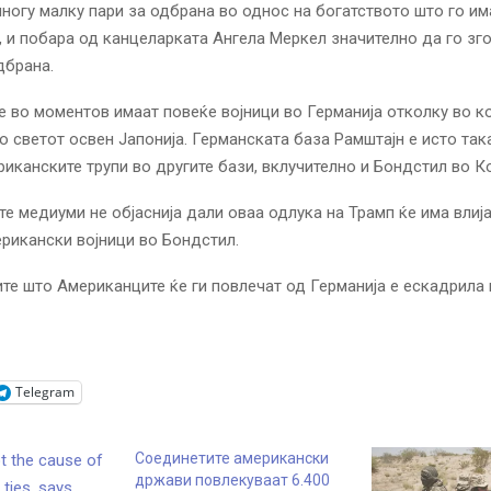
ногу малку пари за одбрана во однос на богатството што го им
 и побара од канцеларката Ангела Меркел значително да го зг
дбрана.
 во моментов имаат повеќе војници во Германија отколку во ко
во светот освен Јапонија. Германската база Рамштајн е исто так
риканските трупи во другите бази, вклучително и Бондстил во К
е медиуми не објаснија дали оваа одлука на Трамп ќе има влиј
ерикански војници во Бондстил.
те што Американците ќе ги повлечат од Германија е ескадрила 
Telegram
Соединетите американски
држави повлекуваат 6.400