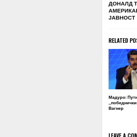
ДОНАЛД Т
АМЕРИКА
ЈАВНОСТ
RELATED PO
Мадуро: Пут
„победнички“
Вагнер
LEAVE A CO