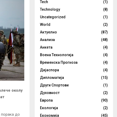
Tech
(1)
Technology
(8)
Uncategorized
(1)
World
(2)
Актуелно
(87)
Анализа
(48)
Анкета
(4)
Воена Технологија
(4)
Временска Прогноза
(4)
Дијаспора
(4)
Дипломатија
(15)
Други Спортови
(1)
влече околу
Духовност
(2)
аат
Европа
(90)
Екологија
(2)
а порака до
Економија
(45)