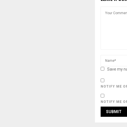
Save my na
NOTIFY ME O
NOTIFY ME O