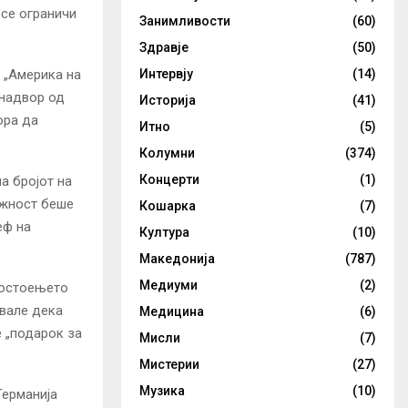
 се ограничи
Занимливости
(60)
Здравје
(50)
 „Америка на
Интервју
(14)
 надвор од
Историја
(41)
ора да
Итно
(5)
Колумни
(374)
Концерти
(1)
а бројот на
ожност беше
Кошарка
(7)
еф на
Култура
(10)
Македонија
(787)
Медиуми
(2)
 постоењето
евале дека
Медицина
(6)
е „подарок за
Мисли
(7)
Мистерии
(27)
Музика
(10)
Германија