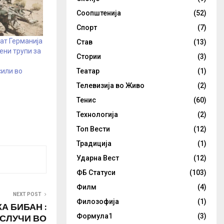
Соопштенија
(52)
Спорт
(7)
ат Германија
Став
(13)
ени трупи за
Стории
(3)
сили во
Театар
(1)
Телевизија во Живо
(2)
Тенис
(60)
Технологија
(2)
Топ Вести
(12)
Традиција
(1)
Ударна Вест
(12)
ФБ Статуси
(103)
Филм
(4)
NEXT POST
Филозофија
(1)
КА БИБАН :
 СЛУЧИ ВО
Формула1
(3)