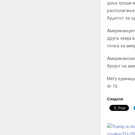
дека троши м
располагање,
буџетот за о
Американците
друга земја 
точка за аме
Американскит
бројот на ам
Меѓу единици
Ф-16.
Сподели