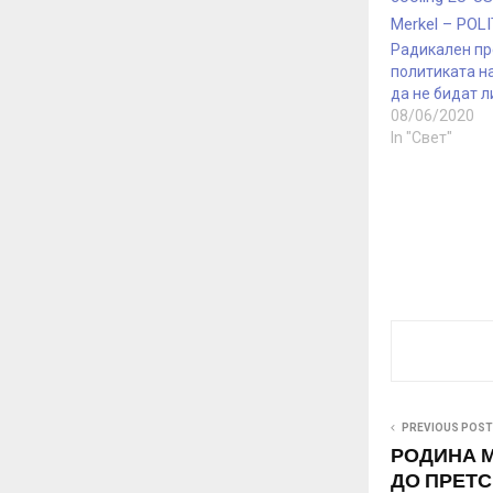
Радикален пр
политиката н
да не бидат 
08/06/2020
In "Свет"
PREVIOUS POST
РОДИНА М
ДО ПРЕТС