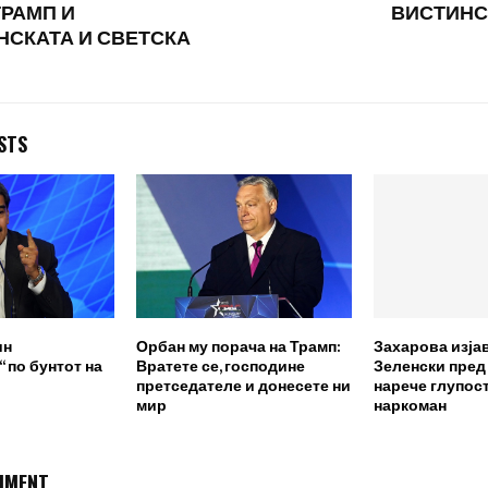
РАМП И
ВИСТИНС
НСКАТА И СВЕТСКА
STS
ин
Орбан му порача на Трамп:
Захарова изја
 по бунтот на
Вратете се, господине
Зеленски пред
претседателе и донесете ни
нарече глупост
мир
наркоман
MMENT