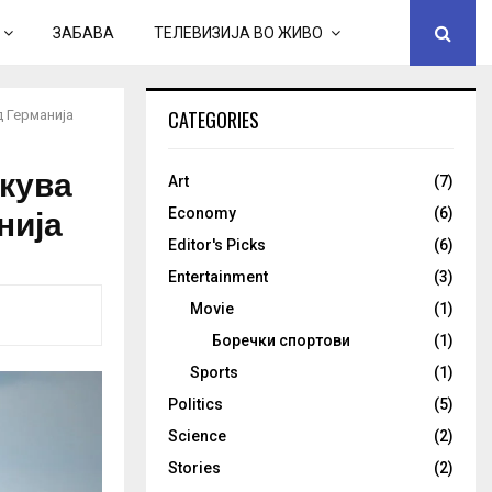
ЗАБАВА
ТЕЛЕВИЗИЈА ВО ЖИВО
CATEGORIES
д Германија
екува
Art
(7)
нија
Economy
(6)
Editor's Picks
(6)
Entertainment
(3)
Movie
(1)
Боречки спортови
(1)
Sports
(1)
Politics
(5)
Science
(2)
Stories
(2)