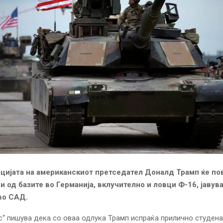
ијата на американскиот претседател Доналд Трамп ќе по
и од базите во Германија, вклучително и ловци Ф-16, јавув
во САД.
с“ пишува дека со оваа одлука Трамп испраќа прилично студен