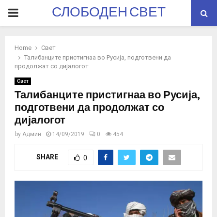
СЛОБОДЕН СВЕТ
PRIMARY
MENU
Home
Свет
Талибанците пристигнаа во Русија, подготвени да
продолжат со дијалогот
Свет
Талибанците пристигнаа во Русија,
подготвени да продолжат со
дијалогот
by
Админ
14/09/2019
0
454
SHARE
0