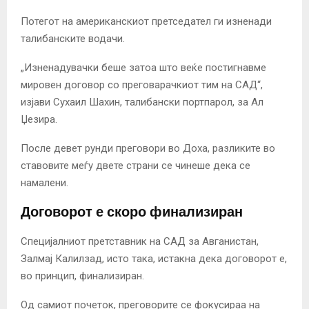
Потегот на американскиот претседател ги изненади
талибанските водачи.
„Изненадувачки беше затоа што веќе постигнавме
мировен договор со преговарачкиот тим на САД“,
изјави Сухаил Шахин, талибански портпарол, за Ал
Џезира.
После девет рунди преговори во Доха, разликите во
ставовите меѓу двете страни се чинеше дека се
намалени.
Договорот е скоро финализиран
Специјалниот претставник на САД за Авганистан,
Залмај Калилзад, исто така, истакна дека договорот е,
во принцип, финализиран.
Од самиот почеток, преговорите се фокусираа на