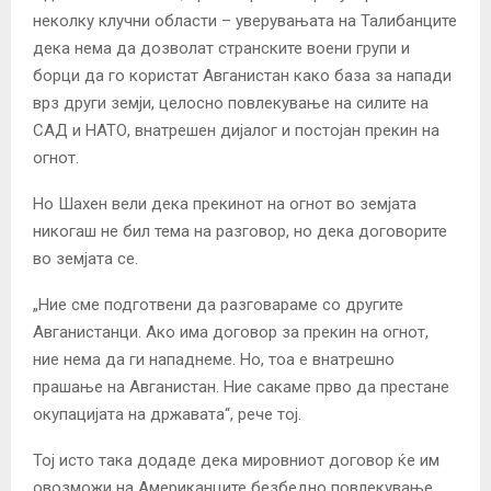
неколку клучни области – уверувањата на Талибанците
дека нема да дозволат странските воени групи и
борци да го користат Авганистан како база за напади
врз други земји, целосно повлекување на силите на
САД и НАТО, внатрешен дијалог и постојан прекин на
огнот.
Но Шахен вели дека прекинот на огнот во земјата
никогаш не бил тема на разговор, но дека договорите
во земјата се.
„Ние сме подготвени да разговараме со другите
Авганистанци. Ако има договор за прекин на огнот,
ние нема да ги нападнеме. Но, тоа е внатрешно
прашање на Авганистан. Ние сакаме прво да престане
окупацијата на државата“, рече тој.
Тој исто така додаде дека мировниот договор ќе им
овозможи на Американците безбедно повлекување.