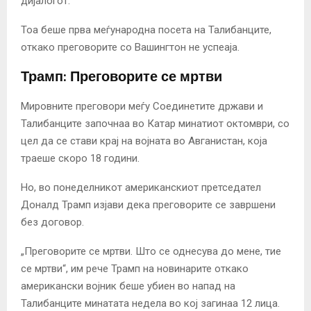
дијалогот.
Тоа беше прва меѓународна посета на Талибанците,
откако преговорите со Вашингтон не успеаја.
Трамп: Преговорите се мртви
Мировните преговори меѓу Соединетите држави и
Талибанците започнаа во Катар минатиот октомври, со
цел да се стави крај на војната во Авганистан, која
траеше скоро 18 години.
Но, во понеделникот американскиот претседател
Доналд Трамп изјави дека преговорите се завршени
без договор.
„Преговорите се мртви. Што се однесува до мене, тие
се мртви“, им рече Трамп на новинарите откако
американски војник беше убиен во напад на
Талибанците минатата недела во кој загинаа 12 лица.