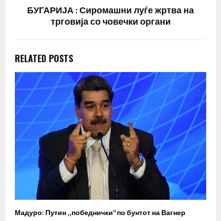
БУГАРИЈА : Сиромашни луѓе жртва на
трговија со човечки органи
RELATED POSTS
Мадуро: Путин „победнички“ по бунтот на Вагнер
О