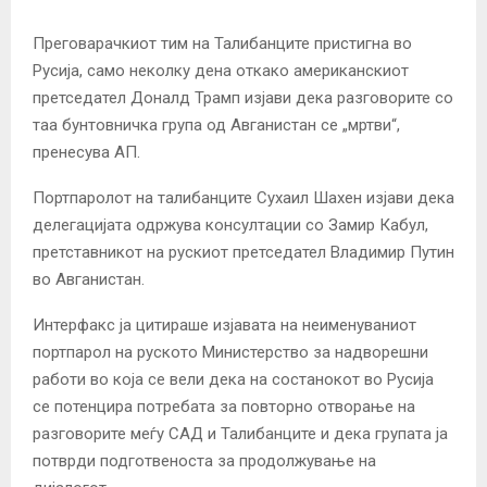
Преговарачкиот тим на Талибанците пристигна во
Русија, само неколку дена откако американскиот
претседател Доналд Трамп изјави дека разговорите со
таа бунтовничка група од
Авганистан се
„мртви“,
пренесува АП.
Портпаролот на талибанците Сухаил Шахен изјави дека
делегацијата одржува консултации со Замир Кабул,
претставникот на рускиот претседател Владимир Путин
во Авганистан.
Интерфакс ја цитираше изјавата на неименуваниот
портпарол на руското Министерство за надворешни
работи во која се вели дека на состанокот во Русија
се потенцира потребата за повторно отворање на
разговорите меѓу САД и Талибанците и дека групата ја
потврди подготвеноста за продолжување на