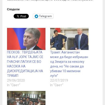
Сподели
Telegram
ПЕСКОВ : ТВРДЕЊАТА
Трамп: Авганистан
НА ЊУ ЈОРК ТАЈМС СЕ
може да биде избришан
ГНАСНИ ЛАГИ И СЕ ВО
од Земјата за неколку
НАСОКА НА
дена, но “Не сакам да
ДИСКРЕДИТАЦИЈА НА
убивам 10 милиони
ТРАМП
луѓе”
29/06/2020
22/07/2019
In "Свет"
In "Свет"