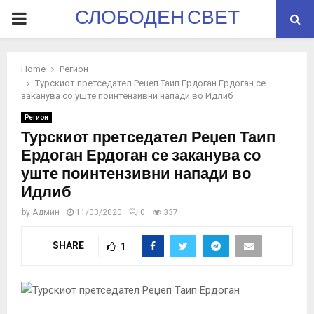
СЛОБОДЕН СВЕТ
PRIMARY
MENU
Home
Регион
Турскиот претседател Реџеп Таип Ердоган Ердоган се
заканува со уште поинтензивни напади во Идлиб
Регион
Турскиот претседател Реџеп Таип
Ердоган Ердоган се заканува со
уште поинтензивни напади во
Идлиб
by
Админ
11/03/2020
0
337
SHARE
1