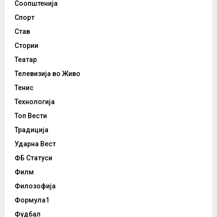
Соопштенија
Спорт
Став
Стории
Театар
Телевизија во Живо
Тенис
Технологија
Топ Вести
Традиција
Ударна Вест
ФБ Статуси
Филм
Филозофија
Формула1
Фудбал