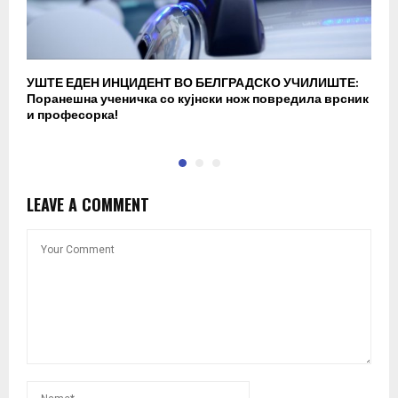
УШТЕ ЕДЕН ИНЦИДЕНТ ВО БЕЛГРАДСКО УЧИЛИШТЕ:
В
Поранешна ученичка со кујнски нож повредила врсник
с
и професорка!
п
LEAVE A COMMENT