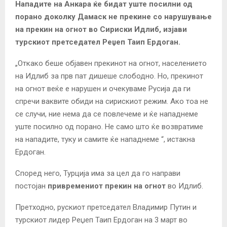
Нападите на Анкара ќе бидат уште посилни од
порано доколку Дамаск не прекине со нарушување
на прекин на огнот во Сириски Идлиб, изјави
турскиот претседател Реџеп Таип Ердоган.
„Откако беше објавен прекинот на огнот, населението
на Идлиб за прв пат дишеше слободно. Но, прекинот
на огнот веќе е нарушен и очекуваме Русија да ги
спречи ваквите обиди на сирискиот режим. Ако тоа не
се случи, ние нема да се повлечеме и ќе нападнеме
уште посилно од порано. Не само што ќе возвратиме
на нападите, туку и самите ќе нападнеме “, истакна
Ердоган.
Според него, Турција има за цел да го направи
постојан
привремениот прекин на огнот
во Идлиб.
Претходно, рускиот претседател Владимир Путин и
турскиот лидер Реџеп Таип Ердоган на 3 март во