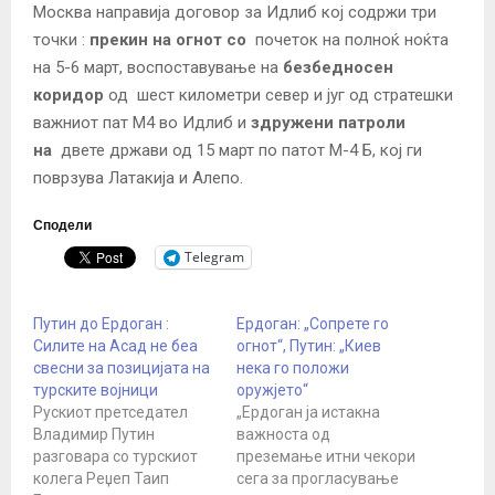
Москва направија договор за
Идлиб
кој содржи три
точки :
прекин на огнот со
почеток на полноќ ноќта
на 5-6 март, воспоставување на
безбедносен
коридор
од шест километри север и југ од стратешки
важниот пат М4 во Идлиб и
здружени патроли
на
двете држави од 15 март по патот М-4 Б, кој ги
поврзува Латакија и Алепо.
Сподели
Telegram
Путин до Ердоган :
Ердоган: „Сопрете го
Силите на Асад не беа
огнот“, Путин: „Киев
свесни за позицијата на
нека го положи
турските војници
оружјето“
Рускиот претседател
„Ердоган ја истакна
Владимир Путин
важноста од
разговара со турскиот
преземање итни чекори
колега Реџеп Таип
сега за прогласување