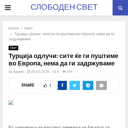
СЛОБОДЕН СВЕТ
PRIMARY
MENU
Home
Свет
Турција одлучи: сите ќе ги пуштиме во Европа, нема да ги
задржуваме
Свет
Турција одлучи: сите ќе ги пуштиме
во Европа, нема да ги задржуваме
by
Админ
28/02/2020
0
399
SHARE
1
Во очекување на масовно движење на бегалци од