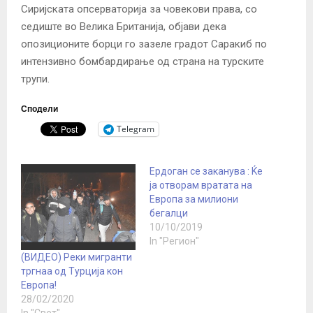
Сиријската опсерваторија за човекови права, со
седиште во Велика Британија, објави дека
опозиционите борци го зазеле градот Саракиб по
интензивно бомбардирање од страна на турските
трупи.
Сподели
Telegram
Ердоган се заканува : Ќе
ја отворам вратата на
Европа за милиони
бегалци
10/10/2019
In "Регион"
(ВИДЕО) Реки мигранти
тргнаа од Турција кон
Европа!
28/02/2020
In "Свет"