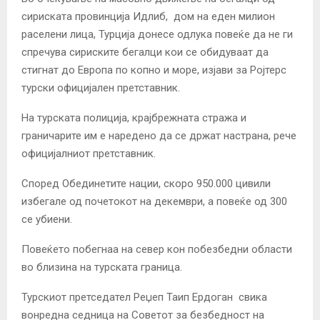
сириската провинција Идлиб, дом на еден милион
раселени лица, Турција донесе одлука повеќе да не ги
спречува сириските бегалци кои се обидуваат да
стигнат до Европа по копно и море, изјави за Ројтерс
турски официјален претставник.
На турската полиција, крајбрежната стража и
граничарите им е наредено да се држат настрана, рече
официјалниот претставник.
Според Обединетите нации, скоро 950.000 цивили
избегале од почетокот на декември, а повеќе од 300
се убиени.
Повеќето побегнаа на север кон побезбедни области
во близина на турската граница.
Турскиот претседател Реџеп Таип Ердоган свика
вонредна седница на Советот за безбедност на