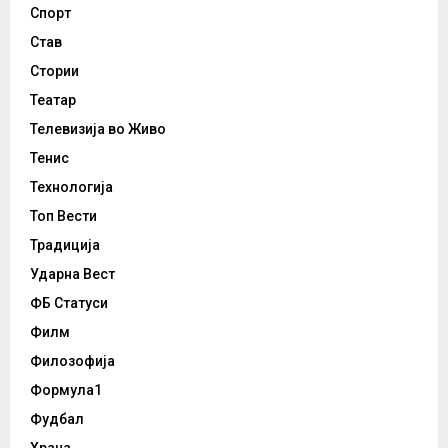
Спорт
Став
Стории
Театар
Телевизија во Живо
Тенис
Технологија
Топ Вести
Традиција
Ударна Вест
ФБ Статуси
Филм
Филозофија
Формула1
Фудбал
Храна