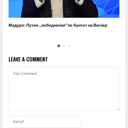
Мадуро: Путин „победнички“ по бунтот на Вагнер
О
п
LEAVE A COMMENT