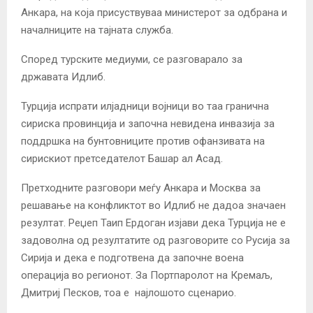
Анкара, на која присуствуваа министерот за одбрана и
началниците на тајната служба.
Според турските медиуми, се разговарало за
државата Идлиб.
Турција испрати илјадници војници во таа гранична
сириска провинција и започна невидена инвазија за
поддршка на бунтовниците против офанзивата на
сирискиот претседателот Башар ал Асад.
Претходните разговори меѓу Анкара и Москва за
решавање на конфликтот во Идлиб не дадоа значаен
резултат. Реџеп Таип Ердоган изјави дека Турција не е
задоволна од резултатите од разговорите со Русија за
Сирија и дека е подготвена да започне воена
операција во регионот. За Портпаролот на Кремаљ,
Дмитриј Песков, тоа е најлошото сценарио.