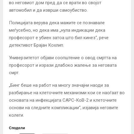
во неговиот дом пред да се врати во својот
автомобил и да изврши самоубиство.
Полицијата верува дека мажите се познавале
меѓусебно, но дека има „нула индикации дека
професорот е убиен затоа што бил кинез“, рече
детективот Брајан Кохлип.
Универзитетот објави соопштение о овод смртта на
професорот и изрази длабоко жалење за неговата
смрт.
„Бинг беше на работ на многу значајни наоди за
разбирање на клеточните механизми кои се наоѓаат во
основата на инфекцијата САРС-КоВ-2 и клеточните
основи на следните компликации“, изјавија неговите
колеги.
Сподели