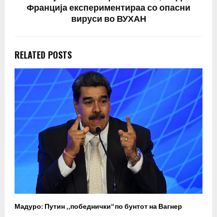
Франција експериментираа со опасни
вируси во ВУХАН
RELATED POSTS
Мадуро: Путин „победнички“ по бунтот на Вагнер
О
п