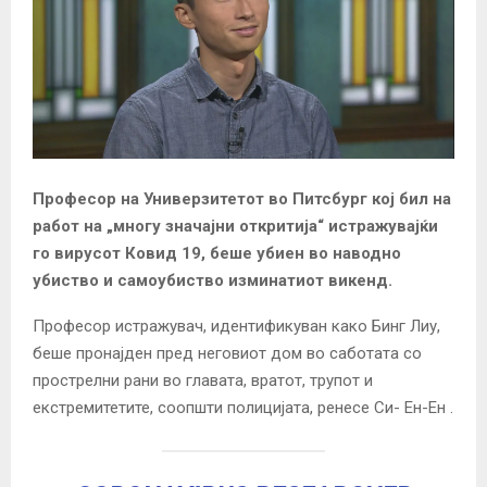
Професор на Универзитетот во
Питсбург
кој бил на
работ на „многу значајни откритија“ истражувајќи
го вирусот Ковид 19, беше убиен во наводно
убиство и самоубиство изминатиот викенд.
Професор истражувач, идентификуван како Бинг Лиу,
беше пронајден пред неговиот дом во саботата со
прострелни рани во главата, вратот, трупот и
екстремитетите, соопшти полицијата, ренесе Си-
Ен-Ен
.