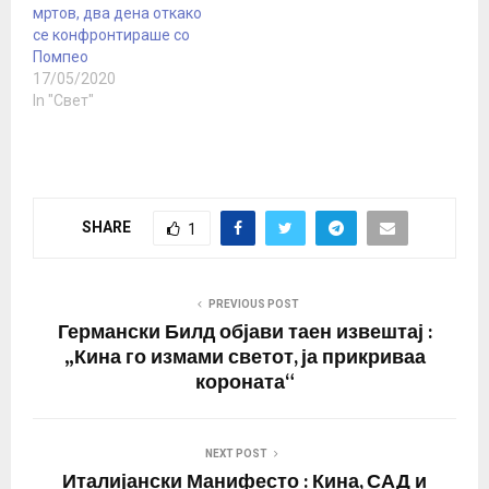
мртов, два дена откако
се конфронтираше со
Помпео
17/05/2020
In "Свет"
SHARE
1
PREVIOUS POST
Германски Билд објави таен извештај :
„Кина го измами светот, ја прикриваа
короната“
NEXT POST
Италијански Манифесто : Кина, САД и