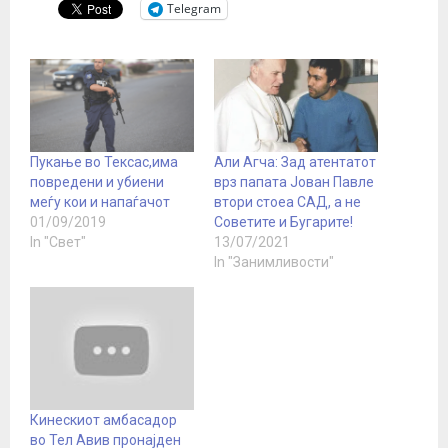
Telegram
Пукање во Тексас,има
Али Агча: Зад атентатот
повредени и убиени
врз папата Јован Павле
меѓу кои и напаѓачот
втори стоеа САД, а не
01/09/2019
Советите и Бугарите!
In "Свет"
13/07/2021
In "Занимливости"
Кинескиот амбасадор
во Тел Авив пронајден