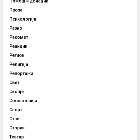
Помош и донации
Проза
Психологија
Разно
Ракомет
Реакции
Регион
Религија
Репортажа
Свет
Скопје
Соопштенија
Спорт
Став
Стории
Театар