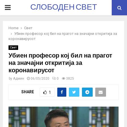
СЛОБОДЕН СВЕТ
PRIMARY
MENU
Home
Свет
Убиен професор кој бил на прагот на значајни откритија за
коронавирусот
Свет
Убиен професор кој бил на прагот
на значајни откритија за
коронавирусот
by
Админ
06/05/2020
0
3825
SHARE
1