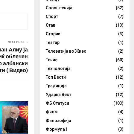
 руски
Соопштенија
(52)
 Шчербак и
ворник, кои
Спорт
(7)
петкратното
Став
(13)
Стории
(3)
Театар
(1)
NEXT POST
ан Алиу ја
Телевизија во Живо
(2)
иќ облечен
Тенис
(60)
о албански
и ( Видео)
Технологија
(2)
Топ Вести
(12)
Традиција
(1)
Ударна Вест
(12)
ФБ Статуси
(103)
Филм
(4)
Филозофија
(1)
Формула1
(3)