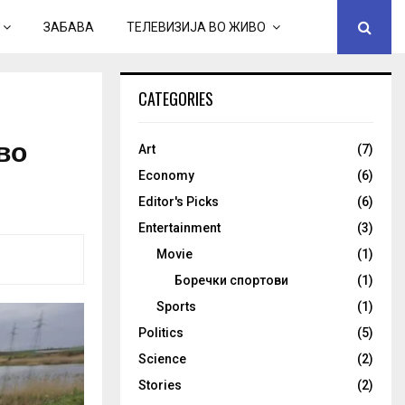
ЗАБАВА
ТЕЛЕВИЗИЈА ВО ЖИВО
CATEGORIES
во
Art
(7)
Economy
(6)
Editor's Picks
(6)
Entertainment
(3)
Movie
(1)
Боречки спортови
(1)
Sports
(1)
Politics
(5)
Science
(2)
Stories
(2)