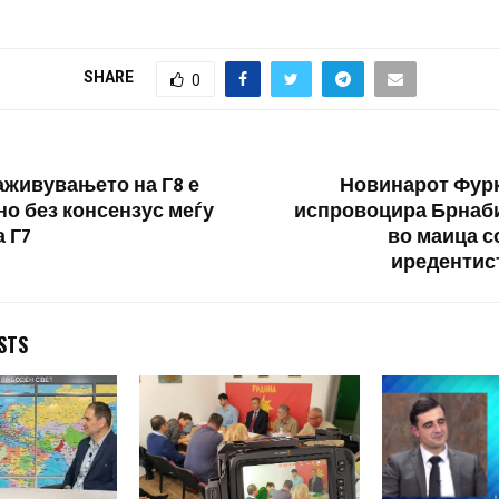
ешното
„Монструм“ изјави дека од
неодамнешниот
учајот
„бомбите“ не добил целосна
амбасадор Олег
и предаде
слика за убиствата, па затоа
неименуван сого
SHARE
0
 добиени од
не објавил сѐ…
разговараат за 
от, а се во
убиство.…
ефонски
Заживувањето на Г8 е
Новинарот Фурк
о без консензус меѓу
испровоцира Брнаб
а Г7
во маица с
иредентист
STS