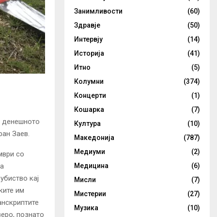
Занимливости
(60)
Здравје
(50)
Интервју
(14)
Историја
(41)
Итно
(5)
Колумни
(374)
Концерти
(1)
Кошарка
(7)
а денешното
Култура
(10)
ран Заев.
Македонија
(787)
Медиуми
(2)
мври со
 а
Медицина
(6)
убиство кај
Мисли
(7)
ките им
Мистерии
(27)
анскриптите
Музика
(10)
зеро, познато