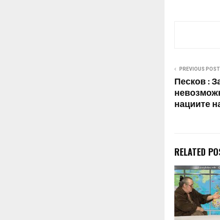
Фетаи на ден
рочиште за сл
„Монструм“ г
материјалите
Халачи на Суд
врска со тел
разговори…
PREVIOUS POST
Песков : 
невозможн
нациите н
RELATED PO