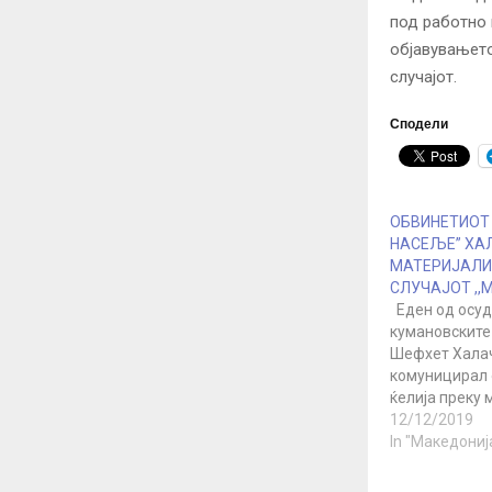
под работно 
објавувањето
случајот.
Сподели
ОБВИНЕТИОТ
НАСЕЉЕ” ХАЛ
МАТЕРИЈАЛИ 
СЛУЧАЈОТ ,,
Еден од осуд
кумановските
Шефхет Хала
комуницирал 
ќелија преку
телефон со п
12/12/2019
специјална о
In "Македониј
Фатиме Фетаи 
оваа година.