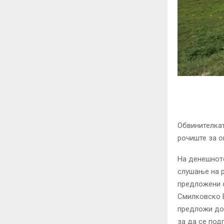
Обвинителкат
рочиште за о
На денешнот
слушање на р
предложени о
Смилковско Е
предложи док
за да се под