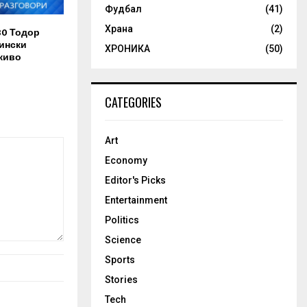
Фудбал
(41)
Храна
(2)
30 Тодор
ински
ХРОНИКА
(50)
живо
CATEGORIES
Art
Economy
Editor's Picks
Entertainment
Politics
Science
Sports
Stories
Tech