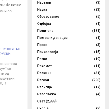
Настани
(3)
ица ќе почне
Наука
(23)
зани со
Образование
(5)
Одбојка
(1)
Политика
(181)
Помош и донации
(1)
Проза
(3)
ИСЛУШКУВАН
Психологија
(15)
РУСКИ
Разно
(19)
очиште за
Ракомет
(11)
рум“ се
Реакции
(31)
пти од
лушувани
Регион
(290)
К, а
Религија
(17)
ткратното
лучи кај
Репортажа
(4)
о во 2012
Свет
(2,888)
 и
разговор на
Скопје
(9)