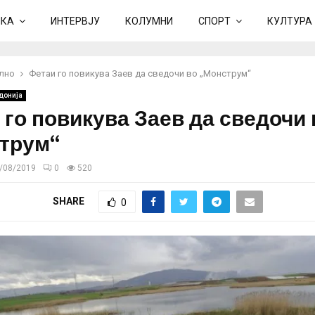
ИКА
ИНТЕРВЈУ
КОЛУМНИ
СПОРТ
КУЛТУРА
лно
Фетаи го повикува Заев да сведочи во „Монструм“
донија
 го повикува Заев да сведочи 
трум“
/08/2019
0
520
SHARE
0