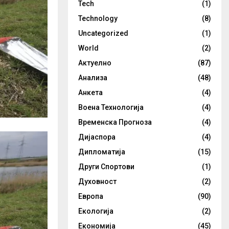
Tech
(1)
Technology
(8)
Uncategorized
(1)
World
(2)
Актуелно
(87)
Анализа
(48)
Анкета
(4)
Воена Технологија
(4)
Временска Прогноза
(4)
Дијаспора
(4)
Дипломатија
(15)
Други Спортови
(1)
Духовност
(2)
Европа
(90)
Екологија
(2)
Економија
(45)