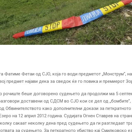
а Фатиме Фетаи од СЈО, која го води предметот „Монструм“, н
вој предмет најави дека за сведок ќе го повика и премиерот Зо
о рочиште беше договорено судењето да продолжи ма 5 септе
азговори доставени од СДСМ во СЈО кои се дел од „бомбите”,
д Обвинителството како дополнителни докази за петкратното 
зеро на 12 април 2012 година. Судијата Огнен Ставрев на стран
олку сакаат неколку дена пред судењето да ги разгледаат тр
готвата за судењето. За петкратното убиство кај Смилковско е