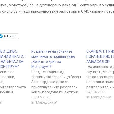
име „Монструм“, беше договорено дека од 5 септември во судн
 околу 38 илјади прислушкувани разговори и СМС-пораки повр
Telegram
 ВО „ДИВО
Родителите на убиените
СКАНДАЛ : ПР
АЧИ И ПРАТИЛ
момчиња го прашаа Заев:
ПОРАНЕШНИОТ 
НА ФЕТАИ ЗА
„Кој и што крие за
АМБАСАДОР!
МОНСТРУМ”
Монструм“?
На денешното р
ените во
Пред пет години од
случајот „Монст
 настани,
опозициска говорница Зоран
читаа транскри
чи,
Заев тврдеше дека со
нелегално прис
од затворската
прислушуваните разговори
разговори во УБ
 мобилен
кои ги поседува ќе ја открие
поврзани со пе
04/10/2019
оранешната
и „вистината“ за петкратното
03/02/2020
убиство што се с
In "Македонија"
бвинителка
а"
убиство кај Смилковското
In "Македонија"
Смиковско Езер
на 19 јуни
езеро. Денеска, во својство
година. Се читаа
 Обвинителката
на сведок за случајот
транскрипти од 