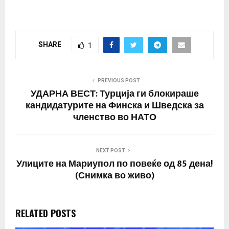
Едуард Басурин,
пренесува РИА Новости
. „Ситуацијата во
Мариупол е многу
SHARE
1
сложена. -
Предградијата на
Мариупол се целосно
под наша контрола,
PREVIOUS POST
борбите се уште траат
УДАРНА ВЕСТ: Турција ги блокираше
во централниот дел,
кандидатурите на Финска и Шведска за
рече тој. Басурин
членство во НАТО
додаде дека нивните
сили…
NEXT POST
Улиците на Мариупол по повеќе од 85 дена!
(Снимка во живо)
RELATED POSTS