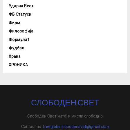
Ударна Вест
ФБ Статуси
Филм
Филозофија
Формула1
Фудбал
Храна
ХРОНИКА
СЛОБОДЕН СВЕТ
Слободен Свет читај и мисли слободно
Contact us:
freeglobe.slobodensvet@gmail.com