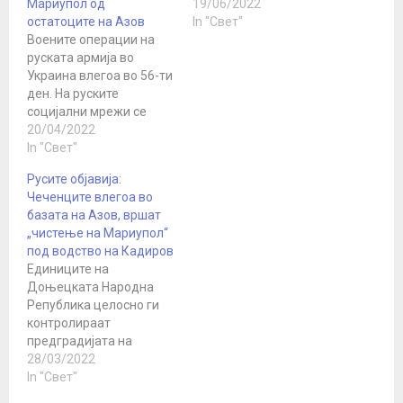
Мариупол од
19/06/2022
остатоците на Азов
In "Свет"
Воените операции на
руската армија во
Украина влегоа во 56-ти
ден. На руските
социјални мрежи се
појавија снимки од
20/04/2022
„дејствувањето“ на
In "Свет"
Чеченците и единиците
Русите објавија:
на ДНР со помош на
Чеченците влегоа во
руските војници кои
базата на Азов, вршат
дојдоа од Киев.
„чистење на Мариупол“
„Елементи од групата V.
под водство на Кадиров
Истите момци кои
Единиците на
дејствуваа во близина
Доњецката Народна
на Киев и на северот
Република целосно ги
на…
контролираат
предградијата на
Мариупол, изјави
28/03/2022
претставникот на
In "Свет"
Народната милиција