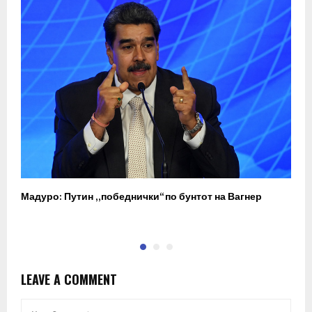
Мадуро: Путин „победнички“ по бунтот на Вагнер
О
п
LEAVE A COMMENT