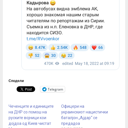
Сподели
Telegram
Чеченците и единиците
Офицери на
на ДНР со помош на
украинскиот нацистички
руските војници кои
баталјон „Ајдар“ се
дојдоа од Киев чистат
предадоа