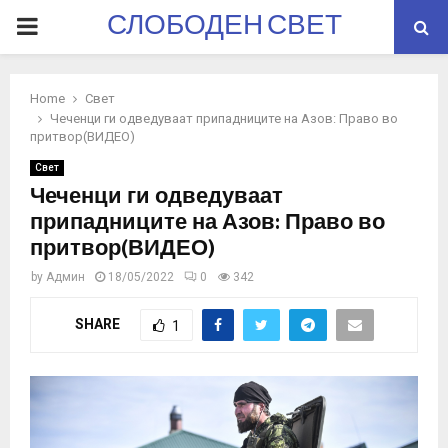
СЛОБОДЕН СВЕТ
PRIMARY
MENU
Home
Свет
Чеченци ги одведуваат припадниците на Азов: Право во
притвор(ВИДЕО)
Свет
Чеченци ги одведуваат
припадниците на Азов: Право во
притвор(ВИДЕО)
by
Админ
18/05/2022
0
342
SHARE
1