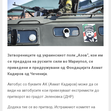
Затворениците од украинскиот полк „Азов“, кои им
се предадоа на руските сили во Мариупол, се
приведени и придружувани од Фондацијата Ахмат
Кадиров од Чеченија.
Автобус со буквите АК (Ахмат Кадиров) може да се
види на автобусите кои превезуваат екстремисти до
притворот во градот Јеленовка (ДНР).
Додека тие се во притвор, Истражниот комитет на