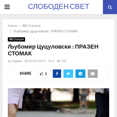
СЛОБОДЕН СВЕТ
PRIMARY
MENU
Home
ФБ Статуси
Љубомир Цуцуловски : ПРАЗЕН СТОМАК
ФБ Статуси
Љубомир Цуцуловски : ПРАЗЕН
СТОМАК
by
Админ
30/09/2019
0
742
SHARE
0