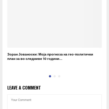
Зоран Јованоски: Моја прогноза на гео-политички
П
план за во следниве 10 години…
р
LEAVE A COMMENT