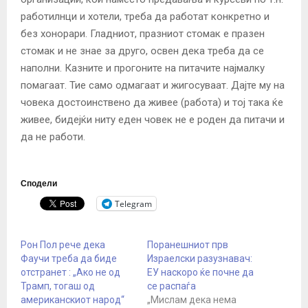
работилнци и хотели, треба да работат конкретно и
без хонорари. Гладниот, празниот стомак е празен
стомак и не знае за друго, освен дека треба да се
наполни. Казните и прогоните на питачите најмалку
помагаат. Тие само одмагаат и жигосуваат. Дајте му на
човека достоинствено да живее (работа) и тој така ќе
живее, бидејќи ниту еден човек не е роден да питачи и
да не работи.
Сподели
Telegram
Рон Пол рече дека
Поранешниот прв
Фаучи треба да биде
Израелски разузнавач:
отстранет : „Ако не од
ЕУ наскоро ќе почне да
Трамп, тогаш од
се распаѓа
американскиот народ“
„Мислам дека нема