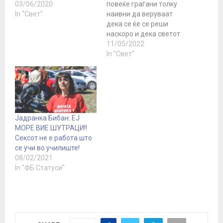
03/06/2020
повеќе граѓани толку
In "Свет"
наивни да веруваат
дека се ќе се реши
наскоро и дека светот
ќе биде ист како порано.
11/05/2022
Пишува: Јаков Кедми,
In "Свет"
поранешен шеф на
израелската
разузнавачка служба
Натив Не, нема да биде
така. Светот сè повеќе
влегува во фаза на
Јадранка Бибан: ЕЈ
„турбуленции“ или, дури
МОРЕ ВИЕ ШУТРАЦИ!!
би рекол, „машини…
Сексот не е работа што
се учи во училиште!
08/02/2021
In "ФБ Статуси"