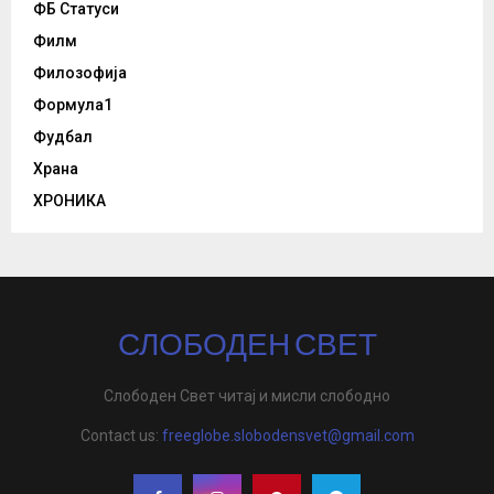
ФБ Статуси
Филм
Филозофија
Формула1
Фудбал
Храна
ХРОНИКА
СЛОБОДЕН СВЕТ
Слободен Свет читај и мисли слободно
Contact us:
freeglobe.slobodensvet@gmail.com