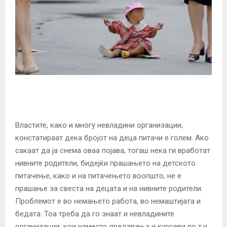
Властите, како и многу невладини организации,
констатираат дека бројот на деца питачи е голем. Ако
сакаат да ја снема оваа појава, тогаш нека ги вработат
нивните родители, бидејќи прашањето на детското
питачење, како и на питачењето воопшто, не е
прашање за свеста на децата и на нивните родители.
Проблемот е во немањето работа, во немаштијата и
бедата. Тоа треба да го знаат и невладините
организации, кои наместо предавања и курсеви по т.н.