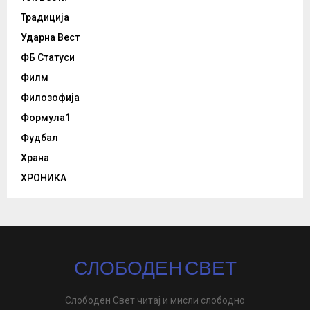
Традиција
Ударна Вест
ФБ Статуси
Филм
Филозофија
Формула1
Фудбал
Храна
ХРОНИКА
СЛОБОДЕН СВЕТ
Слободен Свет читај и мисли слободно