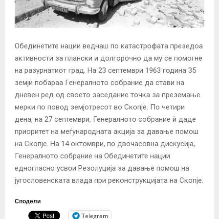
Обединетите нации веднаш по катастрофата презедоа
активности за плански и долгорочно да му се помогне
на разурнатиот град. На 23 септември 1963 година 35
земји побараа Генералното собрание да стави на
дневен ред од своето заседание точка за преземање
мерки по повод земјотресот во Скопје. По четири
дена, на 27 септември, Генералното собрание ѝ даде
приоритет на меѓународната акција за давање помош
на Скопје. На 14 октомври, по двочасовна дискусија,
Генералното собрание на Обединетите нации
едногласно усвои Резолуција за давање помош на
југословенската влада при реконструкцијата на Скопје.
Сподели
Telegram