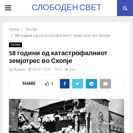
СЛОБОДЕН СВЕТ
PRIMARY
MENU
Home
Скопје
58 години од катастрофалниот земјотрес во Скопје
Скопје
58 години од катастрофалниот
земјотрес во Скопје
by
Админ
26/07/2021
0
256
SHARE
1