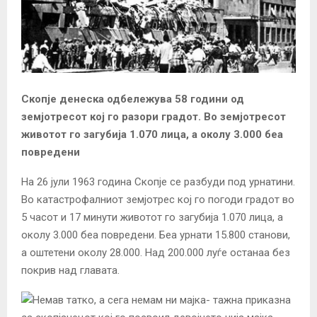
Скопје денеска одбележува 58 години од
земјотресот кој го разори градот. Во земјотресот
животот го загубија 1.070 лица, а околу 3.000 беа
повредени
На 26 јули 1963 година Скопје се разбуди под урнатини.
Во катастрофалниот земјотрес кој го погоди градот во
5 часот и 17 минути животот го загубија 1.070 лица, а
околу 3.000 беа повредени. Беа урнати 15.800 станови,
а оштетени околу 28.000. Над 200.000 луѓе останаа без
покрив над главата.