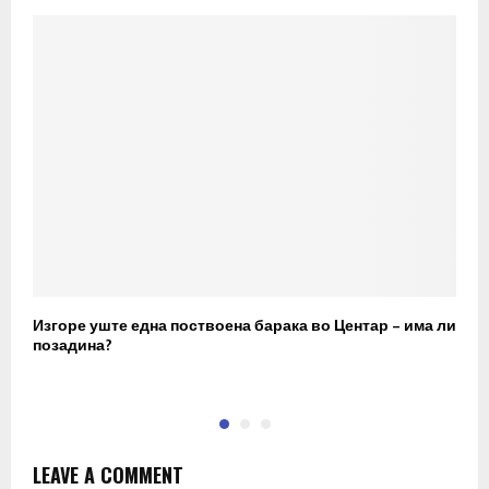
Изгоре уште една поствоена барака во Центар – има ли
Г
позадина?
т
LEAVE A COMMENT