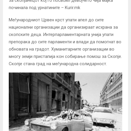
Меѓународниот Црвен крст упати апел до сите
национални организации да организираат исхрана за
скопските деца. Интерпарламентарната унија упати
препорака до сите парламенти и влади да помогнат во
обновата на градот. Хуманитарните организации во
многу земји пристапија кон собирање помош за Скопје.
Скопје стана град на меѓународна солидарност.