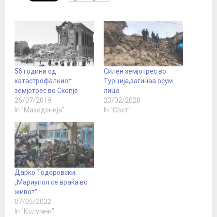
56 години од
Силен земјотрес во
катастрофалниот
Турција,загинаа осум
земјотрес во Скопје
лица
26/07/2019
23/02/2020
In "Македонија"
In "Свет"
Дарко Тодоровски:
„Мариупол се враќа во
живот“
07/05/2022
In "Колумни"