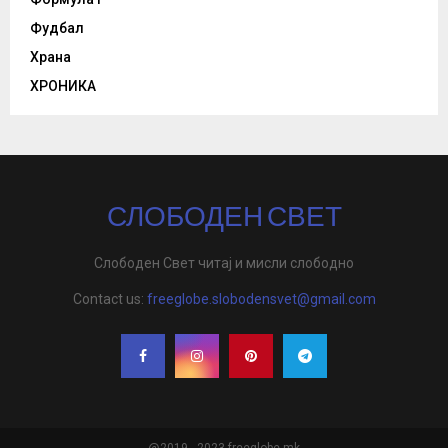
Фудбал
Храна
ХРОНИКА
СЛОБОДЕН СВЕТ
Слободен Свет читај и мисли слободно
Contact us:
freeglobe.slobodensvet@gmail.com
@2019 - 2023 freeglobe,mk