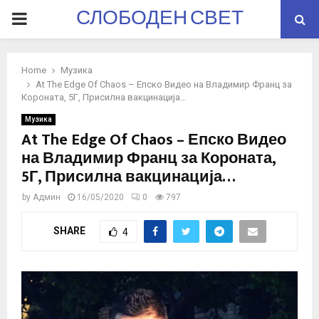
СЛОБОДЕН СВЕТ
PRIMARY
MENU
Home
Музика
At The Edge Of Chaos – Епско Видео на Владимир Франц за
Короната, 5Г, Присилна вакцинација…
Музика
At The Edge Of Chaos – Епско Видео
на Владимир Франц за Короната,
5Г, Присилна вакцинација…
by
Админ
16/05/2020
0
797
SHARE
4