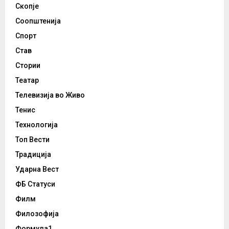
Скопје
Соопштенија
Спорт
Став
Стории
Театар
Телевизија во Живо
Тенис
Технологија
Топ Вести
Традиција
Ударна Вест
ФБ Статуси
Филм
Филозофија
Формула1