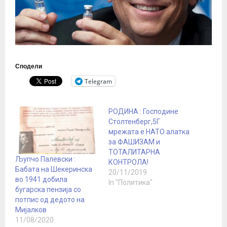
Сподели
Telegram
РОДИНА : Господине
Столтенберг,5Г
мрежата е НАТО алатка
за ФАШИЗАМ и
ТОТАЛИТАРНА
Љупчо Палевски :
КОНТРОЛА!
Бабата на Шекеринска
20/11/2019
во 1941 добила
In "Политика"
бугарска пензија со
потпис од дедото на
Мијалков
11/08/2020