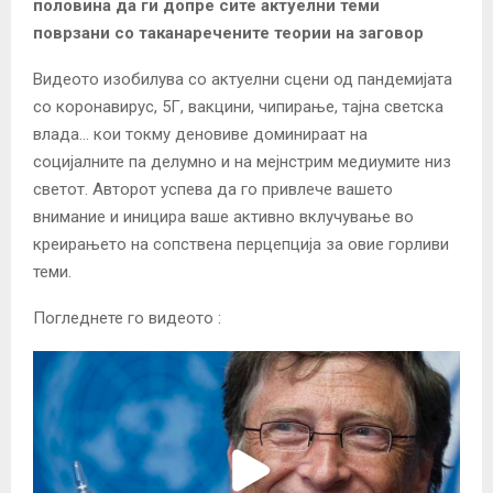
половина да ги допре сите актуелни теми
поврзани со таканаречените теории на заговор
Видеото изобилува со актуелни сцени од пандемијата
со коронавирус, 5Г, вакцини, чипирање, тајна светска
влада… кои токму деновиве доминираат на
социјалните па делумно и на мејнстрим медиумите низ
светот. Авторот успева да го привлече вашето
внимание и иницира ваше активно вклучување во
креирањето на сопствена перцепција за овие горливи
теми.
Погледнете го видеото :