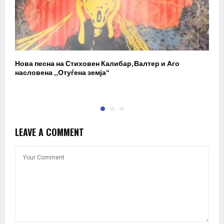
Нова песна на Стиховен Калибар, Валтер и Аго
„
насловена „Отуѓена земја“
D
LEAVE A COMMENT