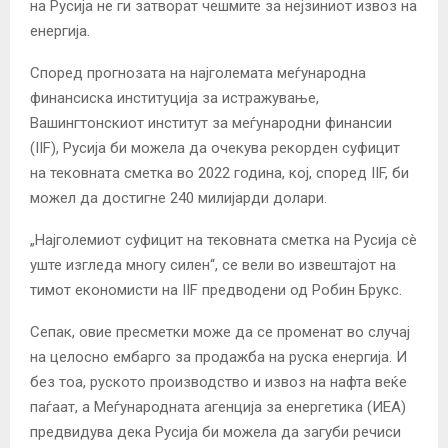
на Русија не ги затворат чешмите за нејзиниот извоз на
енергија.
Според прогнозата на најголемата меѓународна
финансиска институција за истражување,
Вашингтонскиот институт за меѓународни финансии
(IIF), Русија би можела да очекува рекорден суфицит
на тековната сметка во 2022 година, кој, според IIF, би
можел да достигне 240 милијарди долари.
„Најголемиот суфицит на тековната сметка на Русија сè
уште изгледа многу силен“, се вели во извештајот на
тимот економисти на IIF предводени од Робин Брукс.
Сепак, овие пресметки може да се променат во случај
на целосно ембарго за продажба на руска енергија. И
без тоа, руското производство и извоз на нафта веќе
паѓаат, а Меѓународната агенција за енергетика (ИЕА)
предвидува дека Русија би можела да загуби речиси