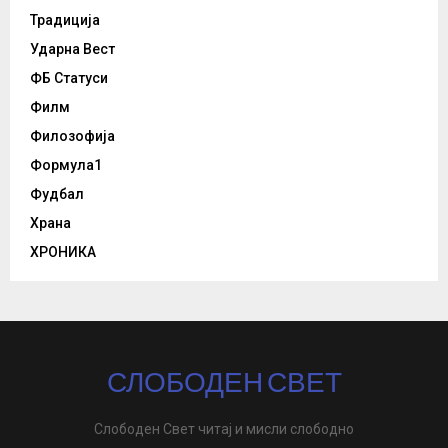
Традиција
Ударна Вест
ФБ Статуси
Филм
Филозофија
Формула1
Фудбал
Храна
ХРОНИКА
СЛОБОДЕН СВЕТ
Слободен Свет читај и мисли слободно