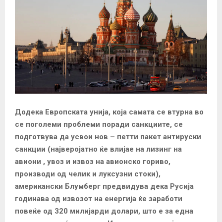
Додека Европската унија, која сaмата се втурна во
се поголеми проблеми поради санкциите, се
подготвува да усвои нов – петти пакет антируски
санкции (најверојатно ќе влијае на лизинг на
авиони , увоз и извоз на авионско гориво,
производи од челик и луксузни стоки),
американски Блумберг предвидува дека Русија
годинава од извозот на енергија ќе заработи
повеќе од 320 милијарди долари, што е за една