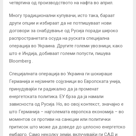
четвртина од производството на нафта во април.
Многу традиционални купувачи, исто така, бараат
други опции и избираат да не потпишуваат нови
договори за снабдување од Русија поради широко
распространетата осуда на руската специјална
операција во Украина. Другите големи увозници, како
што е Индија, добиваат големи попусти, пишува
Bloomberg .
Специјалната операција во Украина ги шокираше
Германија и нејзините сојузници во Европската унија,
принудувајќи ги радикално да ја променат
енергетската политика. ЕУ брза да ја намали
зависноста од Русија. Но, во овој контекст, значајно е
што Германија – најголемата европска економија – во
моментов се противи на санкции или политички
притисок што може да доведе до целосно енергетско
ембарго. Само неколку земји, вклучувајќи ги САД и