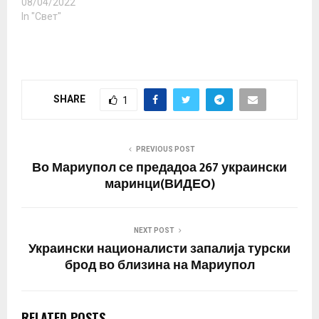
се справува со
08/04/2022
западните санкции,
In "Свет"
постојат знаци дека
финансискиот сектор на
земјата се опоравува од
првичниот шок од
воведувањето санкции
SHARE
1
кон Москва, пишува
лондонски Фајненшл
Тајмс. Британскиот
весник наведува дека
PREVIOUS POST
економистите на
Во Мариупол се предадоа 267 украински
Институтот за
маринци(ВИДЕО)
меѓународни финансии
(IIF),…
NEXT POST
Украински националисти запалија турски
брод во близина на Мариупол
RELATED POSTS