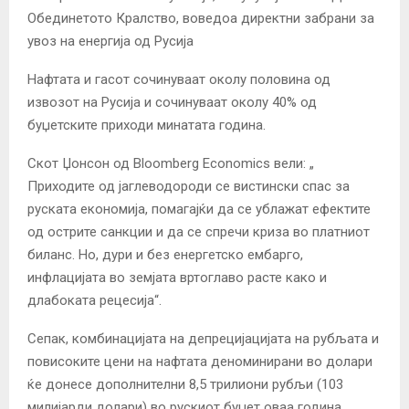
Обединетото Кралство, воведоа директни забрани за
увоз на енергија од Русија
Нафтата и гасот сочинуваат околу половина од
извозот на Русија и сочинуваат околу 40% од
буџетските приходи минатата година.
Скот Џонсон од Bloomberg Economics вели: „
Приходите од јаглеводороди се вистински спас за
руската економија, помагајќи да се ублажат ефектите
од острите санкции и да се спречи криза во платниот
биланс. Но, дури и без енергетско ембарго,
инфлацијата во земјата вртоглаво расте како и
длабоката рецесија“.
Сепак, комбинацијата на депрецијацијата на рубљата и
повисоките цени на нафтата деноминирани во долари
ќе донесе дополнителни 8,5 трилиони рубљи (103
милијарди долари) во рускиот буџет оваа година,