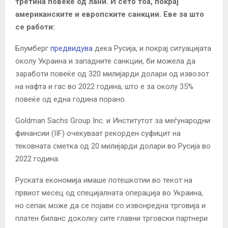
третина повеќе од лани. И сето тоа, покрај
американските и европските санкции. Еве за што
се работи:
Блумберг
предвидува
дека Русија, и покрај ситуацијата
околу Украина и западните санкции, би можела да
заработи повеќе од 320 милијарди долари од извозот
на нафта и гас во 2022 година, што е за околу 35%
повеќе од една година порано.
Goldman Sachs Group Inc. и Институтот за меѓународни
финансии (IIF) очекуваат рекорден суфицит на
тековната сметка од 20 милијарди долари во Русија во
2022 година.
Руската економија имаше потешкотии во текот на
првиот месец од специјалната операција во Украина,
но сепак може да се појави со извонредна трговија и
платен биланс доколку сите главни трговски партнери