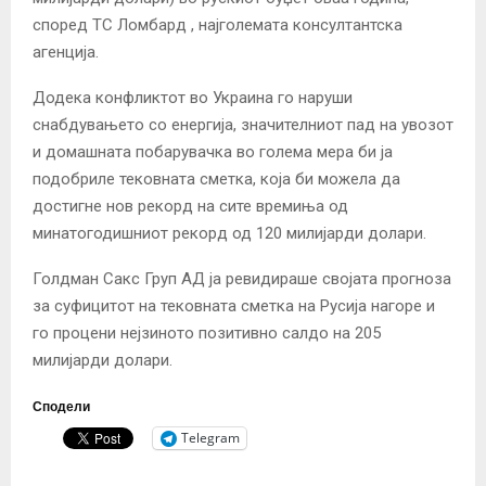
според ТС Ломбард , најголемата консултантска
агенција.
Додека конфликтот во Украина го наруши
снабдувањето со енергија, значителниот пад на увозот
и домашната побарувачка во голема мера би ја
подобриле тековната сметка, која би можела да
достигне нов рекорд на сите времиња од
минатогодишниот рекорд од 120 милијарди долари.
Голдман Сакс Груп АД ја ревидираше својата прогноза
за суфицитот на тековната сметка на Русија нагоре и
го процени нејзиното позитивно салдо на 205
милијарди долари.
Сподели
Telegram