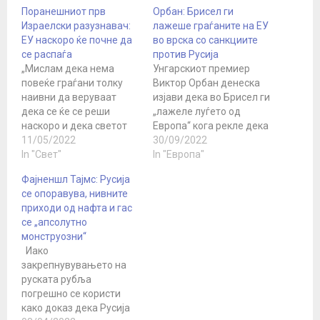
Поранешниот прв
Орбан: Брисел ги
Израелски разузнавач:
лажеше граѓаните на ЕУ
ЕУ наскоро ќе почне да
во врска со санкциите
се распаѓа
против Русија
„Мислам дека нема
Унгарскиот премиер
повеќе граѓани толку
Виктор Орбан денеска
наивни да веруваат
изјави дека во Брисел ги
дека се ќе се реши
„лажеле луѓето од
наскоро и дека светот
Европа“ кога рекле дека
ќе биде ист како порано.
11/05/2022
санкциите против
30/09/2022
Пишува: Јаков Кедми,
In "Свет"
Москва нема да се
In "Европа"
поранешен шеф на
прошират на
Фајненшл Тајмс: Русија
израелската
енергетскиот сектор и
се опоравува, нивните
разузнавачка служба
дека тие ќе доведат до
приходи од нафта и гас
Натив Не, нема да биде
брз крај на војната во
се „апсолутно
така. Светот сè повеќе
Украина. јавува МТИ.
монструозни“
влегува во фаза на
Големите акционери на
Иако
„турбуленции“ или, дури
енергетските компании,
закрепнувувањето на
би рекол, „машини…
почнувајќи од
руската рубља
финансиерот Џорџ…
погрешно се користи
како доказ дека Русија