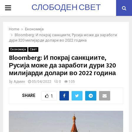
СЛОБОДЕН СВЕТ
PRIMARY
MENU
Home
Економија
Bloomberg: И покрај санкциите, Русија може да заработи
дури 320 милијарди долари во 2022 година
Економија
Свет
Bloomberg: И покрај санкциите,
Русија може да заработи дури 320
милијарди долари во 2022 година
by
Админ
05/04/2022
0
105
SHARE
1