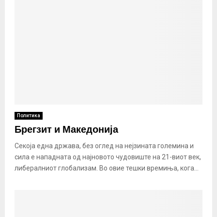
Политика
Брегзит и Македонија
Секоја една држава, без оглед на нејзината големина и
сила е нападната од најновото чудовиште на 21-виот век,
либералниот глобализам. Во овие тешки времиња, кога...