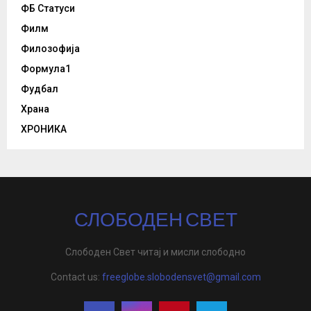
ФБ Статуси
Филм
Филозофија
Формула1
Фудбал
Храна
ХРОНИКА
СЛОБОДЕН СВЕТ
Слободен Свет читај и мисли слободно
Contact us:
freeglobe.slobodensvet@gmail.com