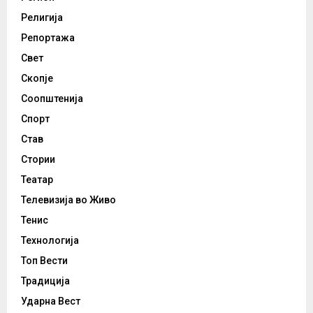
Религија
Репортажа
Свет
Скопје
Соопштенија
Спорт
Став
Стории
Театар
Телевизија во Живо
Тенис
Технологија
Топ Вести
Традиција
Ударна Вест