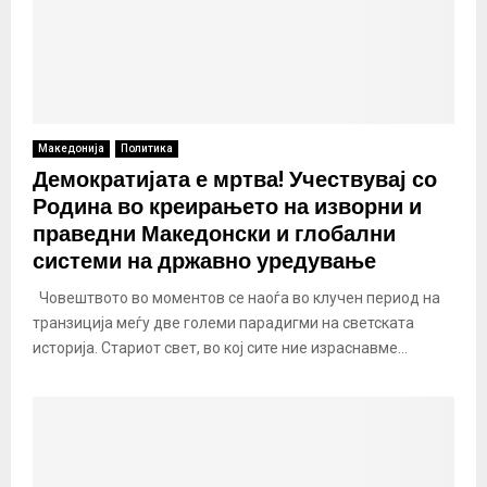
Македонија
Политика
Демократијата е мртва! Учествувај со
Родина во креирањето на изворни и
праведни Македонски и глобални
системи на државно уредување
Човештвото во моментов се наоѓа во клучен период на
транзиција меѓу две големи парадигми на светската
историја. Стариот свет, во кој сите ние израснавме...