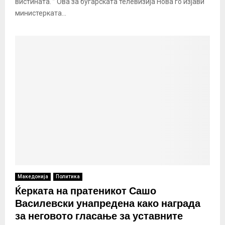
вистината. ” Ова за бугарската телевизија Нова го изјави
министерката...
Македонија
Политика
Ќерката на пратеникот Сашо
Василевски унапредена како награда
за неговото гласање за уставните