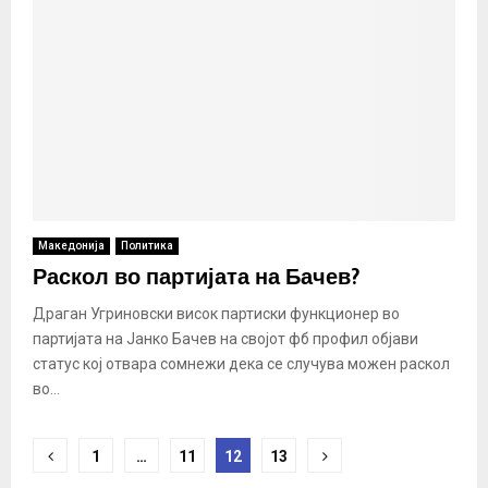
Македонија
Политика
Раскол во партијата на Бачев?
Драган Угриновски висок партиски функционер во
партијата на Јанко Бачев на својот фб профил објави
статус кој отвара сомнежи дека се случува можен раскол
во...
Posts
1
…
11
12
13