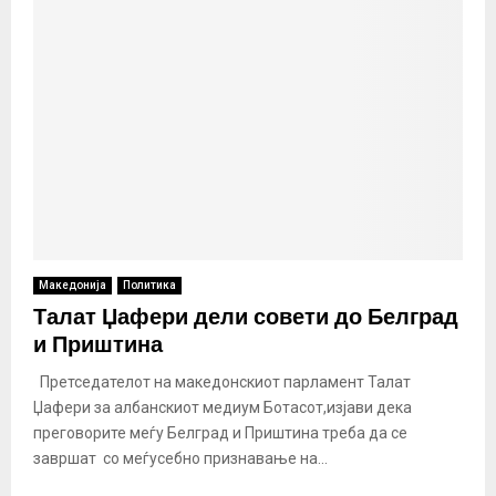
Македонија
Политика
Талат Џафери дели совети до Белград
и Приштина
Претседателот на македонскиот парламент Талат
Џафери за албанскиот медиум Ботасот,изјави дека
преговорите меѓу Белград и Приштина треба да се
завршат со меѓусебно признавање на...