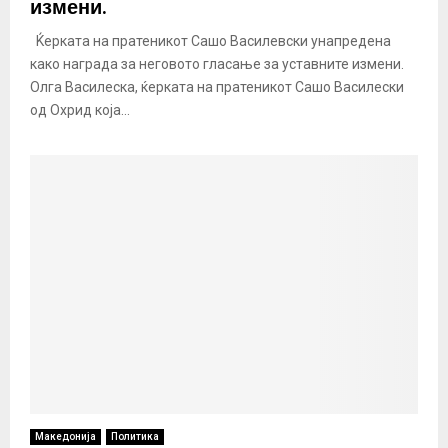
измени.
Ќерката на пратеникот Сашо Василевски унапредена
како награда за неговото гласање за уставните измени.
Олга Василеска, ќерката на пратеникот Сашо Василески
од Охрид која...
Македонија
Политика