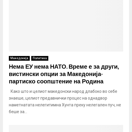
Македонија
Политика
Нема ЕУ нема НАТО. Време е за други,
вистински опции за Македонија-
партиско соопштение на Родина
Како што и целиот македонски народ длабоко во себе
знаеше, целиот предавнички процес на однадвор
наметнатата нелегитимна Хунта преку нелегален пуч, не
беше за...