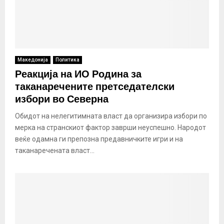
Македонија
Политика
Реакција на ИО Родина за
таканаречените претседателски
избори во Северна
Обидот на нелегитимната власт да организира избори по
мерка на странскиот фактор заврши неуспешно. Народот
веќе одамна ги препозна предавничките игри и на
таканаречената власт...