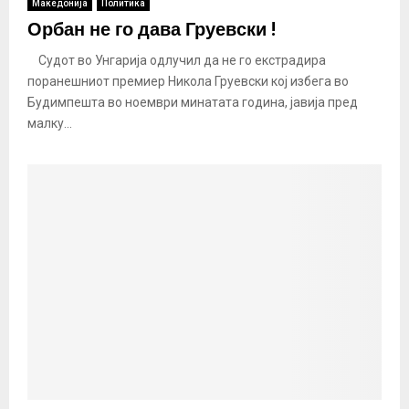
Македонија
Политика
Орбан не го дава Груевски !
Судот во Унгарија одлучил да не го екстрадира
поранешниот премиер Никола Груевски кој избега во
Будимпешта во ноември минатата година, јавија пред
малку...