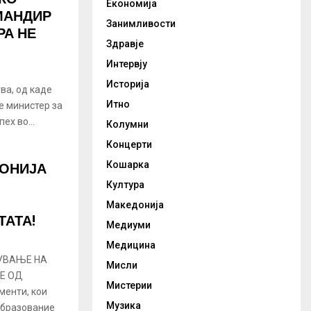
Економија
МАНДИР
Занимливости
РА НЕ
Здравје
Интервју
Историја
ва, од каде
Итно
е министер за
ех во...
Колумни
Концерти
ДОНИЈА
Кошарка
Култура
Македонија
АТА!
Медиуми
Медицина
УВАЊЕ НА
Мисли
Е ОД
Мистерии
менти, кои
Музика
Образование