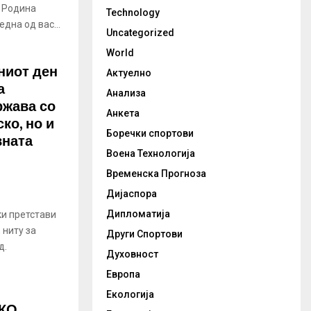
а Родина
Technology
една од вас...
Uncategorized
World
ниот ден
Актуелно
а
Анализа
ржава со
Анкета
ко, но и
Боречки спортови
вната
Воена Технологија
Временска Прогноза
Дијаспора
Дипломатија
ки претстави
 ниту за
Други Спортови
д.
Духовност
Европа
Екологија
КО