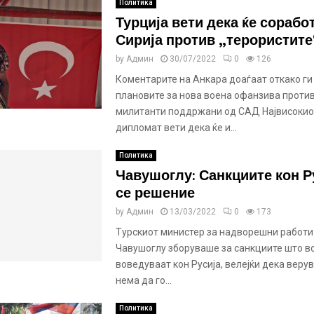
Политика
Турција вети дека ќе сорабо
Сирија против „терористите
by
Админ
30/07/2022
0
126
Коментарите на Анкара доаѓаат откако ги
плановите за нова воена офанзива против
милитанти поддржани од САД Највисокио
дипломат вети дека ќе и...
Политика
Чавушоглу: Санкциите кон Р
се решение
by
Админ
13/03/2022
0
173
Турскиот министер за надворешни работи
Чавушоглу зборуваше за санкциите што в
воведуваат кон Русија, велејќи дека верув
нема да го...
Политика