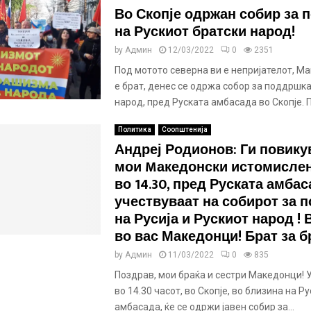
Во Скопје одржан собир за 
на Рускиот братски народ!
by
Админ
12/03/2022
0
2351
Под мотото северна ви е непријателот, М
е брат, денес се одржа собор за поддршка
народ, пред Руската амбасада во Скопје. П
Политика
Соопштенија
Андреј Родионов: Ги повику
мои Mакедонски истомислен
во 14.30, пред Руската амбас
учествуваат на собирот за 
на Русија и Рускиот народ !
во вас Македонци! Брат за б
by
Админ
11/03/2022
0
835
Поздрав, мои браќа и сестри Македонци! У
во 14.30 часот, во Скопје, во близина на Р
амбасада, ќе се одржи јавен собир за...