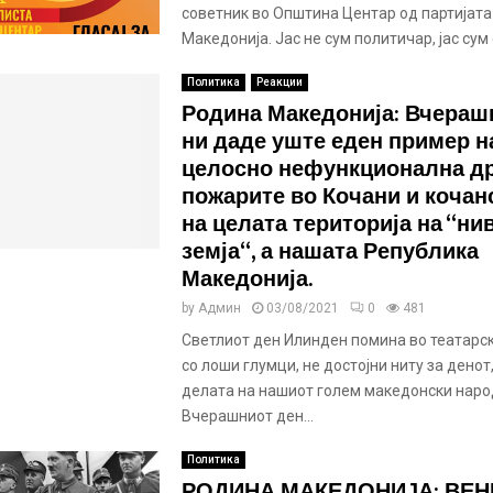
советник во Општина Центар од партијат
Македонија. Јас не сум политичар, јас сум 
Политика
Реакции
Родина Македонија: Вчераш
ни даде уште еден пример н
целосно нефункционална д
пожарите во Кочани и кочанс
на целата територија на ‘‘ни
земја‘‘, а нашата Република
Македонија.
by
Админ
03/08/2021
0
481
Светлиот ден Илинден помина во театарс
со лоши глумци, не достојни ниту за денот,
делата на нашиот голем македонски наро
Вчерашниот ден...
Политика
РОДИНА МАКЕДОНИЈА: ВЕН