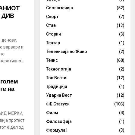
РАНИОТ
Соопштенија
(52)
 ДИВ
Спорт
(7)
Став
(13)
Стории
(3)
 денови,
Театар
(1)
е варвари и
Телевизија во Живо
(2)
ите
Тенис
(60)
неративно...
Технологија
(2)
Топ Вести
(12)
 голем
те на
Традиција
(1)
Ударна Вест
(12)
ФБ Статуси
(103)
Филм
(4)
ВИД МЕРКИ,
вија протест
Филозофија
(1)
тот е дел од
Формула1
(3)