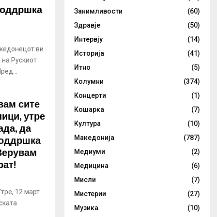
поддршка
Занимливости
(60)
Здравје
(50)
Интервју
(14)
акедонецот ви
Историја
(41)
 на Рускиот
Итно
(5)
ред...
Колумни
(374)
Концерти
(1)
вам сите
Кошарка
(7)
ици, утре
Култура
(10)
ада, да
поддршка
Македонија
(787)
 Верувам
Медиуми
(2)
рат!
Медицина
(6)
Мисли
(7)
тре, 12 март
Мистерии
(27)
уската
Музика
(10)