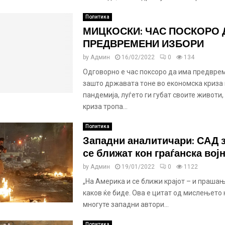
Политика
МИЦКОСКИ: ЧАС ПОСКОРО 
ПРЕДВРЕМЕНИ ИЗБОРИ
by
Админ
16/02/2022
0
134
Одговорно е час поксоро да има предвре
зашто државата тоне во економска криза
пандемија, луѓето ги губат своите животи,
криза тропа...
Политика
Западни аналитичари: САД 
се ближат кон граѓанска вој
by
Админ
19/01/2022
0
1122
„На Америка и се ближи крајот – и праша
каков ќе биде. Ова е цитат од мислењето 
многуте западни автори...
Политика