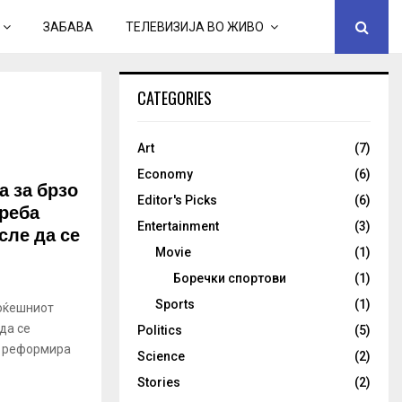
ЗАБАВА
ТЕЛЕВИЗИЈА ВО ЖИВО
CATEGORIES
Art
(7)
Economy
(6)
а за брзо
Editor's Picks
(6)
треба
Entertainment
(3)
сле да се
Movie
(1)
Боречки спортови
(1)
Sports
(1)
оќешниот
да се
Politics
(5)
е реформира
Science
(2)
Stories
(2)