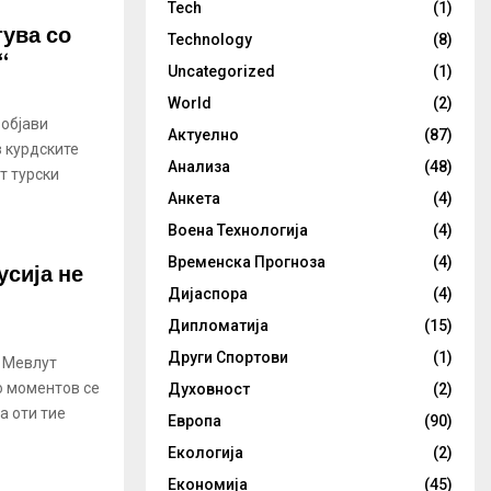
Tech
(1)
тува со
Technology
(8)
“
Uncategorized
(1)
World
(2)
 објави
Актуелно
(87)
 курдските
Анализа
(48)
т турски
Анкета
(4)
Воена Технологија
(4)
Временска Прогноза
(4)
усија не
Дијаспора
(4)
Дипломатија
(15)
Други Спортови
(1)
 Мевлут
о моментов се
Духовност
(2)
а оти тие
Европа
(90)
Екологија
(2)
Економија
(45)