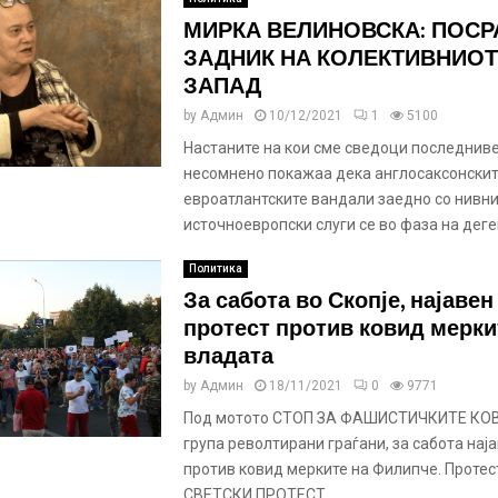
МИРКА ВЕЛИНОВСКА: ПОС
ЗАДНИК НА КОЛЕКТИВНИОТ
ЗАПАД
by
Админ
10/12/2021
1
5100
Настаните на кои сме сведоци последниве
несомнено покажаа дека англосаксонскит
евроатлантските вандали заедно со нивн
источноевропски слуги се во фаза на деге
Политика
За сабота во Скопје, најавен
протест против ковид мерки
владата
by
Админ
18/11/2021
0
9771
Под мотото СТОП ЗА ФАШИСТИЧКИТЕ КО
група револтирани граѓани, за сабота наја
против ковид мерките на Филипче. Протес
СВЕТСКИ ПРОТЕСТ...