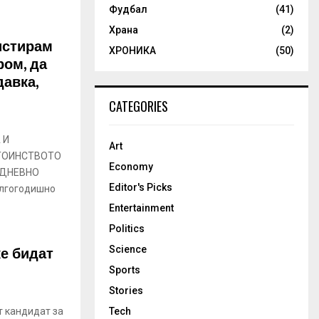
Фудбал
(41)
Храна
(2)
истирам
ХРОНИКА
(50)
ром, да
давка,
CATEGORIES
 И
Art
ТОИНСТВОТО
Economy
ЈДНЕВНО
Editor's Picks
олгогодишно
Entertainment
Politics
ќе бидат
Science
Sports
Stories
т кандидат за
Tech