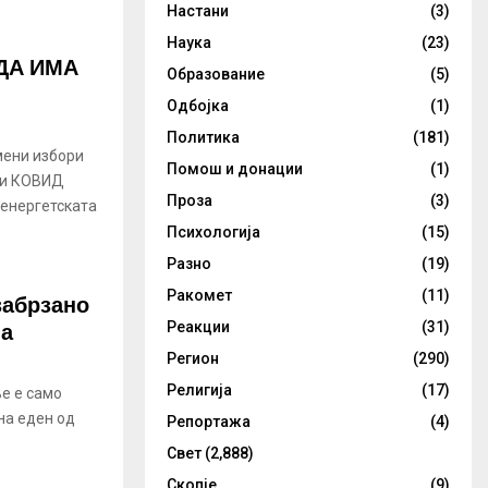
Настани
(3)
Наука
(23)
ДА ИМА
Образование
(5)
Одбојка
(1)
Политика
(181)
мени избори
Помош и донации
(1)
 и КОВИД
Проза
(3)
 енергетската
Психологија
(15)
Разно
(19)
Ракомет
(11)
забрзано
на
Реакции
(31)
Регион
(290)
Религија
(17)
ње е само
на еден од
Репортажа
(4)
Свет
(2,888)
Скопје
(9)