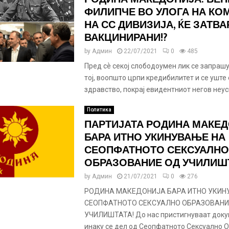
ФИЛИПЧЕ ВО УЛОГА НА КО
НА СС ДИВИЗИЈА, ЌЕ ЗАТВА
ВАКЦИНИРАНИ!?
by
Админ
22/07/2021
0
485
Пред сѐ секој слободоумен лик се запрашу
тој, воопшто црпи кредибилитет и се уште 
здравство, покрај евидентниот негов неусп
Политика
ПАРТИЈАТА РОДИНА МАКЕ
БАРА ИТНО УКИНУВАЊЕ НА
СЕОПФАТНОТО СЕКСУАЛНО
ОБРАЗОВАНИЕ ОД УЧИЛИШТ
by
Админ
21/07/2021
0
276
РОДИНА МАКЕДОНИЈА БАРА ИТНО УКИН
СЕОПФАТНОТО СЕКСУАЛНО ОБРАЗОВАНИ
УЧИЛИШТАТА! До нас пристигнуваат доку
инаку се дел од Сеопфатното Сексуално 