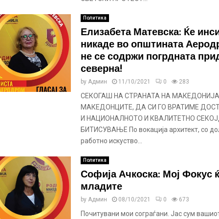
Политика
Елизабета Матевска: Ќе инс
никаде во општината Аерод
не се содржи погрдната при
северна!
by
Админ
11/10/2021
0
283
СЕКОГАШ НА СТРАНАТА НА МАКЕДОНИЈА
МАКЕДОНЦИТЕ, ДА СИ ГО ВРАТИМЕ ДОС
И НАЦИОНАЛНОТО И КВАЛИТЕТНО СЕКО
БИТИСУВАЊЕ По вокација архитект, со д
работно искуство...
Политика
Софија Ачкоска: Мој Фокус 
младите
by
Админ
08/10/2021
0
673
Почитувани мои сограѓани. Јас сум вашио