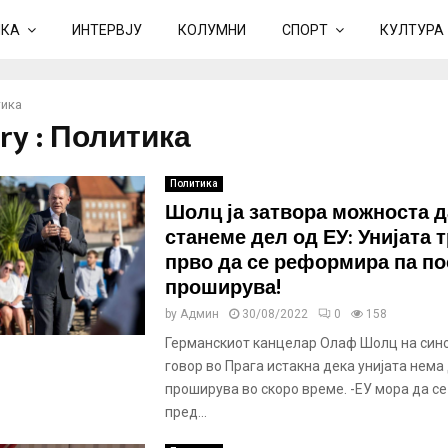
ИКА
ИНТЕРВЈУ
КОЛУМНИ
СПОРТ
КУЛТУРА
ика
ry : Политика
Политика
Шолц ја затвора можноста д
станеме дел од ЕУ: Унијата 
прво да се реформира па по
проширува!
by
Админ
30/08/2022
0
158
Германскиот канцелар Олаф Шолц на син
говор во Прага истакна дека унијата нема 
проширува во скоро време. -ЕУ мора да с
пред...