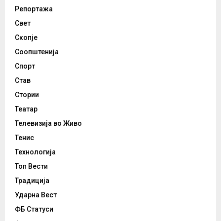
Репортажа
Свет
Скопје
Соопштенија
Спорт
Став
Стории
Театар
Телевизија во Живо
Тенис
Технологија
Топ Вести
Традиција
Ударна Вест
ФБ Статуси