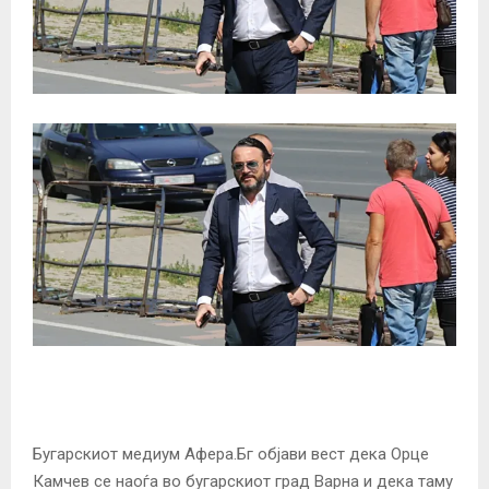
Бугарскиот медиум Афера.Бг објави вест дека Орце
Камчев се наоѓа во бугарскиот град Варна и дека таму