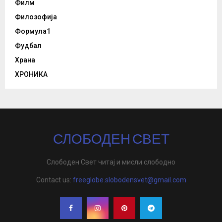
Филм
Филозофија
Формула1
Фудбал
Храна
ХРОНИКА
СЛОБОДЕН СВЕТ
Слободен Свет читај и мисли слободно
Contact us:
freeglobe.slobodensvet@gmail.com