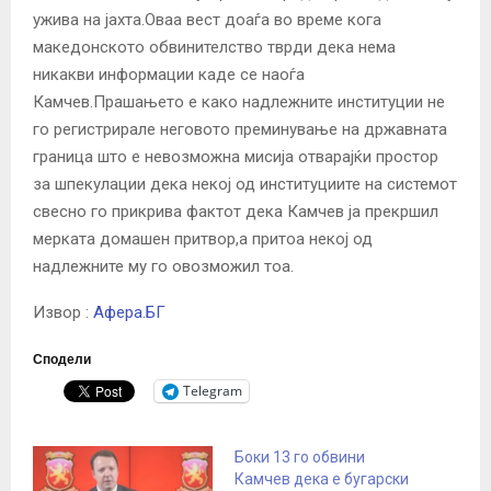
ужива на јахта.Оваа вест доаѓа во време кога
македонското обвинителство тврди дека нема
никакви информации каде се наоѓа
Камчев.Прашањето е како надлежните институции не
го регистрирале неговото преминување на државната
граница што е невозможна мисија отварајќи простор
за шпекулации дека некој од институциите на системот
свесно го прикрива фактот дека Камчев ја прекршил
мерката домашен притвор,а притоа некој од
надлежните му го овозможил тоа.
Извор :
Афера.БГ
Сподели
Telegram
Боки 13 го обвини
Камчев дека е бугарски