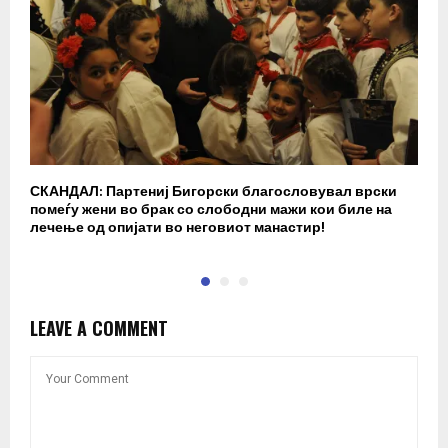
СКАНДАЛ: Партениј Бигорски благословувал врски
Б
помеѓу жени во брак со слободни мажи кои биле на
п
лечење од опијати во неговиот манастир!
LEAVE A COMMENT