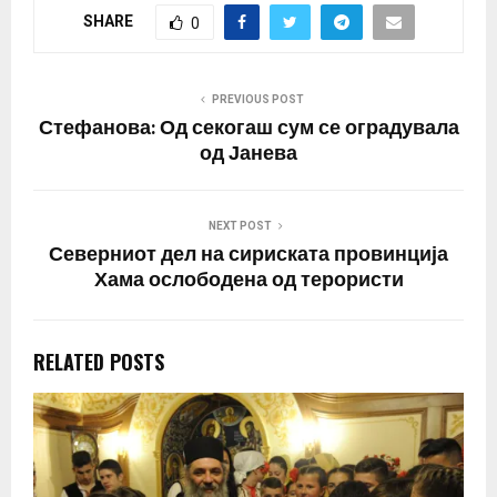
SHARE
0
PREVIOUS POST
Стефанова: Од секогаш сум се оградувала
од Јанева
NEXT POST
Северниот дел на сириската провинција
Хама ослободена од терористи
RELATED POSTS