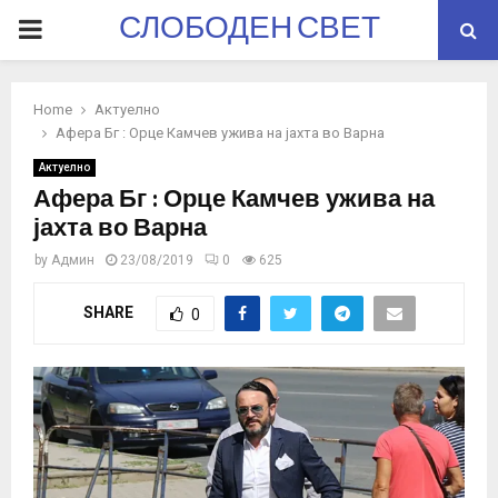
СЛОБОДЕН СВЕТ
PRIMARY
MENU
Home
Актуелно
Афера Бг : Орце Камчев ужива на јахта во Варна
Актуелно
Афера Бг : Орце Камчев ужива на
јахта во Варна
by
Админ
23/08/2019
0
625
SHARE
0