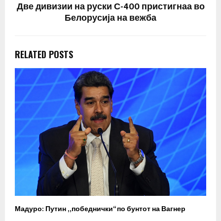
Две дивизии на руски С-400 пристигнаа во
Белорусија на вежба
RELATED POSTS
Мадуро: Путин „победнички“ по бунтот на Вагнер
О
п