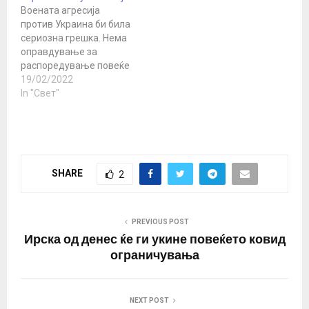
Воената агресија
против Украина би била
сериозна грешка. Нема
оправдување за
распоредување повеќе
од 100.000 војници на
19/02/2022
украинската граница,
In "Свет"
рече тој Германскиот
канцелар Олаф Шолц во
саботата ја предупреди
Русија дека воениот
напад врз Украина ќе
SHARE
2
има тешки последици за
Кремљ,. Говорејќи на
Минхенската
безбедносна
PREVIOUS POST
конференција за
Ирска од денес ќе ги укине повеќето ковид
актуелните односи со
ограничувања
Русија…
NEXT POST