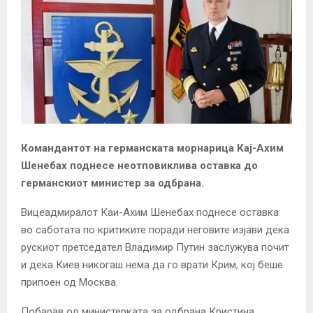
Командантот на германската морнарица Кај-Ахим
Шенебах поднесе неотповиклива оставка до
германскиот министер за одбрана.
Вицеадмиралот Каи-Ахим Шенебах поднесе оставка
во саботата по критиките поради неговите изјави дека
рускиот претседател Владимир Путин заслужува почит
и дека Киев никогаш нема да го врати Крим, кој беше
припоен од Москва.
Побарав од министерката за одбрана Кристина