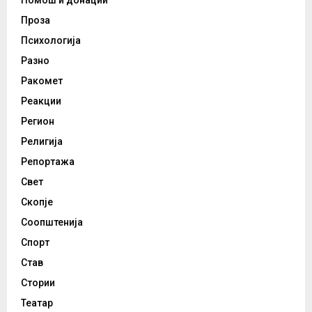
Помош и донации
Проза
Психологија
Разно
Ракомет
Реакции
Регион
Религија
Репортажа
Свет
Скопје
Соопштенија
Спорт
Став
Стории
Театар