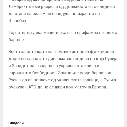
Ламбрехт да ме разреши од должноста и тоа веднаш
да стапи на сила – се наведува во изјавата на
Шенебах.
Тој потврди дека министерката го прифатила неговото
барање.
Веста за оставката на германскиот воен функционер
дојде по напнатата дипломатска недела во која Русија
и Западот разговараа за украинската криза и
европската безбедност. Западните земји бараат од
Русија да се повлече од украинската граница, а Русија
очекува НАТО да не се шири кон Источна Европа.
Сподели