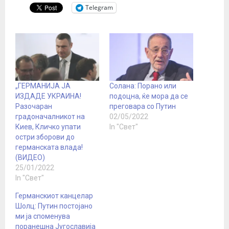
Telegram
„ГЕРМАНИЈА ЈА
Солана: Порано или
ИЗДАДЕ УКРАИНА!
подоцна, ќе мора да се
Разочаран
преговара со Путин
градоначалникот на
02/05/2022
Киев, Кличко упати
In "Свет"
остри зборови до
германската влада!
(ВИДЕО)
25/01/2022
In "Свет"
Германскиот канцелар
Шолц: Путин постојано
ми ја споменува
поранешна Југославија