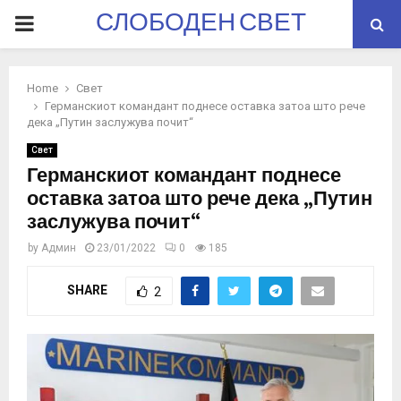
СЛОБОДЕН СВЕТ
PRIMARY
MENU
Home
Свет
Германскиот командант поднесе оставка затоа што рече
дека „Путин заслужува почит“
Свет
Германскиот командант поднесе
оставка затоа што рече дека „Путин
заслужува почит“
by
Админ
23/01/2022
0
185
SHARE
2