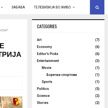
ЗАБАВА
ТЕЛЕВИЗИЈА ВО ЖИВО
CATEGORIES
НСКИ”
Art
(7)
Е
Economy
(6)
ТРИЈА
Editor's Picks
(6)
Entertainment
(3)
Movie
(1)
Боречки спортови
(1)
Sports
(1)
Politics
(5)
Science
(2)
Stories
(2)