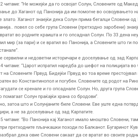
I.2 читаме: “Не можејќи да го освојат Солун, Словените од Маке
рање до Хаганот од Панонија да им помогне во освојувањето на
е злато. Хаганот знаејќи дека Солун прима бегалци Словени од 
анија… повел со себе група Словени (претходно заробени) знаеј
 вратат во родните краишта и го опсаднал Солун. По 33 дена н
ил мир (за пари) и се вратил во Панонија, а Словените што ги п
станале”.
е сервилни и недоветни историчари е доселување од зад Карп
II.4 читаме: “Царот испратил наредба до шефот на полицијата во
т на Словените Првуд. Бидејќи Првуд во тоа време престојувал 
пратен во Константинопол и погубен. Словените од родот на Рин
Сагудати се кренале и го опсаднале Солун. Но, друга група Слов
го помагаат Солун праќајќи храна со бродови”.
но, затоа што и Солунјаните биле Словени. Еве уште една потвр
дири, а не за доселување од зад Карпатите.
II.5 читаме: “Во Панонија кај Хаганот имало мноштво Словени, та
при претходните пљачкашки походи по Балканот. Бугаринот Кув
 разбрал дека овие Словени сакаат да се вратат во своите родни