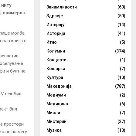
 ниту
Занимливости
(60)
ој примерок
Здравје
(50)
Интервју
(14)
апише молба,
Историја
(41)
 оваа книга е
Итно
(5)
Колумни
(374)
репастив.
Концерти
(1)
 доселување
Кошарка
(7)
ри и бунт на
Култура
(10)
Македонија
(787)
 V век бил
Медиуми
(2)
Медицина
(6)
фект бил
Мисли
(7)
Мистерии
(27)
ие простори,
Музика
(10)
ка војна меѓу