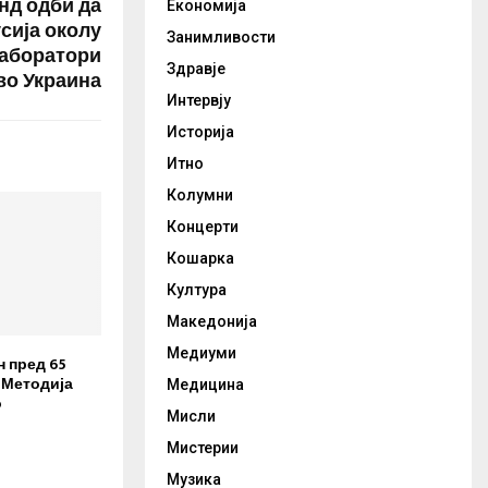
нд одби да
Економија
сија околу
Занимливости
аборатори
Здравје
во Украина
Интервју
Историја
Итно
Колумни
Концерти
Кошарка
Култура
Македонија
Медиуми
н пред 65
 Методија
Медицина
о
Мисли
Мистерии
Музика