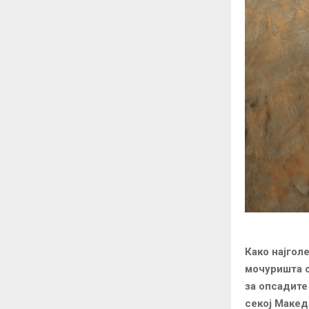
Како најгол
мочуришта с
за опсадите 
секој Макед