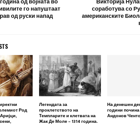
година од војната во
Викторија Нула
цивилите го напуштаат
соработува со Ру
трав од руски напад
американските Биол
STS
директни
Легендата за
На денешен де
големиот Род
проклетството на
години почина
’Аријци,
Темпларите и клетвата на
Андонов Чент
сени,
Жак Де Моле – 1314 година.