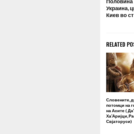
Половина 
Украина, 
Киев во с
RELATED PO
Словените, 
потомци на 
на Асите ( Да
Ха’Аријци, Ра
Свјаторуси)