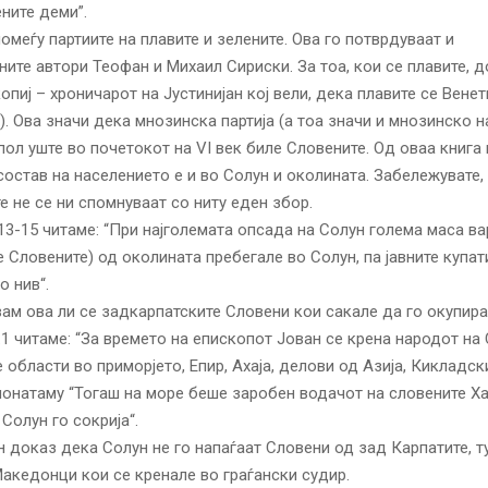
ните деми”.
помеѓу партиите на плавите и зелените. Ова го потврдуваат и
ите автори Теофан и Михаил Сириски. За тоа, кои се плавите, 
опиј – хроничарот на Јустинијан кој вели, дека плавите се Вене
). Ова значи дека мнозинска партија (а тоа значи и мнозинско н
ол уште во почетокот на VI век биле Словените. Од оваа книга
состав на населението е и во Солун и околината. Забележувате,
е не се ни спомнуваат со ниту еден збор.
I.13-15 читаме: “При најголемата опсада на Солун голема маса ва
е Словените) од околината пребегале во Солун, па јавните купат
о нив“.
ам ова ли се задкарпатските Словени кои сакале да го окупир
I.1 читаме: “За времето на епископот Јован се крена народот на 
 области во приморјето, Епир, Ахаја, делови од Азија, Кикладск
понатаму “Тогаш на море беше заробен водачот на словените Ха
Солун го сокрија“.
н доказ дека Солун не го напаѓаат Словени од зад Карпатите, т
кедонци кои се кренале во граѓански судир.