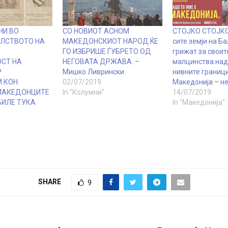
НИ ВО
СО НОВИОТ АСНОМ
СТОЈКО СТОЈКО
АЛСТВОТО НА
МАКЕДОНСКИОТ НАРОД ЌЕ
сите земји на Б
ГО ИЗБРИШЕ ЃУБРЕТО ОД
грижат за своит
СТ НА
НЕГОВАТА ДРЖАВА. –
малцинства над
Р
Мишко Ливрински
нивните граници
 КОН
02/07/2019
Македонија – не
МАКЕДОНЦИТЕ
In "Колумни"
14/07/2019
БИЛЕ ТУКА
In "Македонија"
SHARE
9