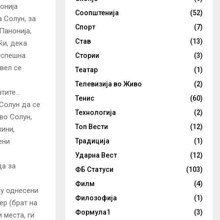
донија
Соопштенија
(52)
 Солун, за
Спорт
(7)
Панонија,
Став
(13)
ќи, дека
еуспешна
Стории
(3)
овел се
Театар
(1)
Телевизија во Живо
(2)
атите…
Тенис
(60)
 Солун да се
Технологија
(2)
во Солун,
Топ Вести
(12)
хини,
Традиција
(1)
ени
Ударна Вест
(12)
да за
ФБ Статуси
(103)
Филм
(4)
му однесени
Филозофија
(1)
ер (брат на
Формула1
(3)
 места, ги