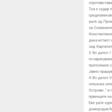
спротивставе
Тоа е судир 
средновековн
уште од Прок
за Словените
Константиноп
дека истиот 
зад Карпатит
3. Во делот 
ги нарекувал
преполниле с
Јавно прашув
4. Во делот I
опљачка сите
Острови…“ и 
првенците на 
Еве уште еде
домородни Ма