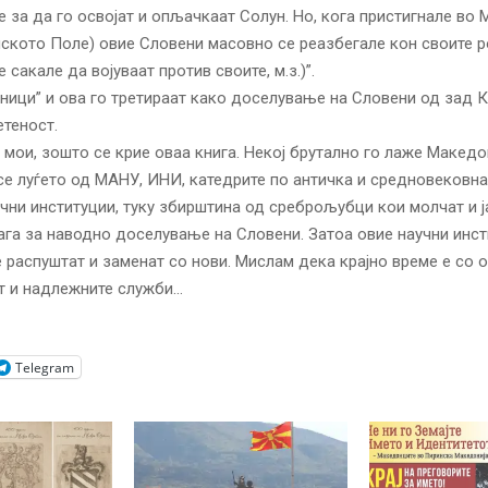
е за да го освојат и опљачкаат Солун. Но, кога пристигнале во
ското Поле) овие Словени масовно се реазбегале кон своите 
 сакале да војуваат против своите, м.з.)”.
ници” и ова го третираат како доселување на Словени од зад К
теност.
и мои, зошто се крие оваа книга. Некој брутално го лаже Макед
 се луѓето од МАНУ, ИНИ, катедрите по античка и средновековна
учни институции, туку збирштина од среброљубци кои молчат и ј
ага за наводно доселување на Словени. Затоа овие научни инст
 распуштат и заменат со нови. Мислам дека крајно време е со о
т и надлежните служби…
Telegram