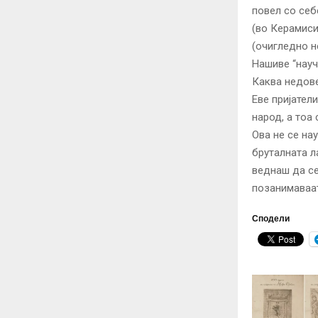
повел со себ
(во Керамиси
(очигледно не
Нашиве “науч
Каква недове
Еве пријател
народ, а тоа
Ова не се на
бруталната л
веднаш да се
позанимаваа
Сподели