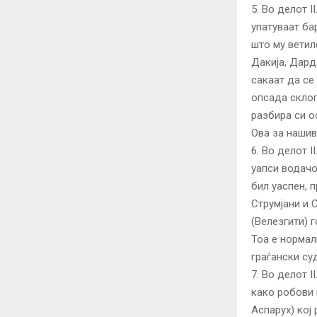
5. Во делот I
упатуваат ба
што му ветил
Дакија, Дард
сакаат да се
опсада склоп
разбира си о
Ова за нашив
6. Во делот 
уапси водачо
бил уаспен, 
Струмјани и 
(Велезгити) 
Тоа е нормал
граѓански су
7. Во делот 
како робови 
Аспарух) кој