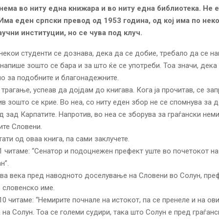
 нема во ниту една книжара и во ниту една библиотека. Не е
Има еден српски превод од 1953 година, од кој има по нек
аучни институции, но се чува под клуч.
 некои студенти се дознава, дека да се добие, требало да се н
 напише зошто се бара и за што ќе се употреби. Тоа значи, дека
о за подобните и благонадежните.
 трагање, успеав да дојдам до книгава. Кога ја прочитав, се зап
в зошто се крие. Во неа, со ниту еден збор не се спомнува за
д зад Карпатите. Напротив, во неа се зборува за граѓански неми
ите Словени.
тати од оваа книга, па сами заклучете.
I.1 читаме: “Сенатор и подоцнежен префект уште во почетокот на
н”.
два века пред наводното доселување на Словени во Солун, пре
о словенско име.
.10 читаме: “Немирите почнале на истокот, па се пренеле и на ов
 на Солун. Тоа се големи судири, така што Солун е пред граѓанс