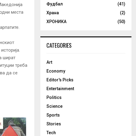
Фудбал
(41)
 Македонија
родни места
Храна
(2)
ХРОНИКА
(50)
арпатите.
онскиот
CATEGORIES
 историја.
а шират
Art
итуции треба
Economy
ва да се
Editor's Picks
Entertainment
Politics
Science
Sports
Stories
Tech