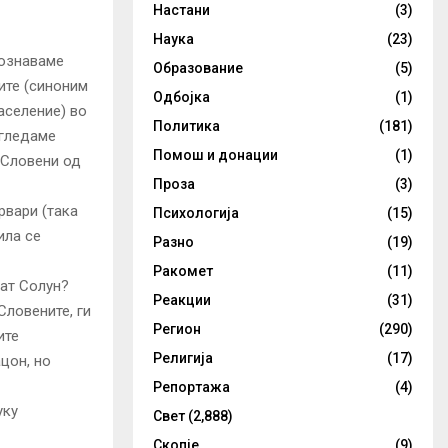
Настани
(3)
Наука
(23)
дознаваме
Образование
(5)
тите (синоним
Одбојка
(1)
аселение) во
Политика
(181)
 гледаме
Помош и донации
(1)
 Словени од
Проза
(3)
рвари (така
Психологија
(15)
ила се
Разно
(19)
Ракомет
(11)
аат Солун?
Реакции
(31)
Словените, ги
Регион
(290)
ите
Религија
(17)
цон, но
Репортажа
(4)
уку
Свет
(2,888)
Скопје
(9)