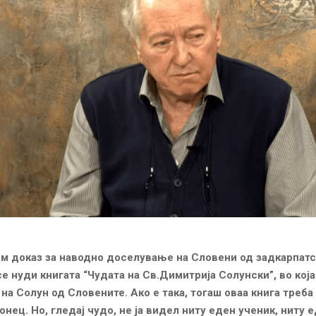
ем доказ за наводно доселување на Словени од задкарпат
е нуди книгата “Чудата на Св.Димитрија Солунски”, во која
на Солун од Словените. Ако е така, тогаш оваа книга треба 
онец. Но, гледај чудо, не ја видел ниту еден ученик, ниту 