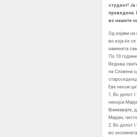
студент! Ја
преведена. 
во нашите н
Од изјави на
во која ќе се
наменета сам
По 10 години
Веднаш свати
на Словени о
староседелц
Еве некои ци
1. Во делот 
некојси Марја
Внимавајте, 
Марјан, чист
2. Во делот I
во околината