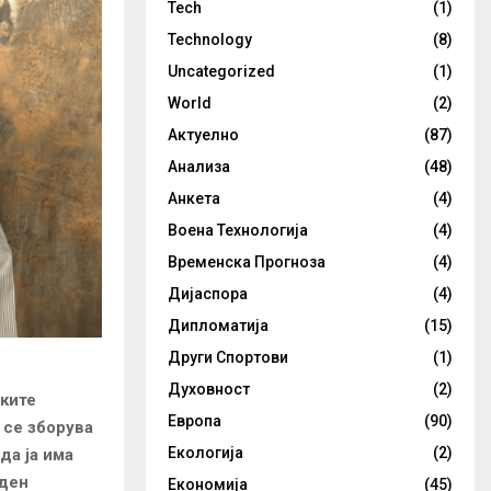
Tech
(1)
Technology
(8)
Uncategorized
(1)
World
(2)
Актуелно
(87)
Анализа
(48)
Анкета
(4)
Воена Технологија
(4)
Временска Прогноза
(4)
Дијаспора
(4)
Дипломатија
(15)
Други Спортови
(1)
Духовност
(2)
ските
Европа
(90)
 се зборува
Екологија
(2)
да ја има
еден
Економија
(45)