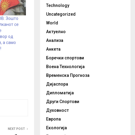
Technology
Uncategorized
В: Зошто
World
алканот се
е
Актуелно
вор од
Анализа
, а само
!
Анкета
Боречки спортови
Воена Технологија
Временска Прогноза
Дијаспора
Дипломатија
Други Спортови
Духовност
Европа
Екологија
NEXT POST