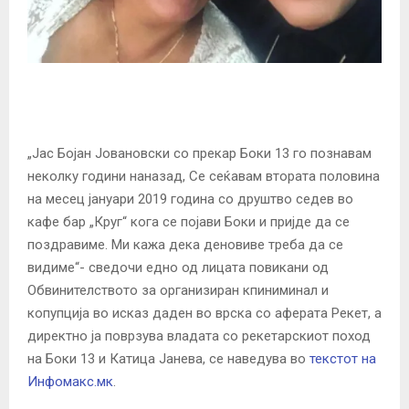
„Јас Бојан Јовановски со прекар Боки 13 го познавам
неколку години наназад, Се сеќавам втората половина
на месец јануари 2019 година со друштво седев во
кафе бар „Круг“ кога се појави Боки и пријде да се
поздравиме. Ми кажа дека деновиве треба да се
видиме“- сведочи едно од лицата повикани од
Обвинителството за организиран кпиниминал и
копупција во исказ даден во врска со аферата Рекет, а
директно ја поврзува владата со рекетарскиот поход
на Боки 13 и Катица Јанева, се наведува во
текстот на
Инфомакс.мк
.