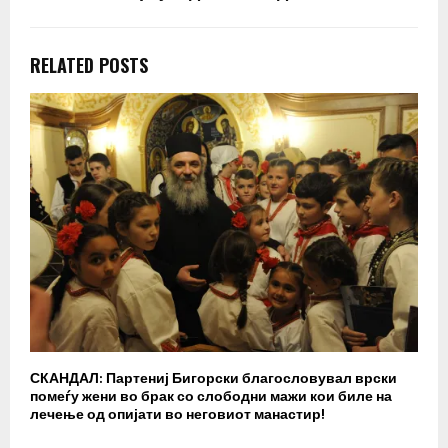
RELATED POSTS
СКАНДАЛ: Партениј Бигорски благословувал врски
Б
помеѓу жени во брак со слободни мажи кои биле на
п
лечење од опијати во неговиот манастир!