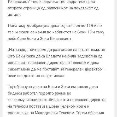
Кичевскиот“- вели сведокот во својот исказ на
втората страница од записникот на почетокот од
истиот.
Понатаму дообјаснува дека тој отишол во 1ТВ и по
тесни скали се качил во кабинетот на Боки 13 и таму
веќе биле Боки и Зоки Кичевскиот.
„Најнапред почнавме да разговаме на општи теми, по
што Боки кажа дека Владата не била задоволна од
сегашниот генерален директор на Телеком и дека
сакаат мене да ме постават за генерален директор“ –
вели сведокот во својот исказ.
Тој објаснува дека на Боки и Зоки им кажал дека
бидејќи работел подолго време во
телекомуникацискиот бизнис оти генерален директор
на телеком поставува Дојче Телеком кои е и
сопственик на Македонски Телеком. Тој им објаснил