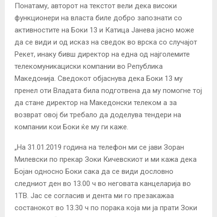
Понатаму, авторот на текстот вели дека високи
функционери на власта биле добро запознати со
активностите на Боки 13 и Катица Јанева јасно може
да се види и од исказ на сведок во врска со случајот
Рекет, инаку бивш директор на една од најголемите
телекомуникациски компании во Република
Македонија. Сведокот објаснува дека Боки 13 му
пренел оти Владата била подготвена да му помогне тој
да стане директор на Македонски телеком а за
возврат овој би требало да доделува тендери на
компании кои Боки ќе му ги каже.
„На 31.01.2019 година на телефон ми се јави Зоран
Милевски по прекар Зоки Кичевскиот и ми кажа дека
Бојан односно Боки сака да се види дословно
следниот ден во 13.00 ч во неговата канцеларија во
1ТВ. Јас се согласив и дента ми го презакажаа
состанокот во 13.30 ч по порака која ми ја прати Зоки