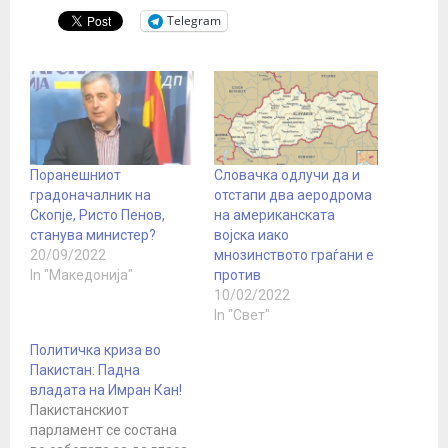
Telegram
Поранешниот
Словачка одлучи да и
градоначалник на
отстапи два аеродрома
Скопје, Ристо Пенов,
на американската
станува министер?
војска иако
20/09/2022
мнозинството граѓани е
In "Македонија"
против
10/02/2022
In "Свет"
Политичка криза во
Пакистан: Падна
владата на Имран Кан!
Пакистанскиот
парламент се состана