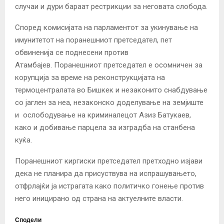
случаи и дури бараат рестрикции за
неговата слобода.
Според комисијата на парламентот за укинување на
имунитетот на поранешниот претседател, пет
обвиненија се поднесени против
Атамбајев. Поранешниот претседател е осомничен за
корупција за време на реконструкцијата на
термоцентралата во Бишкек и незаконито снабдување
со јаглен за неа, незаконско доделување на земјиште
и ослободување на криминалецот Азиз Батукаев,
како и добивање парцела за изградба на станбена
куќа.
Поранешниот киргиски претседател претходно изјави
дека не планира да присуствува на испрашувањето,
отфрлајќи ја истрагата како политичко гонење против
него иницирано од страна на актуелните власти.
Сподели