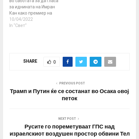
во саботата за да гласа
за иднината на Имран
Кан како премиер на
нацијата, по
10/04/2022
овонеделната одлука
In "Свет"
на Врховниот суд на
Пакистан - дека
негирањето на
парламентот за
гласање доверба на
SHARE
0
премиерот е неуставно.
Се сметаше дека
пресудата им нанесе
огромен удар на
PREVIOUS POST
надежите на Кан…
Трамп и Путин ќе се состанат во Осака oвоj
петок
NEXT POST
Русите го пореметуваат ГПС над
израелскиот воздушен простор обвини Тел