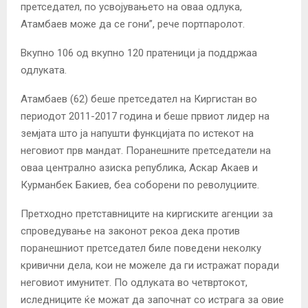
претседател, по усвојувањето на оваа одлука,
Атамбаев може да се гони”, рече портпаролот.
Вкупно 106 од вкупно 120 пратеници ја поддржаа
одлуката.
Атамбаев (62) беше претседател на Киргистан во
периодот 2011-2017 година и беше првиот лидер на
земјата што ја напушти функцијата по истекот на
неговиот прв мандат. Поранешните претседатели на
оваа централно азиска република, Аскар Акаев и
Курманбек Бакиев, беа соборени по револуциите.
Претходно претставниците на киргиските агенции за
спроведување на законот рекоа дека против
поранешниот претседател биле поведени неколку
кривични дела, кои не можеле да ги истражат поради
неговиот имунитет. По одлуката во четвртокот,
иследниците ќе можат да започнат со истрага за овие