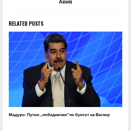
Авив
RELATED POSTS
Мадуро: Путин „победнички“ по бунтот на Вагнер
О
п