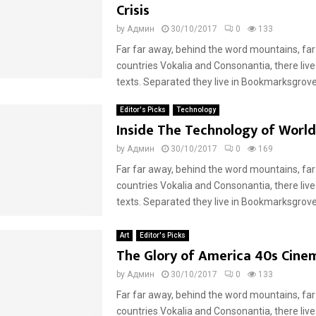
Crisis
by
Админ
30/10/2017
0
133
Far far away, behind the word mountains, far
countries Vokalia and Consonantia, there live
texts. Separated they live in Bookmarksgrove r
Editor's Picks
Technology
Inside The Technology of World
by
Админ
30/10/2017
0
169
Far far away, behind the word mountains, far
countries Vokalia and Consonantia, there live
texts. Separated they live in Bookmarksgrove r
Art
Editor's Picks
The Glory of America 40s Cine
by
Админ
30/10/2017
0
133
Far far away, behind the word mountains, far
countries Vokalia and Consonantia, there live