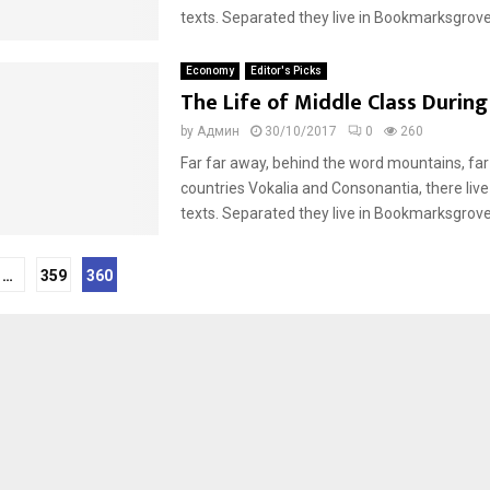
texts. Separated they live in Bookmarksgrove r
Economy
Editor's Picks
The Life of Middle Class During
by
Админ
30/10/2017
0
260
Far far away, behind the word mountains, far
countries Vokalia and Consonantia, there live
texts. Separated they live in Bookmarksgrove r
…
359
360
tion