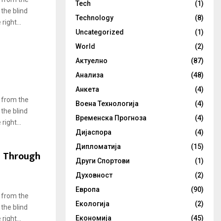
Tech
(1)
 the blind
Technology
(8)
ight...
Uncategorized
(1)
World
(2)
Актуелно
(87)
Анализа
(48)
Анкета
(4)
 from the
Воена Технологија
(4)
 the blind
Временска Прогноза
(4)
ight...
Дијаспора
(4)
Дипломатија
(15)
e Through
Други Спортови
(1)
Духовност
(2)
Европа
(90)
 from the
Екологија
(2)
 the blind
Економија
(45)
ight...