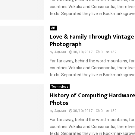
countries Vokalia and Consonantia, there live
texts. Separated they live in Bookmarksgrove r
Art
Love & Family Through Vintage
Photograph
by
Админ
30/10/2017
0
152
Far far away, behind the word mountains, far
countries Vokalia and Consonantia, there live
texts. Separated they live in Bookmarksgrove r
Technology
History of Computing Hardwar
Photos
by
Админ
30/10/2017
0
159
Far far away, behind the word mountains, far
countries Vokalia and Consonantia, there live
texts. Separated they live in Bookmarksgrove r