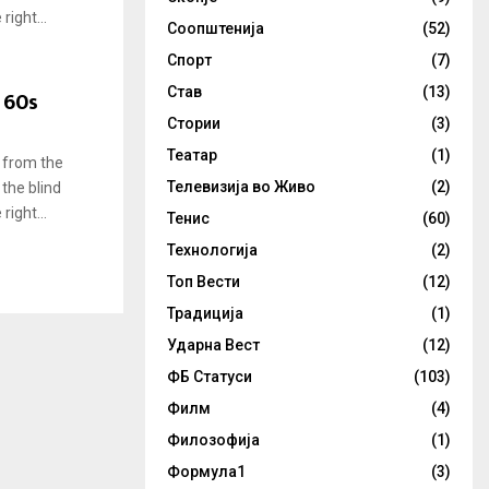
ight...
Соопштенија
(52)
Спорт
(7)
Став
(13)
 60s
Стории
(3)
Театар
(1)
 from the
Телевизија во Живо
(2)
 the blind
ight...
Тенис
(60)
Технологија
(2)
Топ Вести
(12)
Традиција
(1)
Ударна Вест
(12)
ФБ Статуси
(103)
Филм
(4)
Филозофија
(1)
Формула1
(3)