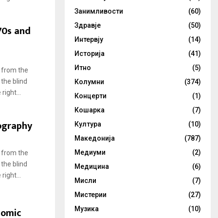
Занимливости
(60)
Здравје
(50)
70s and
Интервју
(14)
Историја
(41)
Итно
(5)
 from the
 the blind
Колумни
(374)
ight...
Концерти
(1)
Кошарка
(7)
ography
Култура
(10)
Македонија
(787)
Медиуми
(2)
 from the
 the blind
Медицина
(6)
ight...
Мисли
(7)
Мистерии
(27)
nomic
Музика
(10)