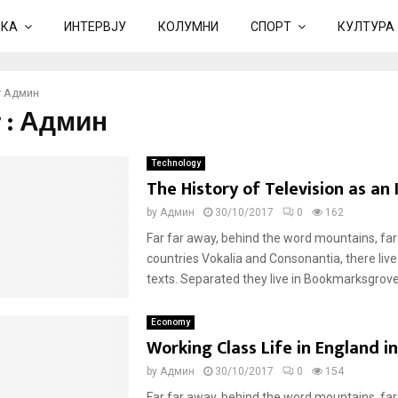
ИКА
ИНТЕРВЈУ
КОЛУМНИ
СПОРТ
КУЛТУРА
r
Админ
 :
Админ
Technology
The History of Television as an
by
Админ
30/10/2017
0
162
Far far away, behind the word mountains, far
countries Vokalia and Consonantia, there live
texts. Separated they live in Bookmarksgrove r
Economy
Working Class Life in England i
by
Админ
30/10/2017
0
154
Far far away, behind the word mountains, far