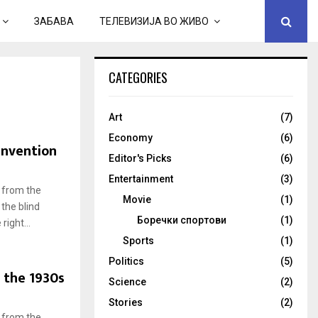
ЗАБАВА
ТЕЛЕВИЗИЈА ВО ЖИВО
CATEGORIES
Art
(7)
Economy
(6)
 Invention
Editor's Picks
(6)
Entertainment
(3)
 from the
Movie
(1)
 the blind
Боречки спортови
(1)
ight...
Sports
(1)
Politics
(5)
n the 1930s
Science
(2)
Stories
(2)
 from the