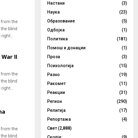
Настани
(3)
Наука
(23)
Образование
(5)
 from the
 the blind
Одбојка
(1)
ight...
Политика
(181)
Помош и донации
(1)
 War II
Проза
(3)
Психологија
(15)
 from the
Разно
(19)
 the blind
Ракомет
(11)
ight...
Реакции
(31)
Регион
(290)
ma
Религија
(17)
Репортажа
(4)
Свет
(2,888)
 from the
 the blind
Скопје
(9)