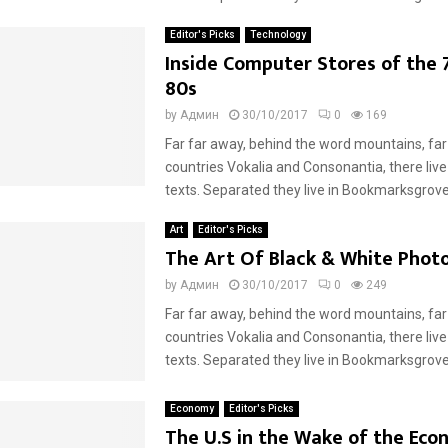
Editor's Picks
Technology
Inside Computer Stores of the 
80s
by
Админ
30/10/2017
0
169
Far far away, behind the word mountains, far
countries Vokalia and Consonantia, there live
texts. Separated they live in Bookmarksgrove r
Art
Editor's Picks
The Art Of Black & White Phot
by
Админ
30/10/2017
0
249
Far far away, behind the word mountains, far
countries Vokalia and Consonantia, there live
texts. Separated they live in Bookmarksgrove r
Economy
Editor's Picks
The U.S in the Wake of the Eco